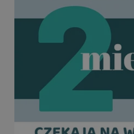
openstat_1gz8lx8d
_ga_DEDM2KCVWQ
_ga
VISITOR_INFO1_LIV
_clsk
ustat_6nfvwhmzau
_clsk
MUID
FCCDCF
__eoi