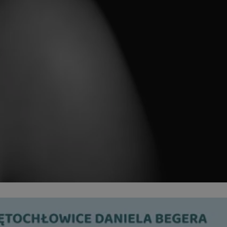
ator sesji.
ator sesji.
ator sesji.
usługę Cookie-
rencji dotyczących
est to konieczne,
działał poprawnie.
cje o zgodzie
h dotyczących
tryny. Rejestruje
ci i ustawień
ie w kolejnych
nie musi ponownie
 zwiększa wygodę i
ych.
Opis
 OpenX dla
one określone
okie Microsoft MSN,
enia skuteczności,
łowe działanie tej
plik cookie