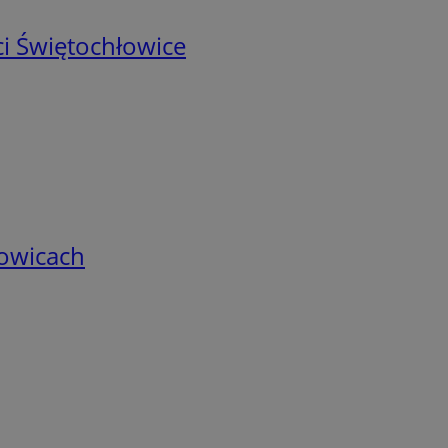
i Świętochłowice
łowicach