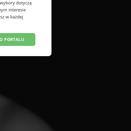
 wybory dotyczą
nym interesie
sz w każdej
DO PORTALU
esklasyfikowane
ane
owanie użytkownika i
j.