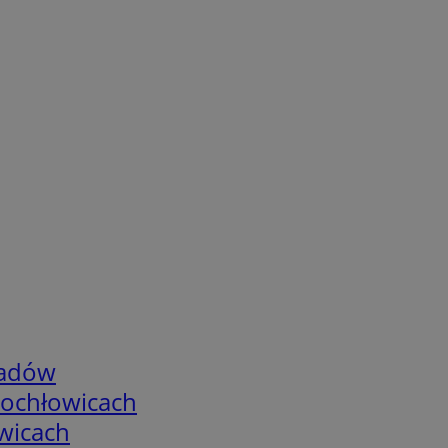
adów
tochłowicach
wicach