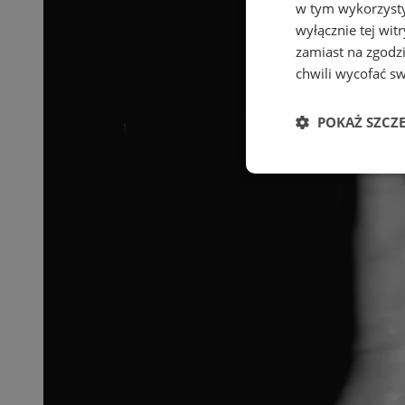
w tym wykorzysty
wyłącznie tej wi
zamiast na zgodz
chwili wycofać s
POKAŻ SZCZ
Niezbędne
Ni
Niezbędne pliki cook
zarządzanie kontem. 
Nazwa