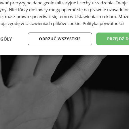
wać precyzyjne dane geolokalizacyjne i cechy urządzenia. Twoje
tryny. Niektórzy dostawcy mogą opierać się na prawnie uzasadnio
ie; masz prawo sprzeciwić się temu w
Ustawieniach reklam
. Może
woją zgodę w
Ustawieniach plików cookie
.
Polityka prywatności
EGÓŁY
ODRZUĆ WSZYSTKIE
PRZEJDŹ 
Wydajność
Targetowanie
Funkcjonalność
Ni
ezbędne
Wydajność
Targetowanie
Funkcjonalność
Niesklasyfikow
ie umożliwiają korzystanie z podstawowych funkcji strony internetowej, takich jak log
Bez niezbędnych plików cookie nie można prawidłowo korzystać ze strony internetowe
Provider
/
Okres
Opis
Domena
przechowywania