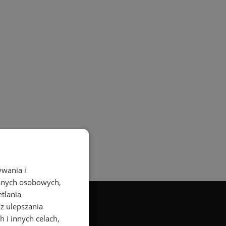
ywania i
danych osobowych,
etlania
az ulepszania
 i innych celach,