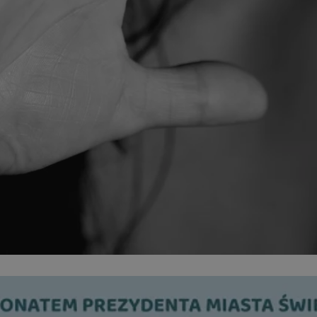
swiony.pl
1 rok
Ten plik cookie przechowuje identyfik
swiony.pl
1 rok
Ten plik cookie przechowuje identyfik
swiony.pl
1 rok
Ten plik cookie przechowuje identyfik
nt
4 tygodnie 2 dni
Ten plik cookie jest używany przez 
CookieScript
Script.com do zapamiętywania prefe
swiony.pl
zgody użytkownika na pliki cookie. J
aby baner cookie Cookie-Script.com 
METADATA
5 miesięcy 4
Ten plik cookie przechowuje informa
YouTube
tygodnie
użytkownika oraz jego preferencjac
.youtube.com
prywatności podczas korzystania z wi
wybory dotyczące polityki prywatnoś
zgody, zapewniając ich przestrzegan
wizytach. Dzięki temu użytkownik 
konfigurować swoich preferencji, co
zgodność z regulacjami ochrony dan
Polityce prywatności Google
Provider
/
Domena
Okres przechowywania
Provider
/
Okres
Opis
.youtube.com
5 miesięcy 4 tygodnie
Domena
przechowywania
Provider
/
Okres
Opis
Domena
przechowywania
1 rok
Powiązany z platformą reklamową banerów
OpenX
wydawców. Rejestruje, czy zostały wyświetl
Technologies
1 rok
Jest to własny plik co
Microsoft
reklamy. Podobno używane tylko do zwiększ
który zapewnia prawid
Inc.
Corporation
a nie do kierowania na użytkowników. Jako 
witryny.
reklama.silnet.pl
.c.bing.com