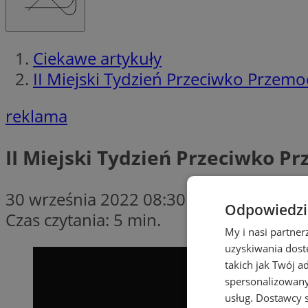
Ciekawe artykuły
II Miejski Tydzień Przeciwko Przemo
reklama
II Miejski Tydzień Przeciwko P
30 września 2022 08:30
Odpowiedzia
Czas czytania: 5 min.
My i nasi partne
uzyskiwania dost
takich jak Twój a
spersonalizowanyc
usług.
Dostawcy s