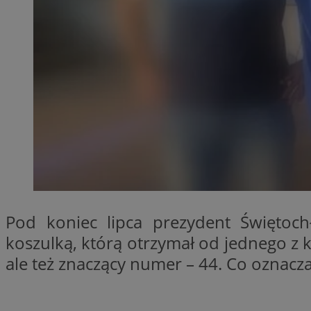
QeSessID
MvSessID
SessID
CookieScriptConse
VISITOR_PRIVACY_
Pod koniec lipca prezydent Świętoc
Nazwa
koszulką, którą otrzymał od jednego z
Nazwa
__Secure-YNID
ale też znaczący numer – 44. Co oznacz
Nazwa
OAID
SRM_B