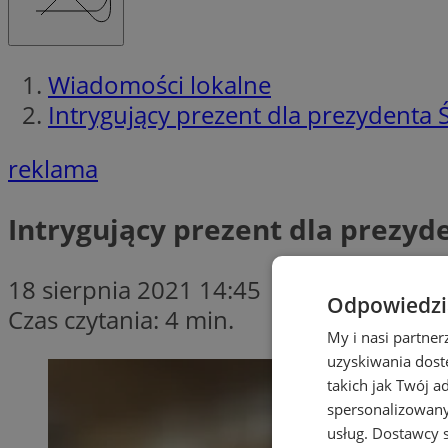
Wiadomości lokalne
Intrygujący prezent dla prezydenta 
reklama
Intrygujący prezent dla prezyd
18 sierpnia 2021 14:45
Odpowiedzia
Czas czytania: 4 min.
My i nasi partne
uzyskiwania dost
takich jak Twój a
spersonalizowanyc
usług.
Dostawcy s