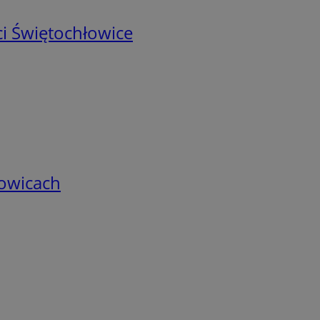
i Świętochłowice
łowicach