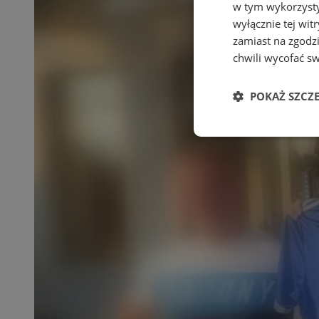
w tym wykorzysty
wyłącznie tej wi
zamiast na zgodz
chwili wycofać s
POKAŻ SZCZ
Niezbędne
Ni
Niezbędne pliki cook
zarządzanie kontem. 
Nazwa