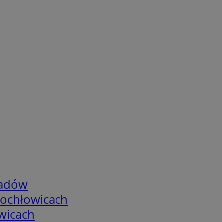
adów
tochłowicach
wicach