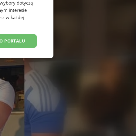
 wybory dotyczą
nym interesie
sz w każdej
DO PORTALU
esklasyfikowane
ane
owanie użytkownika i
j.