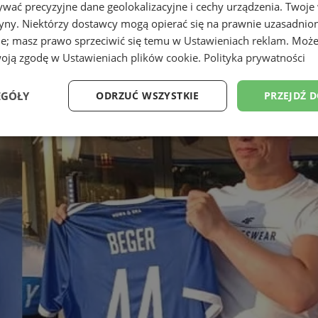
wać precyzyjne dane geolokalizacyjne i cechy urządzenia. Twoje
tryny. Niektórzy dostawcy mogą opierać się na prawnie uzasadnio
ie; masz prawo sprzeciwić się temu w
Ustawieniach reklam
. Może
woją zgodę w
Ustawieniach plików cookie
.
Polityka prywatności
EGÓŁY
ODRZUĆ WSZYSTKIE
PRZEJDŹ 
Wydajność
Targetowanie
Funkcjonalność
Ni
ezbędne
Wydajność
Targetowanie
Funkcjonalność
Niesklasyfikow
ie umożliwiają korzystanie z podstawowych funkcji strony internetowej, takich jak log
Bez niezbędnych plików cookie nie można prawidłowo korzystać ze strony internetowe
Provider
/
Okres
Opis
Domena
przechowywania