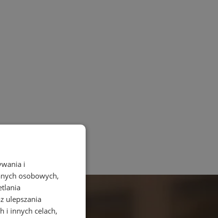
ywania i
danych osobowych,
etlania
az ulepszania
 i innych celach,