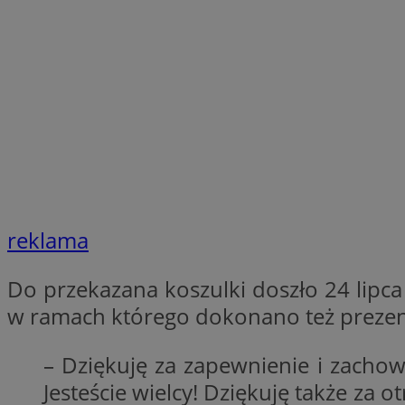
openstat_1gz8lx8d
_ga_DEDM2KCVWQ
_ga
VISITOR_INFO1_LIV
_clsk
ustat_6nfvwhmzau
reklama
_clsk
Do przekazana koszulki doszło 24 lipc
MUID
w ramach którego dokonano też prezent
FCCDCF
– Dziękuję za zapewnienie i zachow
__eoi
Jesteście wielcy! Dziękuję także za