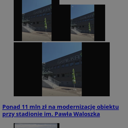
Ponad 11 mln zł na modernizację obiektu
przy stadionie im. Pawła Waloszka