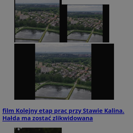
film
Kolejny etap prac przy Stawie Kalina.
Hałda ma zostać zlikwidowana