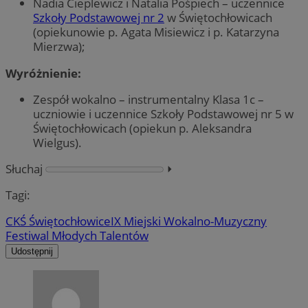
Nadia Cieplewicz i Natalia Pośpiech – uczennice
Szkoły Podstawowej nr 2
w Świętochłowicach
(opiekunowie p. Agata Misiewicz i p. Katarzyna
Mierzwa);
Wyróżnienie:
Zespół wokalno – instrumentalny Klasa 1c –
uczniowie i uczennice Szkoły Podstawowej nr 5 w
Świętochłowicach (opiekun p. Aleksandra
Wielgus).
Słuchaj
⏵︎
Tagi:
CKŚ Świętochłowice
IX Miejski Wokalno-Muzyczny
Festiwal Młodych Talentów
Udostępnij