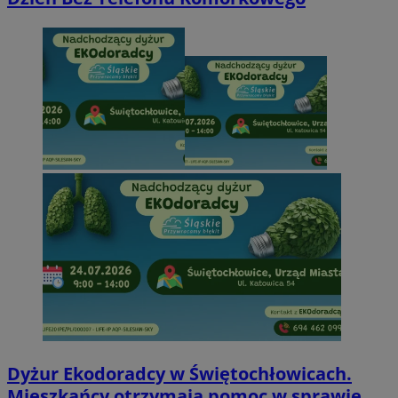
Dyżur Ekodoradcy w Świętochłowicach.
Mieszkańcy otrzymają pomoc w sprawie