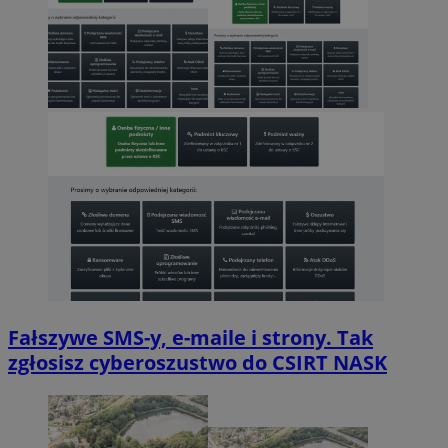
Fałszywe SMS-y, e-maile i strony. Tak
zgłosisz cyberoszustwo do CSIRT NASK