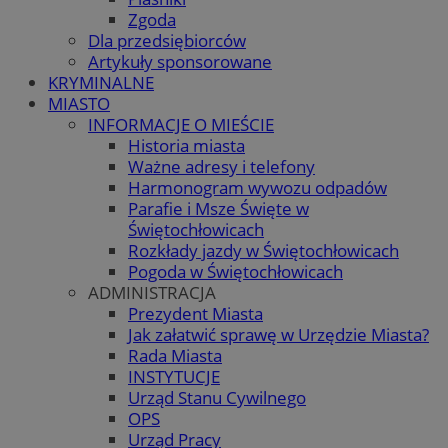
Zgoda
Dla przedsiębiorców
Artykuły sponsorowane
KRYMINALNE
MIASTO
INFORMACJE O MIEŚCIE
Historia miasta
Ważne adresy i telefony
Harmonogram wywozu odpadów
Parafie i Msze Święte w
Świętochłowicach
Rozkłady jazdy w Świętochłowicach
Pogoda w Świętochłowicach
ADMINISTRACJA
Prezydent Miasta
Jak załatwić sprawę w Urzędzie Miasta?
Rada Miasta
INSTYTUCJE
Urząd Stanu Cywilnego
OPS
Urząd Pracy