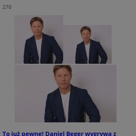
270
To już pewne! Daniel Beger wygrywa z