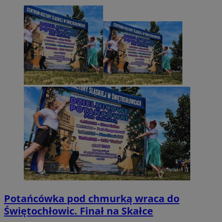
Potańcówka pod chmurką wraca do
Świętochłowic. Finał na Skałce