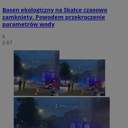
Basen ekologiczny na Skałce czasowo
zamknięty. Powodem przekroczenie
parametrów wody
5
2.67