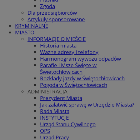
Zgoda
Dla przedsiębiorców
Artykuły sponsorowane
KRYMINALNE
MIASTO
INFORMACJE O MIEŚCIE
Historia miasta
Ważne adresy i telefony
Harmonogram wywozu odpadów
Parafie i Msze Święte w
Świętochłowicach
Rozkłady jazdy w Świętochłowicach
Pogoda w Świętochłowicach
ADMINISTRACJA
Prezydent Miasta
Jak załatwić sprawę w Urzędzie Miasta?
Rada Miasta
INSTYTUCJE
Urząd Stanu Cywilnego
OPS
Urząd Pracy