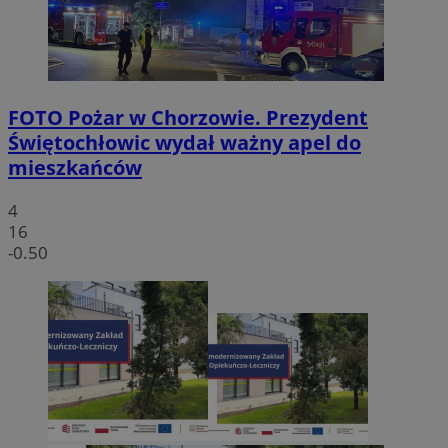
FOTO
Pożar w Chorzowie. Prezydent
Świętochłowic wydał ważny apel do
mieszkańców
4
16
-0.50