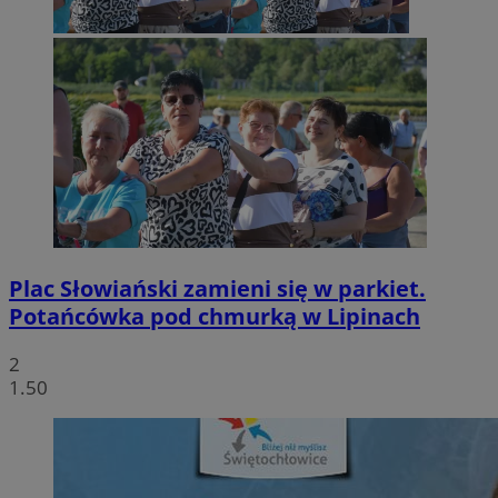
Plac Słowiański zamieni się w parkiet.
Potańcówka pod chmurką w Lipinach
2
1.50