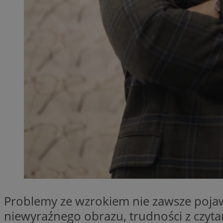
QeSessID
MvSessID
SessID
CookieScriptConse
VISITOR_PRIVACY_
Nazwa
Nazwa
__Secure-YNID
Nazwa
OAID
Problemy ze wzrokiem nie zawsze pojaw
SRM_B
niewyraźnego obrazu, trudności z czyt