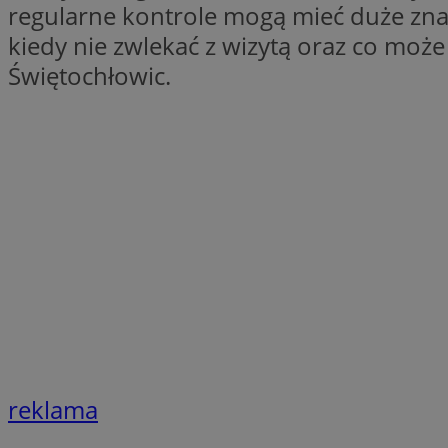
regularne kontrole mogą mieć duże znac
openstat_1gz8lx8d
kiedy nie zwlekać z wizytą oraz co mo
_ga_DEDM2KCVWQ
Świętochłowic.
_ga
VISITOR_INFO1_LIV
_clsk
ustat_6nfvwhmzau
_clsk
MUID
FCCDCF
__eoi
reklama