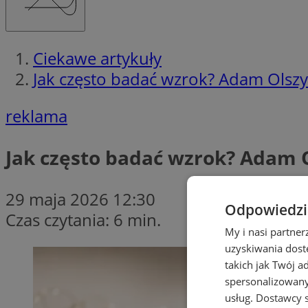
Ciekawe artykuły
Jak często badać wzrok? Adam Olszyc
reklama
Jak często badać wzrok? Adam O
29 maja 2026 12:30
Odpowiedzia
Czas czytania: 6 min.
My i nasi partne
uzyskiwania dost
takich jak Twój a
spersonalizowanyc
usług.
Dostawcy s