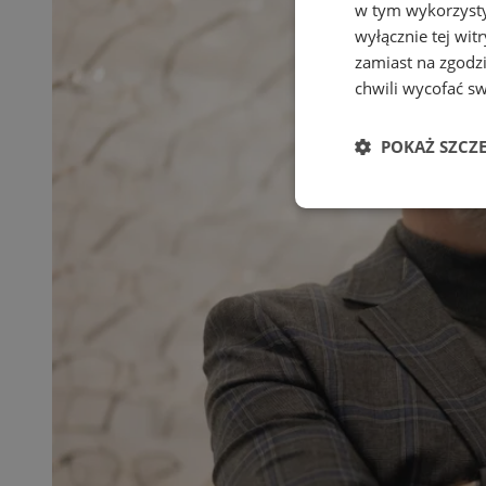
w tym wykorzysty
wyłącznie tej wi
zamiast na zgodz
chwili wycofać s
POKAŻ SZCZ
Niezbędne
Ni
Niezbędne pliki cook
zarządzanie kontem. 
Nazwa