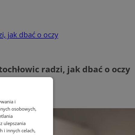
i, jak dbać o oczy
ochłowic radzi, jak dbać o oczy
ywania i
danych osobowych,
etlania
az ulepszania
 i innych celach,