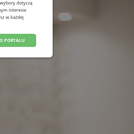
 wybory dotyczą
nym interesie
sz w każdej
DO PORTALU
esklasyfikowane
ane
owanie użytkownika i
j.