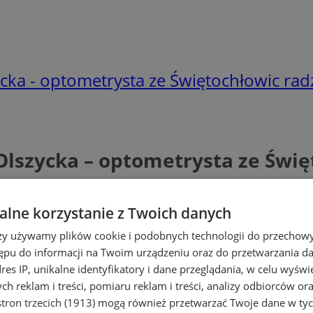
ka - optometrysta ze Świętochłowic radz
lszycka – optometrysta ze Święt
lne korzystanie z Twoich danych
rzy używamy plików cookie i podobnych technologii do przechow
ępu do informacji na Twoim urządzeniu oraz do przetwarzania 
dres IP, unikalne identyfikatory i dane przeglądania, w celu wyświ
h reklam i treści, pomiaru reklam i treści, analizy odbiorców or
tron trzecich (1913)
mogą również przetwarzać Twoje dane w tych