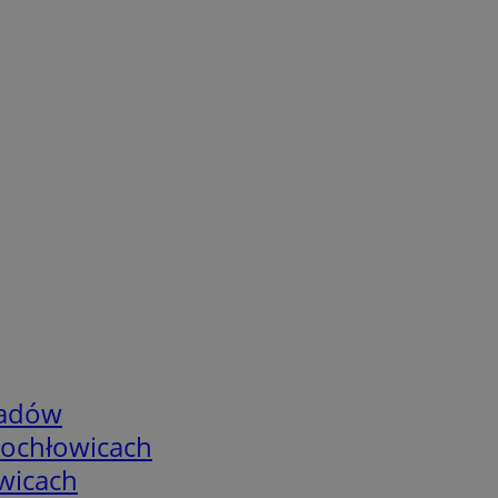
adów
tochłowicach
wicach