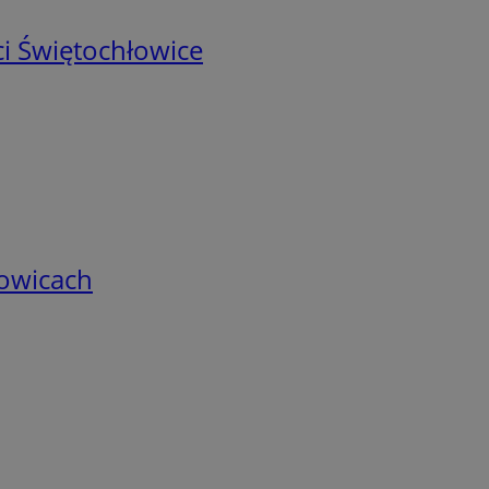
i Świętochłowice
łowicach