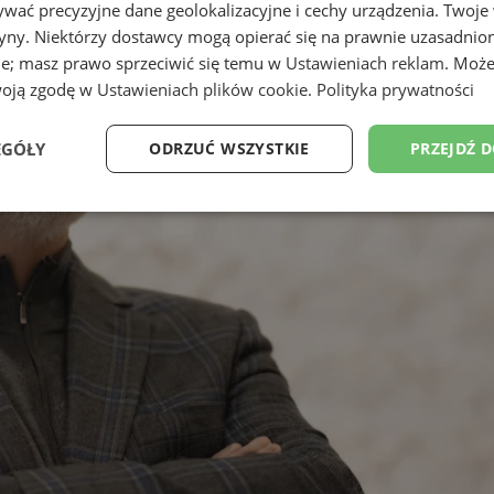
wać precyzyjne dane geolokalizacyjne i cechy urządzenia. Twoje
tryny. Niektórzy dostawcy mogą opierać się na prawnie uzasadnio
ie; masz prawo sprzeciwić się temu w
Ustawieniach reklam
. Może
woją zgodę w
Ustawieniach plików cookie
.
Polityka prywatności
EGÓŁY
ODRZUĆ WSZYSTKIE
PRZEJDŹ 
Wydajność
Targetowanie
Funkcjonalność
Ni
ezbędne
Wydajność
Targetowanie
Funkcjonalność
Niesklasyfikow
ie umożliwiają korzystanie z podstawowych funkcji strony internetowej, takich jak log
Bez niezbędnych plików cookie nie można prawidłowo korzystać ze strony internetowe
Provider
/
Okres
Opis
Domena
przechowywania