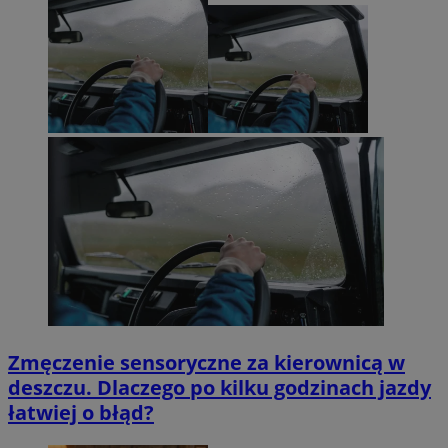
Zmęczenie sensoryczne za kierownicą w
deszczu. Dlaczego po kilku godzinach jazdy
łatwiej o błąd?