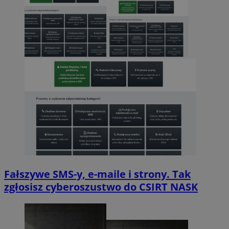
Fałszywe SMS-y, e-maile i strony. Tak
zgłosisz cyberoszustwo do CSIRT NASK