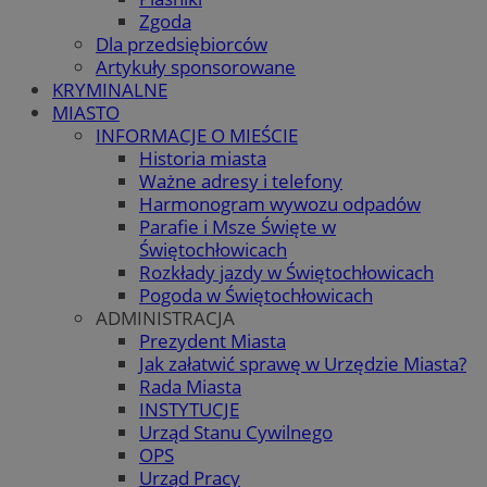
Zgoda
Dla przedsiębiorców
Artykuły sponsorowane
KRYMINALNE
MIASTO
INFORMACJE O MIEŚCIE
Historia miasta
Ważne adresy i telefony
Harmonogram wywozu odpadów
Parafie i Msze Święte w
Świętochłowicach
Rozkłady jazdy w Świętochłowicach
Pogoda w Świętochłowicach
ADMINISTRACJA
Prezydent Miasta
Jak załatwić sprawę w Urzędzie Miasta?
Rada Miasta
INSTYTUCJE
Urząd Stanu Cywilnego
OPS
Urząd Pracy