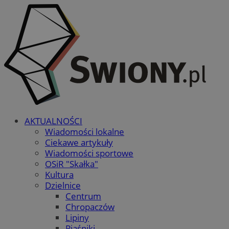
AKTUALNOŚCI
Wiadomości lokalne
Ciekawe artykuły
Wiadomości sportowe
OSiR "Skałka"
Kultura
Dzielnice
Centrum
Chropaczów
Lipiny
Piaśniki