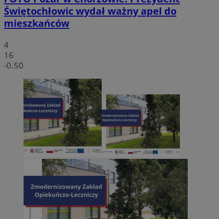
Świętochłowic wydał ważny apel do
mieszkańców
4
16
-0.50