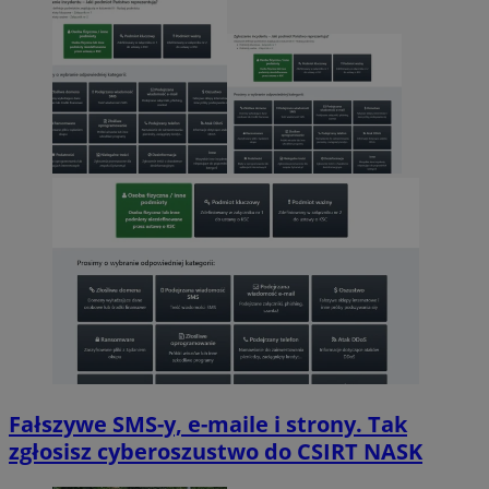
Fałszywe SMS-y, e-maile i strony. Tak
zgłosisz cyberoszustwo do CSIRT NASK