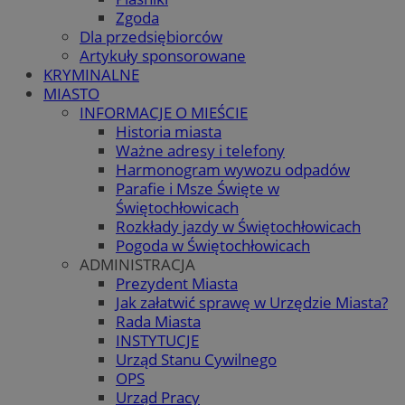
Zgoda
Dla przedsiębiorców
Artykuły sponsorowane
KRYMINALNE
MIASTO
INFORMACJE O MIEŚCIE
Historia miasta
Ważne adresy i telefony
Harmonogram wywozu odpadów
Parafie i Msze Święte w
Świętochłowicach
Rozkłady jazdy w Świętochłowicach
Pogoda w Świętochłowicach
ADMINISTRACJA
Prezydent Miasta
Jak załatwić sprawę w Urzędzie Miasta?
Rada Miasta
INSTYTUCJE
Urząd Stanu Cywilnego
OPS
Urząd Pracy