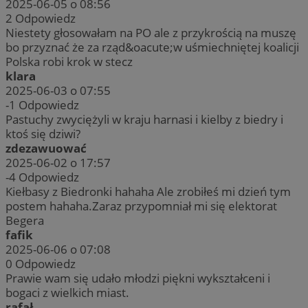
2025-06-05 o 08:56
2
Odpowiedz
Niestety głosowałam na PO ale z przykrością na muszę
bo przyznać że za rząd&oacute;w uśmiechniętej koalicji
Polska robi krok w stecz
klara
2025-06-03 o 07:55
-1
Odpowiedz
Pastuchy zwyciężyli w kraju harnasi i kielby z biedry i
ktoś się dziwi?
zdezawuować
2025-06-02 o 17:57
-4
Odpowiedz
Kiełbasy z Biedronki hahaha Ale zrobiłeś mi dzień tym
postem hahaha.Zaraz przypomniał mi się elektorat
Begera
fafik
2025-06-06 o 07:08
0
Odpowiedz
Prawie wam się udało młodzi piękni wykształceni i
bogaci z wielkich miast.
rafał