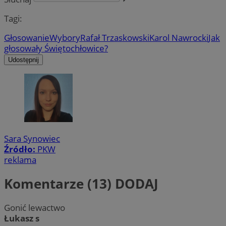
Tagi:
Głosowanie
Wybory
Rafał Trzaskowski
Karol Nawrocki
Jak
głosowały Świętochłowice?
Udostępnij
Sara Synowiec
Źródło:
PKW
reklama
Komentarze (13)
DODAJ
Gonić lewactwo
Łukasz s