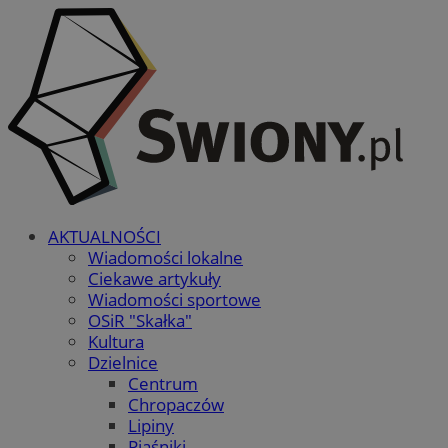
AKTUALNOŚCI
Wiadomości lokalne
Ciekawe artykuły
Wiadomości sportowe
OSiR "Skałka"
Kultura
Dzielnice
Centrum
Chropaczów
Lipiny
Piaśniki