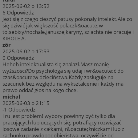
2025-06-02 o 13:52
6
Odpowiedz
Jest się z czego cieszyć patusy pokonały intelekt.Ale co
się dziwić jak większość polaczk&oacute;w
to.sebixy/nochale,janusze,karyny, szlachta nie pracuje i
KIBOLE A.
zör
2025-06-02 o 17:53
0
Odpowiedz
Heheh intelektualista się znalazł.Masz manię
wyższości?Do psychologa się udaj i wr&oacute;ć do
czas&oacute;w dzieciństwa.Każdy zasługuje na
szacunek bez względu na wykształcenie i każdy ma
prawo oddać głos na kogo chce.
michał
2025-06-03 o 21:15
-1
Odpowiedz
i ru jest problem! wybory powinny być tylko dla
pracujących lub uczących się, potrafiący rozwiązać
losowe zadanie z całkami, r&oacute;żniczkami lub z
rachunku prawdopodobieństwa. oczywiście od