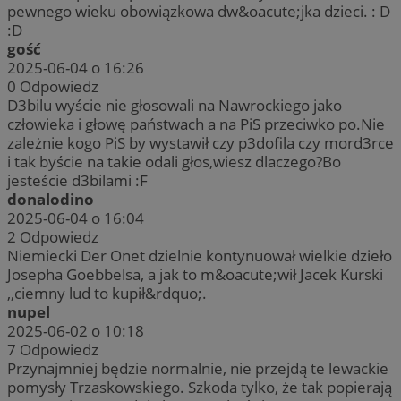
pewnego wieku obowiązkowa dw&oacute;jka dzieci. : D
:D
gość
2025-06-04 o 16:26
0
Odpowiedz
D3bilu wyście nie głosowali na Nawrockiego jako
człowieka i głowę państwach a na PiS przeciwko po.Nie
zależnie kogo PiS by wystawił czy p3dofila czy mord3rce
i tak byście na takie odali głos,wiesz dlaczego?Bo
jesteście d3bilami :F
donalodino
2025-06-04 o 16:04
2
Odpowiedz
Niemiecki Der Onet dzielnie kontynuował wielkie dzieło
Josepha Goebbelsa, a jak to m&oacute;wił Jacek Kurski
,,ciemny lud to kupił&rdquo;.
nupel
2025-06-02 o 10:18
7
Odpowiedz
Przynajmniej będzie normalnie, nie przejdą te lewackie
pomysły Trzaskowskiego. Szkoda tylko, że tak popierają