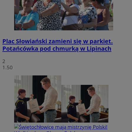
Plac Słowiański zamieni się w parkiet.
Potańcówka pod chmurką w Lipinach
2
1.50