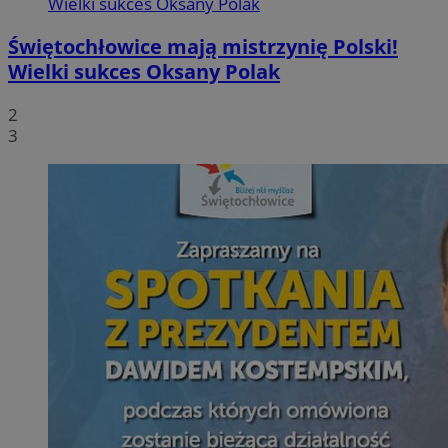
Świętochłowice mają mistrzynię Polski!
Wielki sukces Oksany Polak
2
3