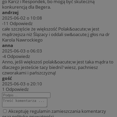
go Karcz i Respondek, bo mogą być skuteczną
konkurencją dla Begera.
andrzej
2025-06-02 o 10:08
-11
Odpowiedz
całe szczęście że większość Polak&oacute;w jest
mądrzejsza niż Ślązacy i oddali sw&oacute;j głos na dr
Karola Nawrockiego
anna
2025-06-03 o 06:03
-4
Odpowiedz
Anno, jeśli większoś polak&oacute;w jest taka mądra to
dlaczego jesteście tacy biedni? wiesz, pachniesz
czworakami i pańszczyzną!
gość
2025-06-03 o 20:10
1
Odpowiedz
Akceptuję regulamin zamieszczania komentarzy
oraz politykę prywatności.