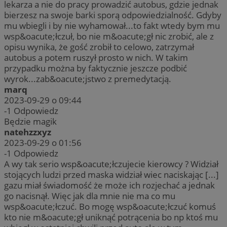
lekarza a nie do pracy prowadzić autobus, gdzie jednak
bierzesz na swoje barki sporą odpowiedzialność. Gdyby
mu wbiegli i by nie wyhamował...to fakt wtedy bym mu
wsp&oacute;łczuł, bo nie m&oacute;gł nic zrobić, ale z
opisu wynika, że gość zrobił to celowo, zatrzymał
autobus a potem ruszył prosto w nich. W takim
przypadku można by faktycznie jeszcze podbić
wyrok...zab&oacute;jstwo z premedytacją.
marq
2023-09-29 o 09:44
-1
Odpowiedz
Będzie magik
natehzzxyz
2023-09-29 o 01:56
-1
Odpowiedz
A wy tak serio wsp&oacute;łczujecie kierowcy ? Widział
stojących ludzi przed maska widział wiec naciskając [...]
gazu miał świadomość że może ich rozjechać a jednak
go nacisnął. Więc jak dla mnie nie ma co mu
wsp&oacute;łczuć. Bo mogę wsp&oacute;łczuć komuś
kto nie m&oacute;gł uniknąć potrącenia bo np ktoś mu