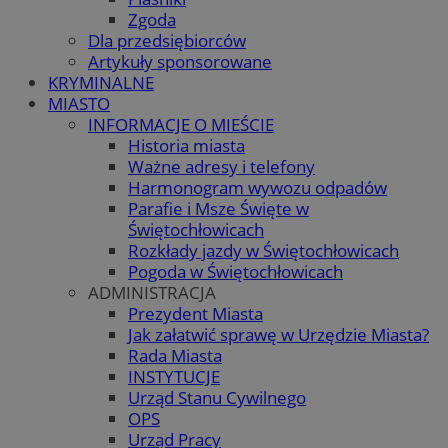
Zgoda
Dla przedsiębiorców
Artykuły sponsorowane
KRYMINALNE
MIASTO
INFORMACJE O MIEŚCIE
Historia miasta
Ważne adresy i telefony
Harmonogram wywozu odpadów
Parafie i Msze Święte w
Świętochłowicach
Rozkłady jazdy w Świętochłowicach
Pogoda w Świętochłowicach
ADMINISTRACJA
Prezydent Miasta
Jak załatwić sprawę w Urzędzie Miasta?
Rada Miasta
INSTYTUCJE
Urząd Stanu Cywilnego
OPS
Urząd Pracy