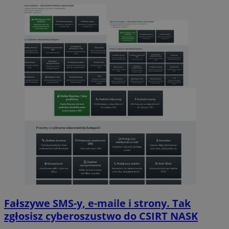
Fałszywe SMS-y, e-maile i strony. Tak
zgłosisz cyberoszustwo do CSIRT NASK