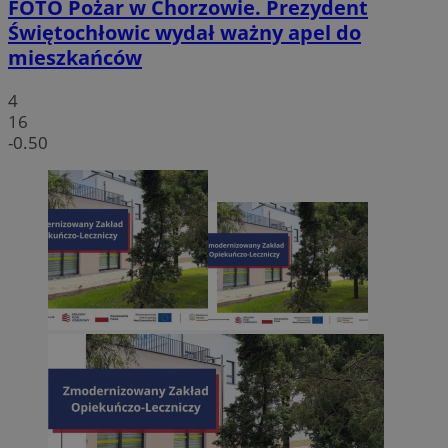
FOTO
Pożar w Chorzowie. Prezydent
Świętochłowic wydał ważny apel do
mieszkańców
4
16
-0.50