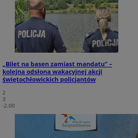
„Bilet na basen zamiast mandatu” –
kolejna odsłona wakacyjnej akcji
świętochłowickich policjantów
2
3
-2.00