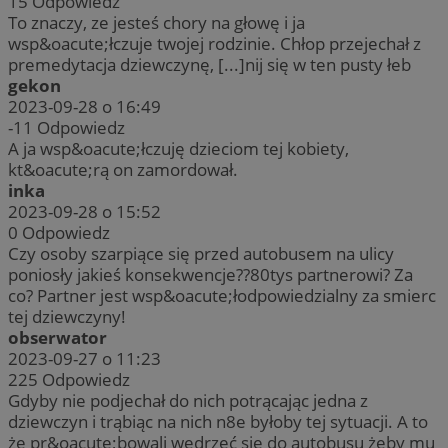
15
Odpowiedz
To znaczy, ze jesteś chory na głowę i ja
wsp&oacute;łczuje twojej rodzinie. Chłop przejechał z
premedytacja dziewczynę, [...]nij się w ten pusty łeb
gekon
2023-09-28 o 16:49
-11
Odpowiedz
A ja wsp&oacute;łczuję dzieciom tej kobiety,
kt&oacute;rą on zamordował.
inka
2023-09-28 o 15:52
0
Odpowiedz
Czy osoby szarpiące się przed autobusem na ulicy
poniosły jakieś konsekwencje??80tys partnerowi? Za
co? Partner jest wsp&oacute;łodpowiedzialny za smierc
tej dziewczyny!
obserwator
2023-09-27 o 11:23
225
Odpowiedz
Gdyby nie podjechał do nich potrącając jedna z
dziewczyn i trąbiąc na nich n8e byłoby tej sytuacji. A to
że pr&oacute;bowali wedrzeć się do autobusu żeby mu