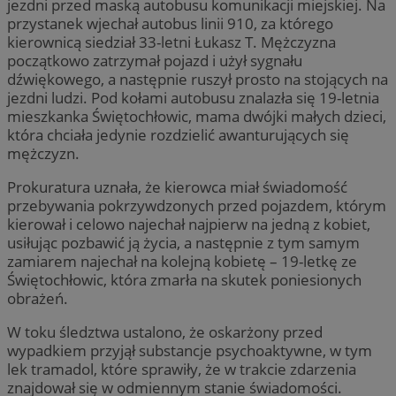
jezdni przed maską autobusu komunikacji miejskiej. Na
przystanek wjechał autobus linii 910, za którego
kierownicą siedział 33-letni Łukasz T. Mężczyzna
początkowo zatrzymał pojazd i użył sygnału
dźwiękowego, a następnie ruszył prosto na stojących na
jezdni ludzi. Pod kołami autobusu znalazła się 19-letnia
mieszkanka Świętochłowic, mama dwójki małych dzieci,
która chciała jedynie rozdzielić awanturujących się
mężczyzn.
Prokuratura uznała, że kierowca miał świadomość
przebywania pokrzywdzonych przed pojazdem, którym
kierował i celowo najechał najpierw na jedną z kobiet,
usiłując pozbawić ją życia, a następnie z tym samym
zamiarem najechał na kolejną kobietę – 19-letkę ze
Świętochłowic, która zmarła na skutek poniesionych
obrażeń.
W toku śledztwa ustalono, że oskarżony przed
wypadkiem przyjął substancje psychoaktywne, w tym
lek tramadol, które sprawiły, że w trakcie zdarzenia
znajdował się w odmiennym stanie świadomości.