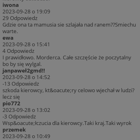
iwona
2023-09-28 o 19:09
29
Odpowiedz
Gdzie ona ta mamusia sie szlajała nad ranem??Smiechu
warte.
ewa
2023-09-28 o 15:41
4
Odpowiedz
I prawidłowo. Morderca. Całe szczęście że poczytalny
bo by się wylgal.
janpaweł2gmd!!
2023-09-28 o 14:52
-13
Odpowiedz
szkoda kierowcy, kt&oacute;ry celowo wjechał w ludzi?
lecz się
pio772
2023-09-28 o 13:02
-3
Odpowiedz
Wsp&oacute;łczucia dla kierowcy.Taki kraj.Taki wyrok
przemek
2023-09-28 o 10:49