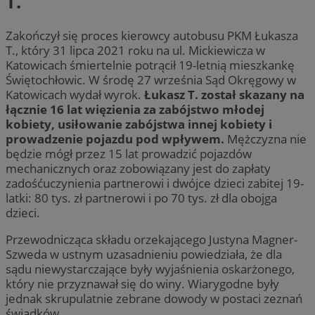
T.
Zakończył się proces kierowcy autobusu PKM Łukasza
T., który 31 lipca 2021 roku na ul. Mickiewicza w
Katowicach śmiertelnie potrącił 19-letnią mieszkankę
Świętochłowic. W środę 27 września Sąd Okręgowy w
Katowicach wydał wyrok.
Łukasz T. został skazany na
łącznie 16 lat więzienia za zabójstwo młodej
kobiety, usiłowanie zabójstwa innej kobiety i
prowadzenie pojazdu pod wpływem.
Mężczyzna nie
będzie mógł przez 15 lat prowadzić pojazdów
mechanicznych oraz zobowiązany jest do zapłaty
zadośćuczynienia partnerowi i dwójce dzieci zabitej 19-
latki: 80 tys. zł partnerowi i po 70 tys. zł dla obojga
dzieci.
Przewodnicząca składu orzekającego Justyna Magner-
Szweda w ustnym uzasadnieniu powiedziała, że dla
sądu niewystarczające były wyjaśnienia oskarżonego,
który nie przyznawał się do winy. Wiarygodne były
jednak skrupulatnie zebrane dowody w postaci zeznań
świadków.