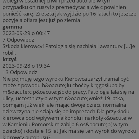
wbiegł w ostatniej chwili przed auto ale w tym
przypadku on ruszył z premedytacja wie c powinien
ponieść karę. Zreszta jak wyjdzie po 16 latach to jeszcze
pożyje a ofiara jest już po ziemia
gemma
2023-09-29 o 00:47
7
Odpowiedz
Szkoda kierowcy! Patologia się nachlała i awantury [...]e
robili.
krzyś
2023-09-28 o 19:34
13
Odpowiedz
Nie pojmuję tego wyroku.Kierowca zarzył tramal być
może z powodu b&oacute;lu choćby kręgosłupa by
m&oacute;c p&oacute;jść do pracy.Patologia lała się na
ulicy, uczestniczyła w tym r&oacute;wnież 19 latka,
pomijam już wiek, ale mając dwoje dzieci, normalna
dziewczyna nie szlaja się po imprezach.Dla przykładu
kierowca pod wpływem alkoholu i narkotyk&oacute;w
w Kamieniu Pomorskim zabija 6 os&oacute;b( w tym
dziecko) i dostaje 15 lat.Jak ma się ten wyrok do wyroku
kierowcy autobusu?