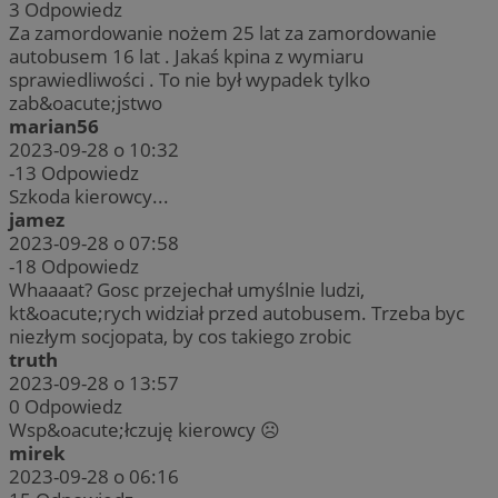
3
Odpowiedz
Za zamordowanie nożem 25 lat za zamordowanie
autobusem 16 lat . Jakaś kpina z wymiaru
sprawiedliwości . To nie był wypadek tylko
zab&oacute;jstwo
marian56
2023-09-28 o 10:32
-13
Odpowiedz
Szkoda kierowcy...
jamez
2023-09-28 o 07:58
-18
Odpowiedz
Whaaaat? Gosc przejechał umyślnie ludzi,
kt&oacute;rych widział przed autobusem. Trzeba byc
niezłym socjopata, by cos takiego zrobic
truth
2023-09-28 o 13:57
0
Odpowiedz
Wsp&oacute;łczuję kierowcy ☹️
mirek
2023-09-28 o 06:16