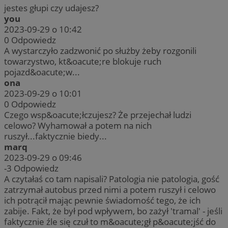
jestes głupi czy udajesz?
you
2023-09-29 o 10:42
0
Odpowiedz
A wystarczyło zadzwonić po służby żeby rozgonili
towarzystwo, kt&oacute;re blokuje ruch
pojazd&oacute;w...
ona
2023-09-29 o 10:01
0
Odpowiedz
Czego wsp&oacute;łczujesz? Że przejechał ludzi
celowo? Wyhamował a potem na nich
ruszył...faktycznie biedy...
marq
2023-09-29 o 09:46
-3
Odpowiedz
A czytałaś co tam napisali? Patologia nie patologia, gość
zatrzymał autobus przed nimi a potem ruszył i celowo
ich potrącił mając pewnie świadomość tego, że ich
zabije. Fakt, że był pod wpływem, bo zażył 'tramal' - jeśli
faktycznie źle się czuł to m&oacute;gł p&oacute;jść do