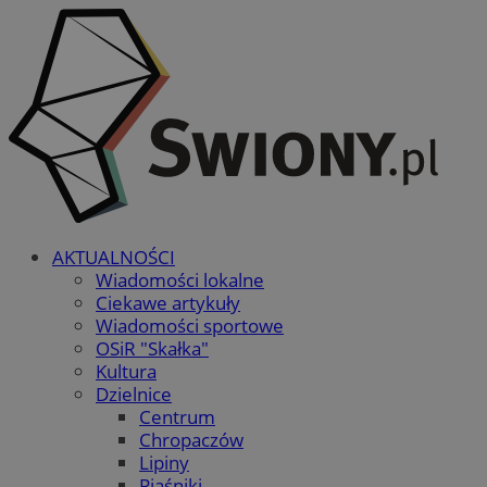
AKTUALNOŚCI
Wiadomości lokalne
Ciekawe artykuły
Wiadomości sportowe
OSiR "Skałka"
Kultura
Dzielnice
Centrum
Chropaczów
Lipiny
Piaśniki