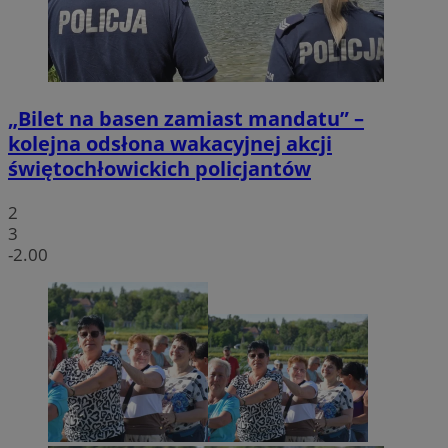
„Bilet na basen zamiast mandatu” –
kolejna odsłona wakacyjnej akcji
świętochłowickich policjantów
2
3
-2.00