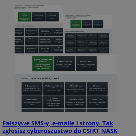
Fałszywe SMS-y, e-maile i strony. Tak
zgłosisz cyberoszustwo do CSIRT NASK