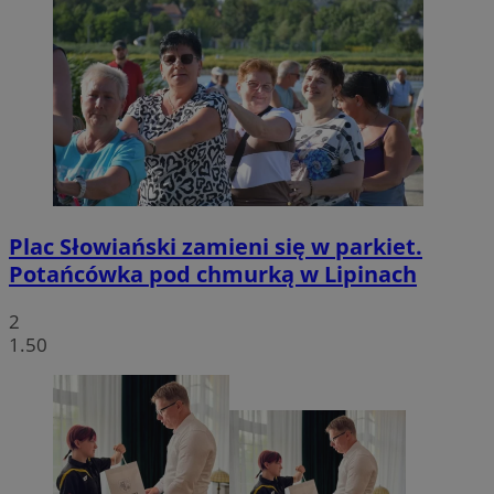
Plac Słowiański zamieni się w parkiet.
Potańcówka pod chmurką w Lipinach
2
1.50