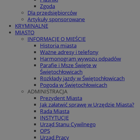
Zgoda
Dla przedsiębiorców
Artykuły sponsorowane
KRYMINALNE
MIASTO
INFORMACJE O MIEŚCIE
Historia miasta
Ważne adresy i telefony
Harmonogram wywozu odpadów
Parafie i Msze Święte w
Świętochłowicach
Rozkłady jazdy w Świętochłowicach
Pogoda w Świętochłowicach
ADMINISTRACJA
Prezydent Miasta
Jak załatwić sprawę w Urzędzie Miasta?
Rada Miasta
INSTYTUCJE
Urząd Stanu Cywilnego
OPS
Urząd Pracy