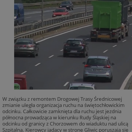
W związku z remontem Drogowej Trasy Średnicowej
zmianie uległa organizacja ruchu na świętochłowickim
odcinku. Całkowicie zamknięta dla ruchu jest jezdnia
północna prowadząca w kierunku Rudy Śląskiej na
odcinku od granicy z Chorzowem do wiaduktu nad ulicą
Szpitalną. Kierowcy jadący w stronę Gliwic poruszają się