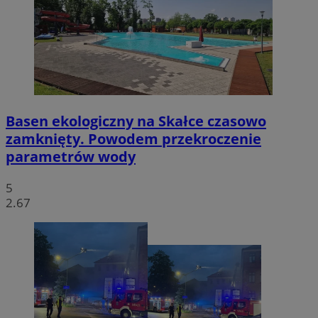
Basen ekologiczny na Skałce czasowo
zamknięty. Powodem przekroczenie
parametrów wody
5
2.67