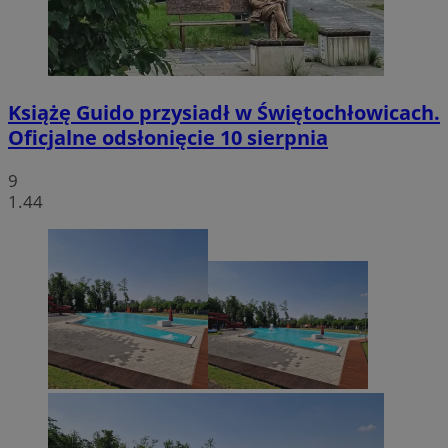
Książę Guido przysiadł w Świętochłowicach.
Oficjalne odsłonięcie 10 sierpnia
9
1.44