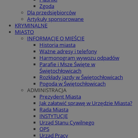
Zgoda
Dla przedsiębiorców
Artykuły sponsorowane
KRYMINALNE
MIASTO
INFORMACJE O MIEŚCIE
Historia miasta
Ważne adresy i telefony
Harmonogram wywozu odpadów
Parafie i Msze Święte w
Świętochłowicach
Rozkłady jazdy w Świętochłowicach
Pogoda w Świętochłowicach
ADMINISTRACJA
Prezydent Miasta
Jak załatwić sprawę w Urzędzie Miasta?
Rada Miasta
INSTYTUCJE
Urząd Stanu Cywilnego
OPS
Urząd Pracy