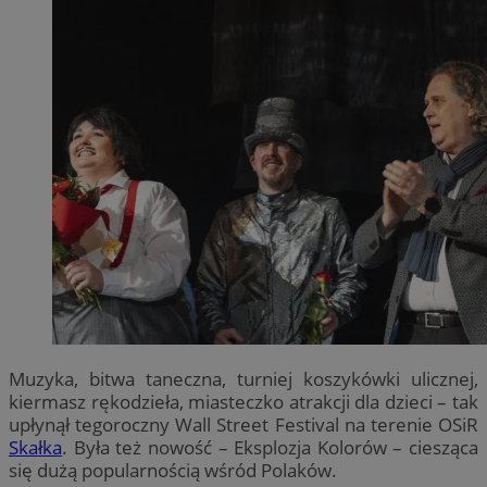
Muzyka, bitwa taneczna, turniej koszykówki ulicznej,
kiermasz rękodzieła, miasteczko atrakcji dla dzieci – tak
upłynął tegoroczny Wall Street Festival na terenie OSiR
Skałka
. Była też nowość – Eksplozja Kolorów – ciesząca
się dużą popularnością wśród Polaków.