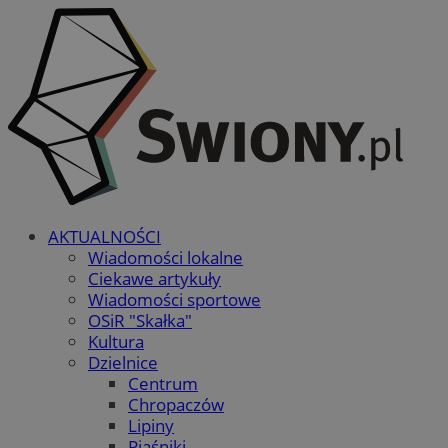
AKTUALNOŚCI
Wiadomości lokalne
Ciekawe artykuły
Wiadomości sportowe
OSiR "Skałka"
Kultura
Dzielnice
Centrum
Chropaczów
Lipiny
Piaśniki