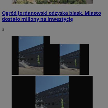
Ogród Jordanowski odzyska blask. Miasto
dostało miliony na inwestycję
3