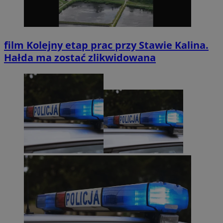
film
Kolejny etap prac przy Stawie Kalina.
Hałda ma zostać zlikwidowana