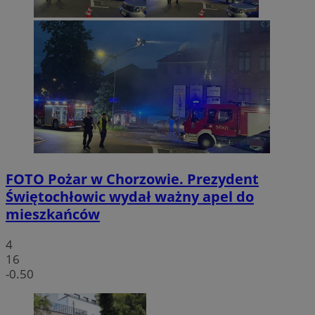
FOTO
Pożar w Chorzowie. Prezydent
Świętochłowic wydał ważny apel do
mieszkańców
4
16
-0.50