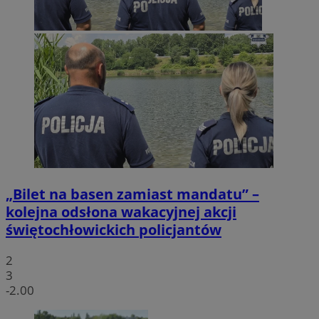
„Bilet na basen zamiast mandatu” –
kolejna odsłona wakacyjnej akcji
świętochłowickich policjantów
2
3
-2.00