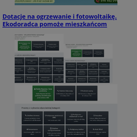
Dotacje na ogrzewanie i fotowoltaikę.
Ekodoradca pomoże mieszkańcom