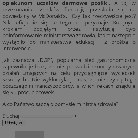
opiekunom uczniów darmowe posiłki.
A to, w
przekonaniu członków fundacji, przekłada się na
odwiedziny w McDonald’s. Czy tak rzeczywiście jest?
Nikt oficjalnie się do tego nie przyznaje. Kolejnym
krokiem podjętym przez instytucję było
poinformowanie ministerstwa zdrowia, które następnie
wystąpiło do ministerstwa edukacji z prośbą o
interwencję.
Jak zaznacza „DGP”, popularna sieć gastronomiczna
zapewniła jednak, że nie prowadzi skoordynowanych
działań „mających na celu przyciągnięcie wycieczek
szkolnych”. Nie wykluczyła jednak, że nie czynią tego
poszczególni franczyzobiorcy, a w ich rękach znajduje
się 90 proc. placówek.
A co Państwo sądzą o pomyśle ministra zdrowia?
Słuchaj
⏵︎
Udostępnij