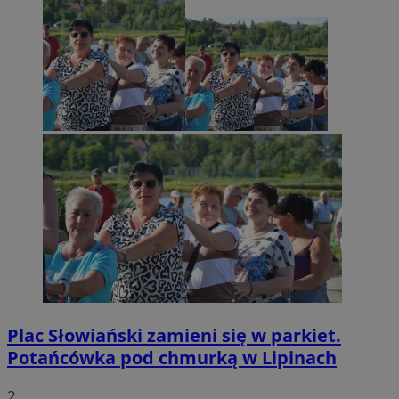
Plac Słowiański zamieni się w parkiet.
Potańcówka pod chmurką w Lipinach
2