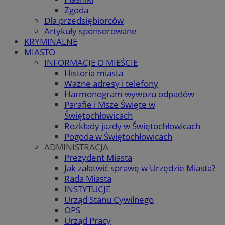
Zgoda
Dla przedsiębiorców
Artykuły sponsorowane
KRYMINALNE
MIASTO
INFORMACJE O MIEŚCIE
Historia miasta
Ważne adresy i telefony
Harmonogram wywozu odpadów
Parafie i Msze Święte w
Świętochłowicach
Rozkłady jazdy w Świętochłowicach
Pogoda w Świętochłowicach
ADMINISTRACJA
Prezydent Miasta
Jak załatwić sprawę w Urzędzie Miasta?
Rada Miasta
INSTYTUCJE
Urząd Stanu Cywilnego
OPS
Urząd Pracy