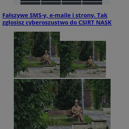
Fałszywe SMS-y, e-maile i strony. Tak
zgłosisz cyberoszustwo do CSIRT NASK