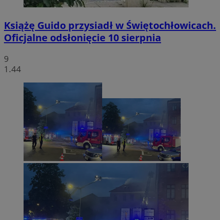
Książę Guido przysiadł w Świętochłowicach.
Oficjalne odsłonięcie 10 sierpnia
9
1.44