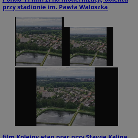
przy stadionie im. Pawła Waloszka
film
Kolejny etap prac przy Stawie Kalina.