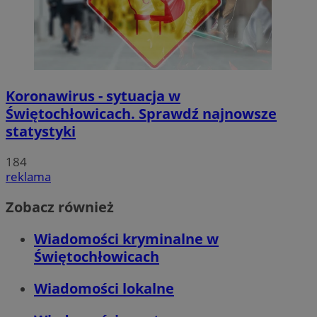
Koronawirus - sytuacja w
Świętochłowicach. Sprawdź najnowsze
statystyki
184
reklama
Zobacz również
Wiadomości kryminalne w
Świętochłowicach
Wiadomości lokalne