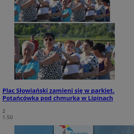
Plac Słowiański zamieni się w parkiet.
Potańcówka pod chmurką w Lipinach
2
1.50