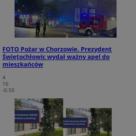
FOTO
Pożar w Chorzowie. Prezydent
Świętochłowic wydał ważny apel do
mieszkańców
4
16
-0.50