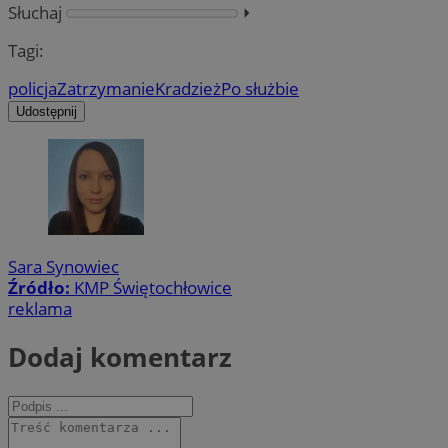
Słuchaj
⏵︎
Tagi:
policja
Zatrzymanie
Kradzież
Po służbie
Udostępnij
Sara Synowiec
Źródło:
KMP Świętochłowice
reklama
Dodaj komentarz