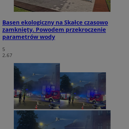
Basen ekologiczny na Skałce czasowo
zamknięty. Powodem przekroczenie
parametrów wody
5
2.67