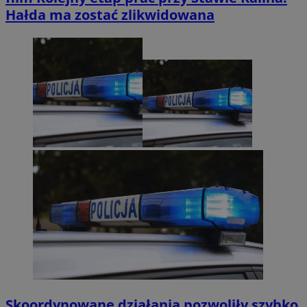
Hałda ma zostać zlikwidowana
Skoordynowane działania pozwoliły szybko