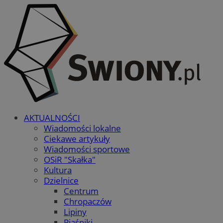
AKTUALNOŚCI
Wiadomości lokalne
Ciekawe artykuły
Wiadomości sportowe
OSiR "Skałka"
Kultura
Dzielnice
Centrum
Chropaczów
Lipiny
Piaśniki