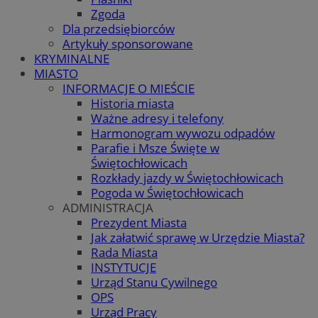
Zgoda
Dla przedsiębiorców
Artykuły sponsorowane
KRYMINALNE
MIASTO
INFORMACJE O MIEŚCIE
Historia miasta
Ważne adresy i telefony
Harmonogram wywozu odpadów
Parafie i Msze Święte w
Świętochłowicach
Rozkłady jazdy w Świętochłowicach
Pogoda w Świętochłowicach
ADMINISTRACJA
Prezydent Miasta
Jak załatwić sprawę w Urzędzie Miasta?
Rada Miasta
INSTYTUCJE
Urząd Stanu Cywilnego
OPS
Urząd Pracy