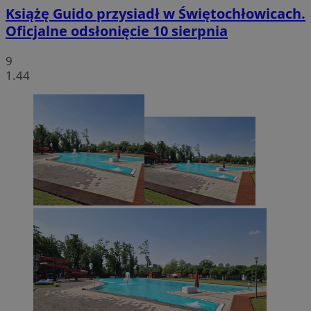
Książę Guido przysiadł w Świętochłowicach.
Oficjalne odsłonięcie 10 sierpnia
9
1.44