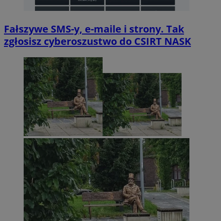
Fałszywe SMS-y, e-maile i strony. Tak
zgłosisz cyberoszustwo do CSIRT NASK