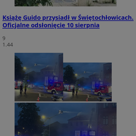
Książę Guido przysiadł w Świętochłowicach.
Oficjalne odsłonięcie 10 sierpnia
9
1.44