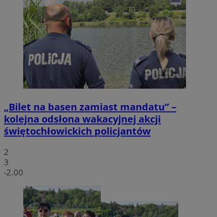
„Bilet na basen zamiast mandatu” –
kolejna odsłona wakacyjnej akcji
świętochłowickich policjantów
2
3
-2.00