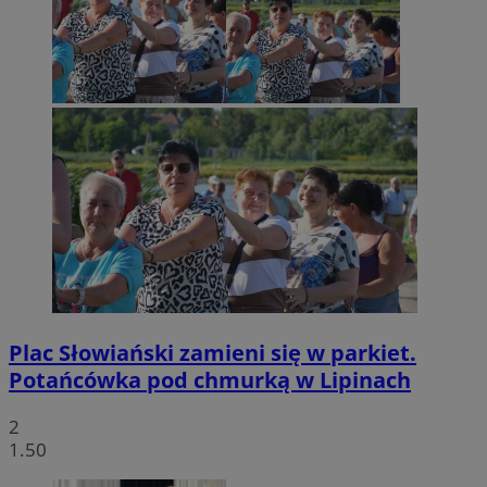
Plac Słowiański zamieni się w parkiet.
Potańcówka pod chmurką w Lipinach
2
1.50