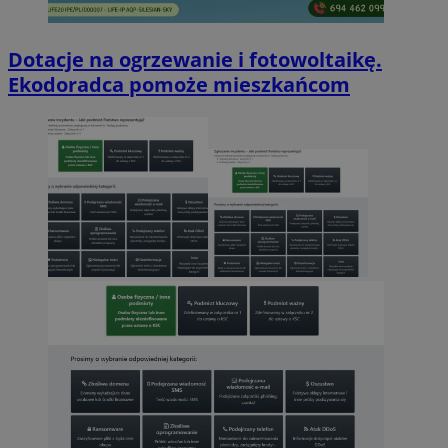
Dotacje na ogrzewanie i fotowoltaikę.
Ekodoradca pomoże mieszkańcom