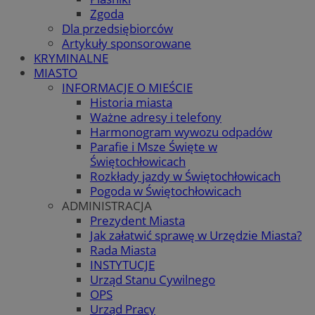
Zgoda
Dla przedsiębiorców
Artykuły sponsorowane
KRYMINALNE
MIASTO
INFORMACJE O MIEŚCIE
Historia miasta
Ważne adresy i telefony
Harmonogram wywozu odpadów
Parafie i Msze Święte w
Świętochłowicach
Rozkłady jazdy w Świętochłowicach
Pogoda w Świętochłowicach
ADMINISTRACJA
Prezydent Miasta
Jak załatwić sprawę w Urzędzie Miasta?
Rada Miasta
INSTYTUCJE
Urząd Stanu Cywilnego
OPS
Urząd Pracy