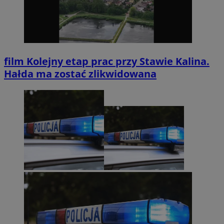
film
Kolejny etap prac przy Stawie Kalina.
Hałda ma zostać zlikwidowana