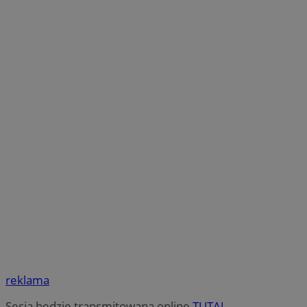
reklama
Sesja będzie transmitowana online
TUTAJ
.