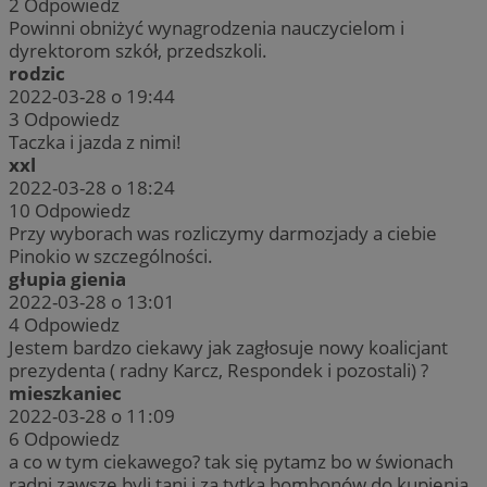
2
Odpowiedz
Powinni obniżyć wynagrodzenia nauczycielom i
dyrektorom szkół, przedszkoli.
rodzic
2022-03-28 o 19:44
3
Odpowiedz
Taczka i jazda z nimi!
xxl
2022-03-28 o 18:24
10
Odpowiedz
Przy wyborach was rozliczymy darmozjady a ciebie
Pinokio w szczególności.
głupia gienia
2022-03-28 o 13:01
4
Odpowiedz
Jestem bardzo ciekawy jak zagłosuje nowy koalicjant
prezydenta ( radny Karcz, Respondek i pozostali) ?
mieszkaniec
2022-03-28 o 11:09
6
Odpowiedz
a co w tym ciekawego? tak się pytamz bo w świonach
radni zawsze byli tani i za tytka bombonów do kupienia