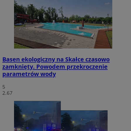
Basen ekologiczny na Skałce czasowo
zamknięty. Powodem przekroczenie
parametrów wody
5
2.67