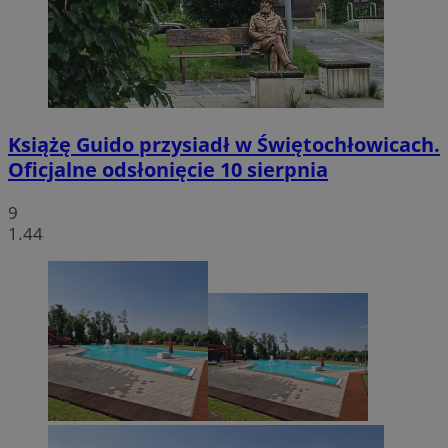
Książę Guido przysiadł w Świętochłowicach.
Oficjalne odsłonięcie 10 sierpnia
9
1.44