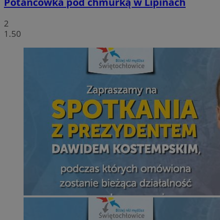
Potańcówka pod chmurką w Lipinach
2
1.50