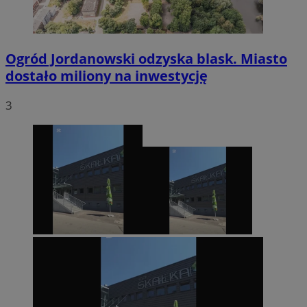
Ogród Jordanowski odzyska blask. Miasto
dostało miliony na inwestycję
3