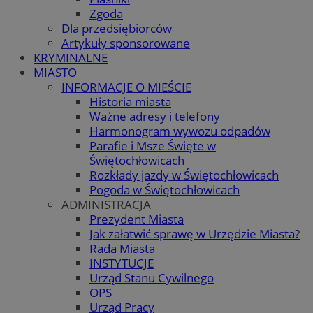
Zgoda
Dla przedsiębiorców
Artykuły sponsorowane
KRYMINALNE
MIASTO
INFORMACJE O MIEŚCIE
Historia miasta
Ważne adresy i telefony
Harmonogram wywozu odpadów
Parafie i Msze Święte w
Świętochłowicach
Rozkłady jazdy w Świętochłowicach
Pogoda w Świętochłowicach
ADMINISTRACJA
Prezydent Miasta
Jak załatwić sprawę w Urzędzie Miasta?
Rada Miasta
INSTYTUCJE
Urząd Stanu Cywilnego
OPS
Urząd Pracy