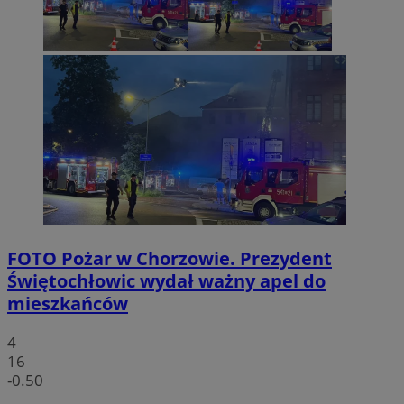
FOTO
Pożar w Chorzowie. Prezydent
Świętochłowic wydał ważny apel do
mieszkańców
4
16
-0.50