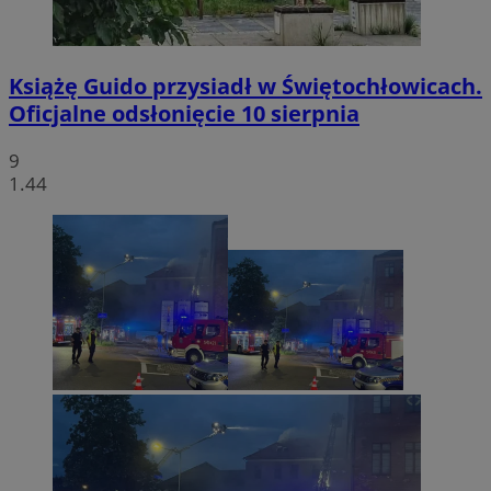
Książę Guido przysiadł w Świętochłowicach.
Oficjalne odsłonięcie 10 sierpnia
9
1.44