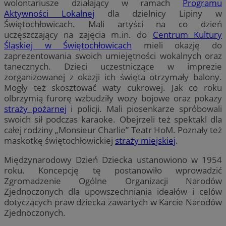
wolontariusze działający w ramach
Programu
Aktywności Lokalnej
dla dzielnicy Lipiny w
Świętochłowicach. Mali artyści na co dzień
uczęszczający na zajęcia m.in. do
Centrum Kultury
Śląskiej w Świętochłowicach
mieli okazję do
zaprezentowania swoich umiejętności wokalnych oraz
tanecznych. Dzieci uczestniczące w imprezie
zorganizowanej z okazji ich święta otrzymały balony.
Mogły też skosztować waty cukrowej. Jak co roku
olbrzymią furorę wzbudziły wozy bojowe oraz pokazy
straży pożarnej
i policji. Mali piosenkarze spróbowali
swoich sił podczas karaoke. Obejrzeli też spektakl dla
całej rodziny „Monsieur Charlie” Teatr HoM. Poznały też
maskotkę świętochłowickiej
straży miejskiej
.
Międzynarodowy Dzień Dziecka ustanowiono w 1954
roku. Koncepcję tę postanowiło wprowadzić
Zgromadzenie Ogólne Organizacji Narodów
Zjednoczonych dla upowszechniania ideałów i celów
dotyczących praw dziecka zawartych w Karcie Narodów
Zjednoczonych.