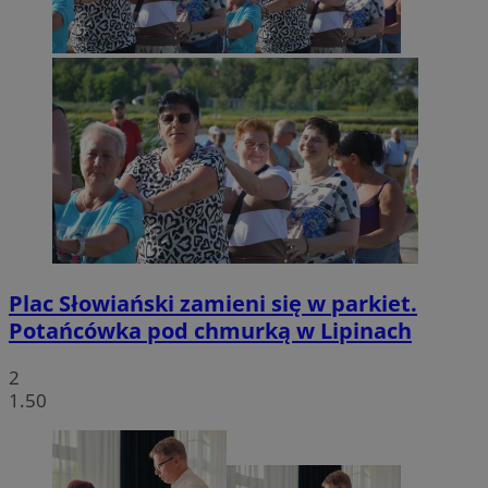
Plac Słowiański zamieni się w parkiet.
Potańcówka pod chmurką w Lipinach
2
1.50