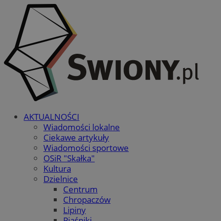
AKTUALNOŚCI
Wiadomości lokalne
Ciekawe artykuły
Wiadomości sportowe
OSiR "Skałka"
Kultura
Dzielnice
Centrum
Chropaczów
Lipiny
Piaśniki