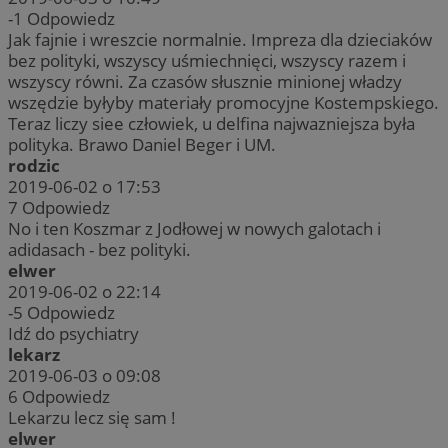
-1
Odpowiedz
Jak fajnie i wreszcie normalnie. Impreza dla dzieciaków
bez polityki, wszyscy uśmiechnięci, wszyscy razem i
wszyscy równi. Za czasów słusznie minionej władzy
wszędzie byłyby materiały promocyjne Kostempskiego.
Teraz liczy siee człowiek, u delfina najwazniejsza była
polityka. Brawo Daniel Beger i UM.
rodzic
2019-06-02 o 17:53
7
Odpowiedz
No i ten Koszmar z Jodłowej w nowych galotach i
adidasach - bez polityki.
elwer
2019-06-02 o 22:14
-5
Odpowiedz
Idź do psychiatry
lekarz
2019-06-03 o 09:08
6
Odpowiedz
Lekarzu lecz się sam !
elwer