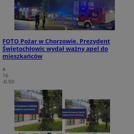
FOTO
Pożar w Chorzowie. Prezydent
Świętochłowic wydał ważny apel do
mieszkańców
4
16
-0.50