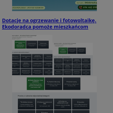
Dotacje na ogrzewanie i fotowoltaikę.
Ekodoradca pomoże mieszkańcom