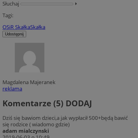
Słuchaj
⏵︎
Tagi:
OSiR Skałka
Skałka
Udostępnij
Magdalena Majeranek
reklama
Komentarze (5)
DODAJ
Dziś się bawiom dzieci,a jak wypłacił 500+będą bawić
się rodzice ( wiadomo gdzie)
adam mialczynski
2019-06-03 o 10:49