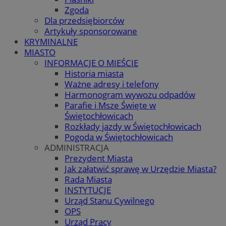
Zgoda
Dla przedsiębiorców
Artykuły sponsorowane
KRYMINALNE
MIASTO
INFORMACJE O MIEŚCIE
Historia miasta
Ważne adresy i telefony
Harmonogram wywozu odpadów
Parafie i Msze Święte w
Świętochłowicach
Rozkłady jazdy w Świętochłowicach
Pogoda w Świętochłowicach
ADMINISTRACJA
Prezydent Miasta
Jak załatwić sprawę w Urzędzie Miasta?
Rada Miasta
INSTYTUCJE
Urząd Stanu Cywilnego
OPS
Urząd Pracy