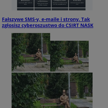
Fałszywe SMS-y, e-maile i strony. Tak
zgłosisz cyberoszustwo do CSIRT NASK