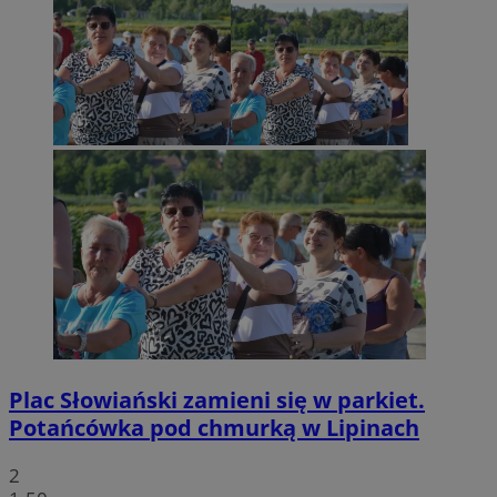
Plac Słowiański zamieni się w parkiet.
Potańcówka pod chmurką w Lipinach
2