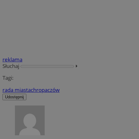
reklama
Słuchaj
⏵︎
Tagi:
rada miasta
chropaczów
Udostępnij