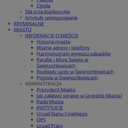
Zgoda
Dla przedsiębiorców
Artykuły sponsorowane
KRYMINALNE
MIASTO
INFORMACJE O MIEŚCIE
Historia miasta
Ważne adresy i telefony
Harmonogram wywozu odpadów
Parafie i Msze Święte w
Świętochłowicach
Rozkłady jazdy w Świętochłowicach
Pogoda w Świętochłowicach
ADMINISTRACJA
Prezydent Miasta
Jak załatwić sprawę w Urzędzie Miasta?
Rada Miasta
INSTYTUCJE
Urząd Stanu Cywilnego
OPS
Urząd Pracy