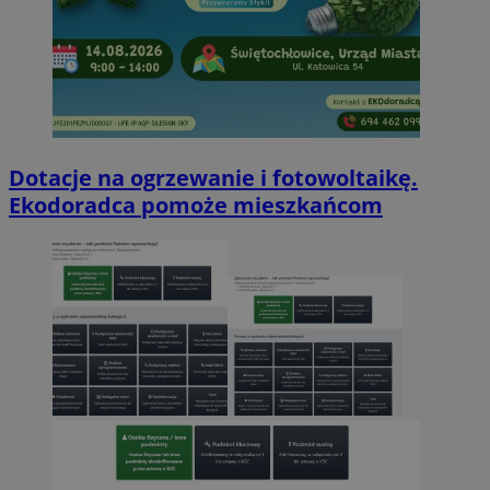
Dotacje na ogrzewanie i fotowoltaikę.
Ekodoradca pomoże mieszkańcom