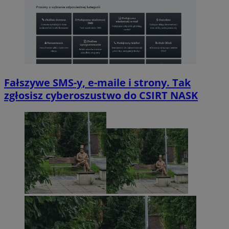
Fałszywe SMS-y, e-maile i strony. Tak
zgłosisz cyberoszustwo do CSIRT NASK