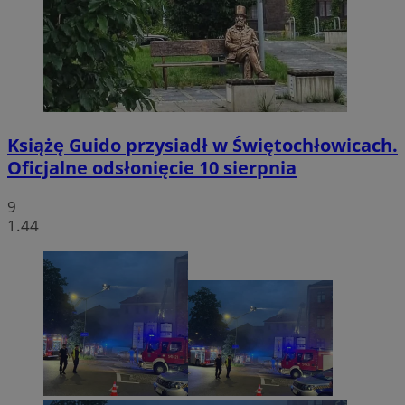
Książę Guido przysiadł w Świętochłowicach.
Oficjalne odsłonięcie 10 sierpnia
9
1.44