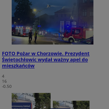
FOTO
Pożar w Chorzowie. Prezydent
Świętochłowic wydał ważny apel do
mieszkańców
4
16
-0.50