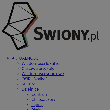
AKTUALNOŚCI
Wiadomości lokalne
Ciekawe artykuły
Wiadomości sportowe
OSiR "Skałka"
Kultura
Dzielnice
Centrum
Chropaczów
Lipiny
Piaśniki