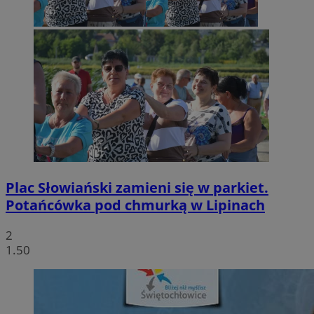
Plac Słowiański zamieni się w parkiet.
Potańcówka pod chmurką w Lipinach
2
1.50