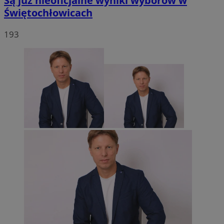
Są już nieoficjalne wyniki wyborów w
Świętochłowicach
193