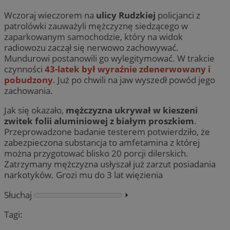
Wczoraj wieczorem na
ulicy Rudzkiej
policjanci z
patrolówki zauważyli mężczyznę siedzącego w
zaparkowanym samochodzie, który na widok
radiowozu zaczął się nerwowo zachowywać.
Mundurowi postanowili go wylegitymować. W trakcie
czynności
43-latek był wyraźnie zdenerwowany i
pobudzony
. Już po chwili na jaw wyszedł powód jego
zachowania.
Jak się okazało,
mężczyzna ukrywał w kieszeni
zwitek folii aluminiowej z białym proszkiem
.
Przeprowadzone badanie testerem potwierdziło, że
zabezpieczona substancja to amfetamina z której
można przygotować blisko 20 porcji dilerskich.
Zatrzymany mężczyzna usłyszał już zarzut posiadania
narkotyków. Grozi mu do 3 lat więzienia
Słuchaj
⏵︎
Tagi: