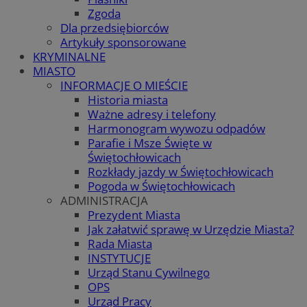
Zgoda
Dla przedsiębiorców
Artykuły sponsorowane
KRYMINALNE
MIASTO
INFORMACJE O MIEŚCIE
Historia miasta
Ważne adresy i telefony
Harmonogram wywozu odpadów
Parafie i Msze Święte w
Świętochłowicach
Rozkłady jazdy w Świętochłowicach
Pogoda w Świętochłowicach
ADMINISTRACJA
Prezydent Miasta
Jak załatwić sprawę w Urzędzie Miasta?
Rada Miasta
INSTYTUCJE
Urząd Stanu Cywilnego
OPS
Urząd Pracy