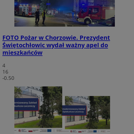
FOTO
Pożar w Chorzowie. Prezydent
Świętochłowic wydał ważny apel do
mieszkańców
4
16
-0.50