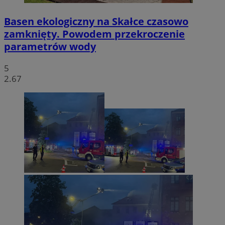
Basen ekologiczny na Skałce czasowo
zamknięty. Powodem przekroczenie
parametrów wody
5
2.67