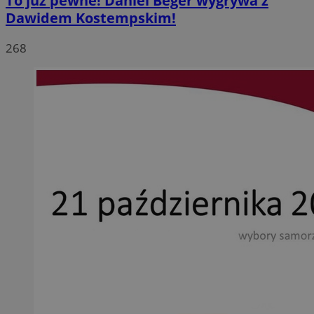
To już pewne! Daniel Beger wygrywa z
Dawidem Kostempskim!
268