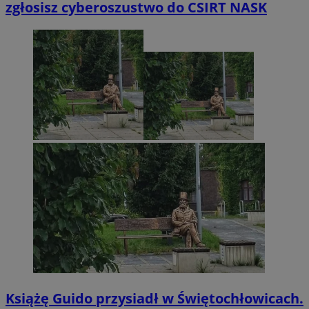
zgłosisz cyberoszustwo do CSIRT NASK
Książę Guido przysiadł w Świętochłowicach.