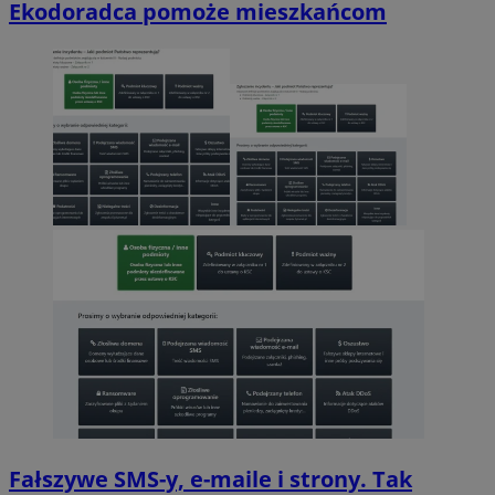
Ekodoradca pomoże mieszkańcom
Fałszywe SMS-y, e-maile i strony. Tak