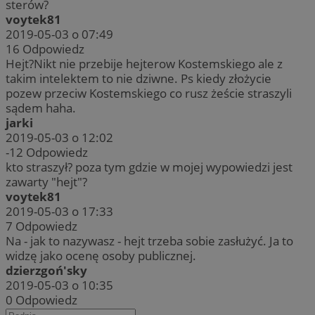
sterów?
voytek81
2019-05-03 o 07:49
16
Odpowiedz
Hejt?Nikt nie przebije hejterow Kostemskiego ale z
takim intelektem to nie dziwne. Ps kiedy złożycie
pozew przeciw Kostemskiego co rusz żeście straszyli
sądem haha.
jarki
2019-05-03 o 12:02
-12
Odpowiedz
kto straszył? poza tym gdzie w mojej wypowiedzi jest
zawarty "hejt"?
voytek81
2019-05-03 o 17:33
7
Odpowiedz
Na - jak to nazywasz - hejt trzeba sobie zasłużyć. Ja to
widzę jako ocenę osoby publicznej.
dzierzgoń'sky
2019-05-03 o 10:35
0
Odpowiedz