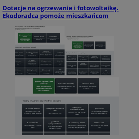
Dotacje na ogrzewanie i fotowoltaikę.
Ekodoradca pomoże mieszkańcom