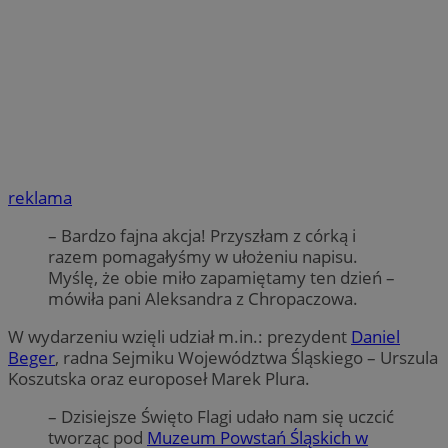
reklama
– Bardzo fajna akcja! Przyszłam z córką i
razem pomagałyśmy w ułożeniu napisu.
Myślę, że obie miło zapamiętamy ten dzień –
mówiła pani Aleksandra z Chropaczowa.
W wydarzeniu wzięli udział m.in.: prezydent
Daniel
Beger
, radna Sejmiku Województwa Śląskiego – Urszula
Koszutska oraz europoseł Marek Plura.
– Dzisiejsze Święto Flagi udało nam się uczcić
tworząc pod
Muzeum Powstań Śląskich w