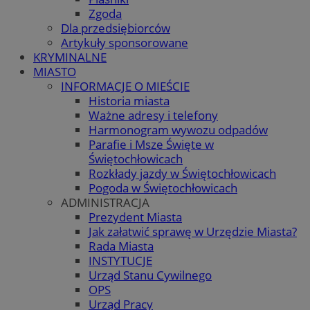
Zgoda
Dla przedsiębiorców
Artykuły sponsorowane
KRYMINALNE
MIASTO
INFORMACJE O MIEŚCIE
Historia miasta
Ważne adresy i telefony
Harmonogram wywozu odpadów
Parafie i Msze Święte w
Świętochłowicach
Rozkłady jazdy w Świętochłowicach
Pogoda w Świętochłowicach
ADMINISTRACJA
Prezydent Miasta
Jak załatwić sprawę w Urzędzie Miasta?
Rada Miasta
INSTYTUCJE
Urząd Stanu Cywilnego
OPS
Urząd Pracy