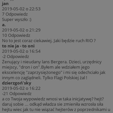
jan
2019-05-02 o 22:53
7
Odpowiedz
Super wyszło :)
a.
2019-05-02 o 21:29
10
Odpowiedz
No to jest coraz ciekawiej. Jaki będzie ruch RIO ?
to nie ja - to oni
2019-05-02 o 16:54
-2
Odpowiedz
Żenujący i nieudany lans Bergera. Dzieci, urzędnicy
miejscy, "dron i on".Byłem ale wdziałem jego
ekscelencję "zaprzysiężonego" i mi się odechciało jak
innym co zaglądneli. Tylko Flagi Polskiej żal !
dzierzgoń'sky
2019-05-02 o 16:22
-21
Odpowiedz
a co Twoja wypowiedz wnosi w taka inicjatywę? hejt?
daruj sobie ... odkąd władza sie zmieniła wzrosła siła
hejtu wiec jak tu nie wiązać hejterów z poprzednikami u