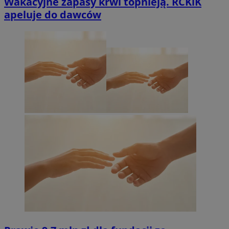
Wakacyjne zapasy krwi topnieją. RCKiK
apeluje do dawców