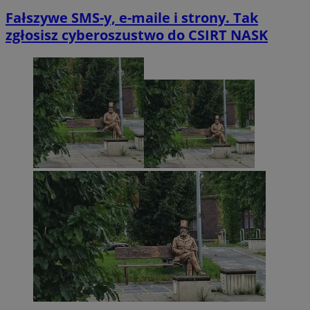
Fałszywe SMS-y, e-maile i strony. Tak
zgłosisz cyberoszustwo do CSIRT NASK