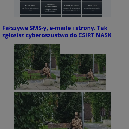
Fałszywe SMS-y, e-maile i strony. Tak
zgłosisz cyberoszustwo do CSIRT NASK