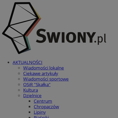
AKTUALNOŚCI
Wiadomości lokalne
Ciekawe artykuły
Wiadomości sportowe
OSiR "Skałka"
Kultura
Dzielnice
Centrum
Chropaczów
Lipiny
Piaśniki