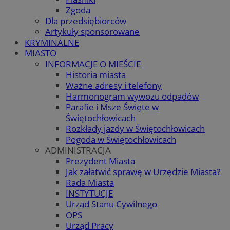
Zgoda
Dla przedsiębiorców
Artykuły sponsorowane
KRYMINALNE
MIASTO
INFORMACJE O MIEŚCIE
Historia miasta
Ważne adresy i telefony
Harmonogram wywozu odpadów
Parafie i Msze Święte w
Świętochłowicach
Rozkłady jazdy w Świętochłowicach
Pogoda w Świętochłowicach
ADMINISTRACJA
Prezydent Miasta
Jak załatwić sprawę w Urzędzie Miasta?
Rada Miasta
INSTYTUCJE
Urząd Stanu Cywilnego
OPS
Urząd Pracy