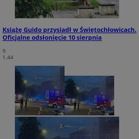
Książę Guido przysiadł w Świętochłowicach.
Oficjalne odsłonięcie 10 sierpnia
9
1.44