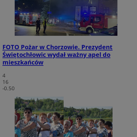
FOTO
Pożar w Chorzowie. Prezydent
Świętochłowic wydał ważny apel do
mieszkańców
4
16
-0.50