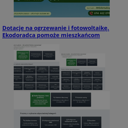
Dotacje na ogrzewanie i fotowoltaikę.
Ekodoradca pomoże mieszkańcom