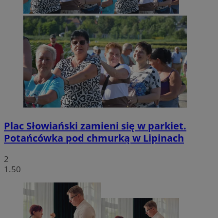
Plac Słowiański zamieni się w parkiet.
Potańcówka pod chmurką w Lipinach
2
1.50