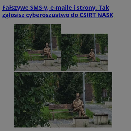
Fałszywe SMS-y, e-maile i strony. Tak
zgłosisz cyberoszustwo do CSIRT NASK