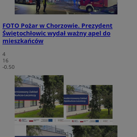
FOTO
Pożar w Chorzowie. Prezydent
Świętochłowic wydał ważny apel do
mieszkańców
4
16
-0.50