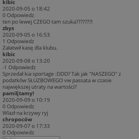
kibic
2020-09-05 o 18:42
0
Odpowiedz
ten po lewej CZEGO tam szuka???????!
zbys
2020-09-05 o 16:53
1
Odpowiedz
Załatwił kasę dla klubu.
kibic
2020-09-08 o 13:20
-1
Odpowiedz
Sprzedał kia sportage :DDD? Tak jak "NASZEGO" z
podatków SŁUZBOWEGO vw passata w czasie
największej utraty na wartości?
pamiĘtamy!
2020-09-09 o 10:19
0
Odpowiedz
Wlazł na krzywy ryj
chropoców
2020-09-07 o 17:33
0
Odpowiedz