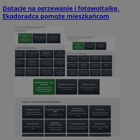
Dotacje na ogrzewanie i fotowoltaikę.
Ekodoradca pomoże mieszkańcom