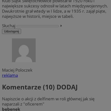
Klub Śląsk Świętochłowice powstał w 1920 roku i
największe sukcesy odnosił w latach międzywojennych.
Dwukrotnie grał wtedy w I lidze, a w 1935 r. zajął piąte,
najwyższe w historii, miejsce w tabeli.
Słuchaj
⏵︎
Udostępnij
Maciej Poloczek
reklama
Komentarze (10)
DODAJ
Napiszcie o akcji z delfinem w roli głównej jak się
naparzali z "oficerem"
bębenek