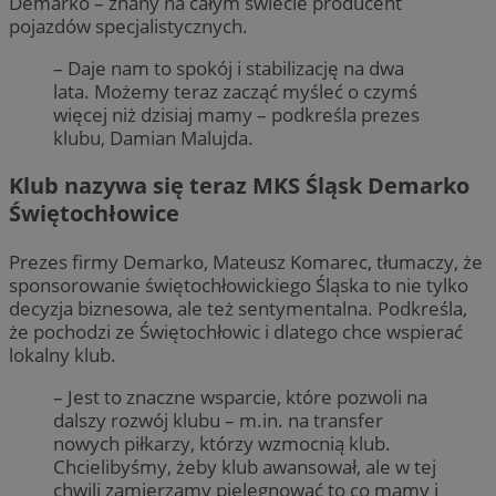
Demarko – znany na całym świecie producent
pojazdów specjalistycznych.
– Daje nam to spokój i stabilizację na dwa
lata. Możemy teraz zacząć myśleć o czymś
więcej niż dzisiaj mamy – podkreśla prezes
klubu, Damian Malujda.
Klub nazywa się teraz MKS Śląsk Demarko
Świętochłowice
Prezes firmy Demarko, Mateusz Komarec, tłumaczy, że
sponsorowanie świętochłowickiego Śląska to nie tylko
decyzja biznesowa, ale też sentymentalna. Podkreśla,
że pochodzi ze Świętochłowic i dlatego chce wspierać
lokalny klub.
– Jest to znaczne wsparcie, które pozwoli na
dalszy rozwój klubu – m.in. na transfer
nowych piłkarzy, którzy wzmocnią klub.
Chcielibyśmy, żeby klub awansował, ale w tej
chwili zamierzamy pielęgnować to co mamy i