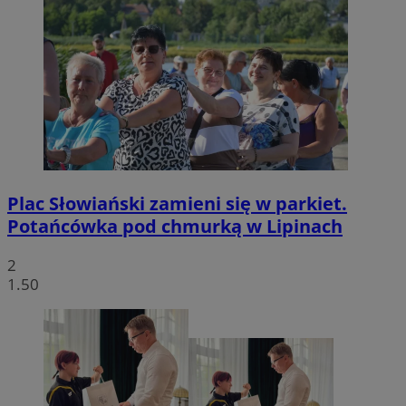
Plac Słowiański zamieni się w parkiet.
Potańcówka pod chmurką w Lipinach
2
1.50