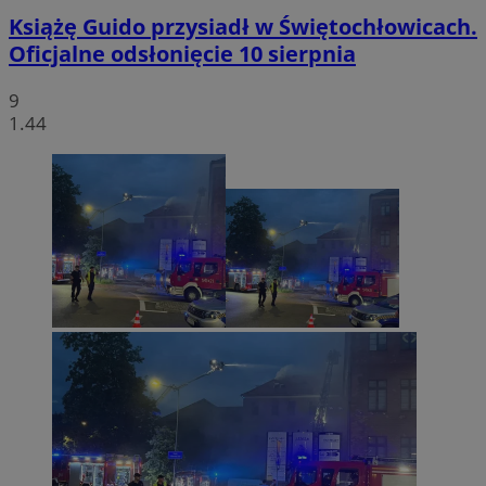
Książę Guido przysiadł w Świętochłowicach.
Oficjalne odsłonięcie 10 sierpnia
9
1.44