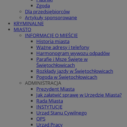
Zgoda
Dla przedsiębiorców
Artykuły sponsorowane
KRYMINALNE
MIASTO
INFORMACJE O MIEŚCIE
Historia miasta
Ważne adresy i telefony
Harmonogram wywozu odpadów
Parafie i Msze Święte w
Świętochłowicach
Rozkłady jazdy w Świętochłowicach
Pogoda w Świętochłowicach
ADMINISTRACJA
Prezydent Miasta
Jak załatwić sprawę w Urzędzie Miasta?
Rada Miasta
INSTYTUCJE
Urząd Stanu Cywilnego
OPS
Urząd Pracy