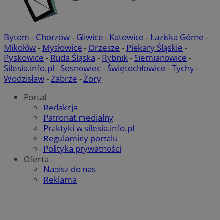
Bytom
-
Chorzów
-
Gliwice
-
Katowice
-
Łaziska Górne
-
Mikołów
-
Mysłowice
-
Orzesze
-
Piekary Śląskie
-
Pyskowice
-
Ruda Śląska
-
Rybnik
-
Siemianowice
-
Silesia.info.pl
-
Sosnowiec
-
Świętochłowice
-
Tychy
-
Wodzisław
-
Zabrze
-
Żory
Portal
Redakcja
Patronat medialny
Praktyki w silesia.info.pl
Regulaminy portalu
Polityka prywatności
Oferta
Napisz do nas
Reklama