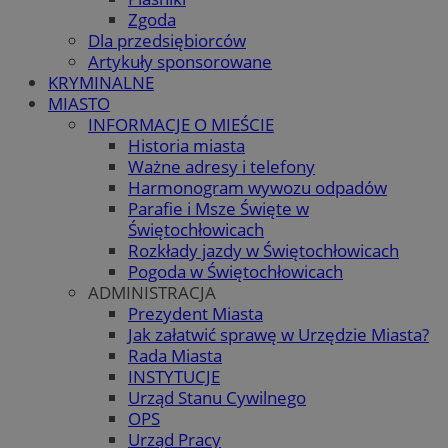
Zgoda
Dla przedsiębiorców
Artykuły sponsorowane
KRYMINALNE
MIASTO
INFORMACJE O MIEŚCIE
Historia miasta
Ważne adresy i telefony
Harmonogram wywozu odpadów
Parafie i Msze Święte w
Świętochłowicach
Rozkłady jazdy w Świętochłowicach
Pogoda w Świętochłowicach
ADMINISTRACJA
Prezydent Miasta
Jak załatwić sprawę w Urzędzie Miasta?
Rada Miasta
INSTYTUCJE
Urząd Stanu Cywilnego
OPS
Urząd Pracy