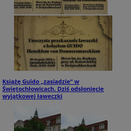
Książę Guido „zasiądzie” w
Świętochłowicach. Dziś odsłonięcie
wyjątkowej ławeczki