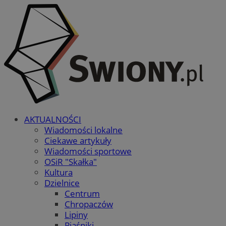
AKTUALNOŚCI
Wiadomości lokalne
Ciekawe artykuły
Wiadomości sportowe
OSiR "Skałka"
Kultura
Dzielnice
Centrum
Chropaczów
Lipiny
Piaśniki