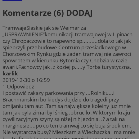
Komentarze (6)
DODAJ
TramwajeSlaskie jak sie Weimar za
„USPRAWNIENIE“komunikacji tramwajowej w Lipinach
czy Chropaczowie to napewno sp..........dola to tak jak
spieprzyli przebudowe Centrum przesiadkowego w
Chorzowskim Rynku gdzie zaden tramwaj nie zawroci
spowrotem w kierunku Bytomia czy Chebzia w razie
awarii.Fachowcy jak .z koziej p.....y Torba turystyczna.
karlik
2019-12-30 o 16:59
1
Odpowiedz
I postawić zakazy parkowania przy ...Rolniku...i
Brachmanskim bo kiedys dojdzie do tragedi przy
omijaniu tam aut .Tam są największe koleiny juz mnie
tam jak byla zima ibyl śnieg .obrucilo .W ktorym kraju
cywilizacyjnym szyny są niżej niż jezdnia. .? a tak na
marginesie....po co ten tramwaj co się buja środkiem.
Nie wystarcza busy? Mieszkam a Wiechaczka i ma mnie
h....trafic jak ta bana telepie .wypird szyny poszerzyć