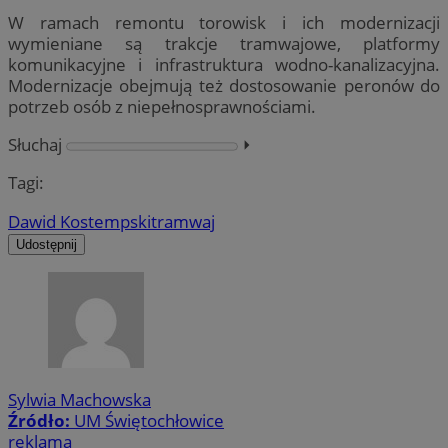
W ramach remontu torowisk i ich modernizacji
wymieniane są trakcje tramwajowe, platformy
komunikacyjne i infrastruktura wodno-kanalizacyjna.
Modernizacje obejmują też dostosowanie peronów do
potrzeb osób z niepełnosprawnościami.
Słuchaj
⏵︎
Tagi:
Dawid Kostempski
tramwaj
Udostępnij
Sylwia Machowska
Źródło:
UM Świętochłowice
reklama