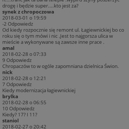
drogę i będzie super....kto jest za?
synek z chropoczowa
2018-03-01 o 19:59
-2
Odpowiedz
Od kiedy rozpocznie się remont ul. Łagiewnickiej bo co
roku się o tym mówi i nic .Jest to najgorsza ulica w
mieście a wykonywane są zawsze inne prace .
amal
2018-02-28 o 07:33
9
Odpowiedz
Chropaczów to w ogóle zapomniana dzielnica Świon.
nick
2018-02-28 o 12:21
7
Odpowiedz
Kiedy modernizacja łagiewnickiej
brylka
2018-02-28 o 06:55
10
Odpowiedz
Kiedy? 17? I 11?
staniol
2018-02-27 o 20:42