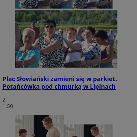
Plac Słowiański zamieni się w parkiet.
Potańcówka pod chmurką w Lipinach
2
1.50