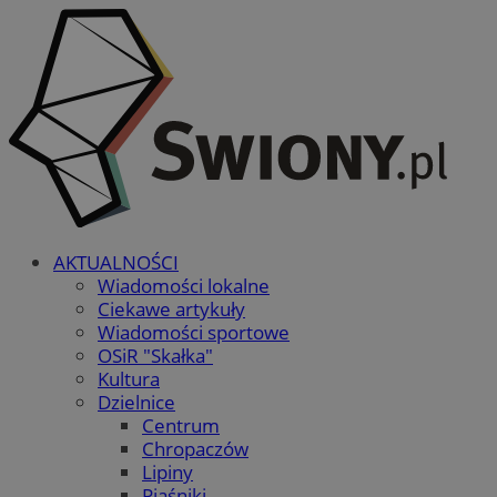
AKTUALNOŚCI
Wiadomości lokalne
Ciekawe artykuły
Wiadomości sportowe
OSiR "Skałka"
Kultura
Dzielnice
Centrum
Chropaczów
Lipiny
Piaśniki