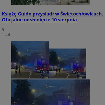
Książę Guido przysiadł w Świętochłowicach.
Oficjalne odsłonięcie 10 sierpnia
9
1.44