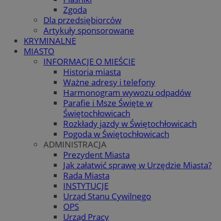
Zgoda
Dla przedsiębiorców
Artykuły sponsorowane
KRYMINALNE
MIASTO
INFORMACJE O MIEŚCIE
Historia miasta
Ważne adresy i telefony
Harmonogram wywozu odpadów
Parafie i Msze Święte w
Świętochłowicach
Rozkłady jazdy w Świętochłowicach
Pogoda w Świętochłowicach
ADMINISTRACJA
Prezydent Miasta
Jak załatwić sprawę w Urzędzie Miasta?
Rada Miasta
INSTYTUCJE
Urząd Stanu Cywilnego
OPS
Urząd Pracy