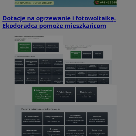
Dotacje na ogrzewanie i fotowoltaikę.
Ekodoradca pomoże mieszkańcom