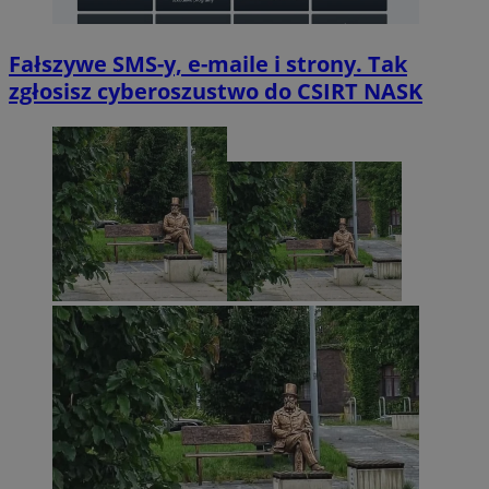
Fałszywe SMS-y, e-maile i strony. Tak
zgłosisz cyberoszustwo do CSIRT NASK