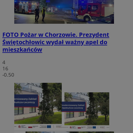
FOTO
Pożar w Chorzowie. Prezydent
Świętochłowic wydał ważny apel do
mieszkańców
4
16
-0.50