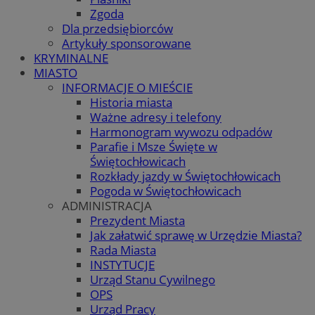
Zgoda
Dla przedsiębiorców
Artykuły sponsorowane
KRYMINALNE
MIASTO
INFORMACJE O MIEŚCIE
Historia miasta
Ważne adresy i telefony
Harmonogram wywozu odpadów
Parafie i Msze Święte w
Świętochłowicach
Rozkłady jazdy w Świętochłowicach
Pogoda w Świętochłowicach
ADMINISTRACJA
Prezydent Miasta
Jak załatwić sprawę w Urzędzie Miasta?
Rada Miasta
INSTYTUCJE
Urząd Stanu Cywilnego
OPS
Urząd Pracy