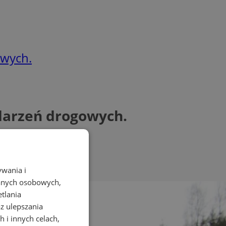
owych.
zdarzeń drogowych.
ywania i
danych osobowych,
etlania
az ulepszania
 i innych celach,