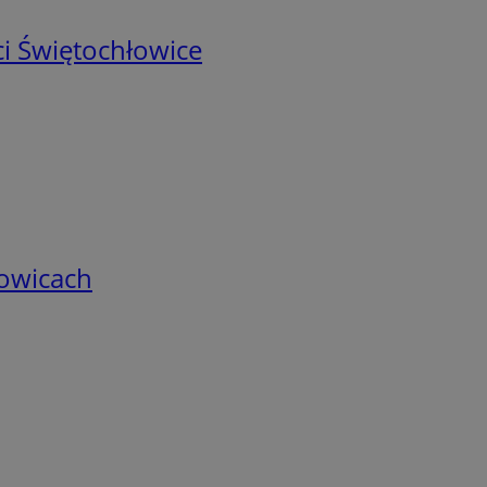
i Świętochłowice
łowicach