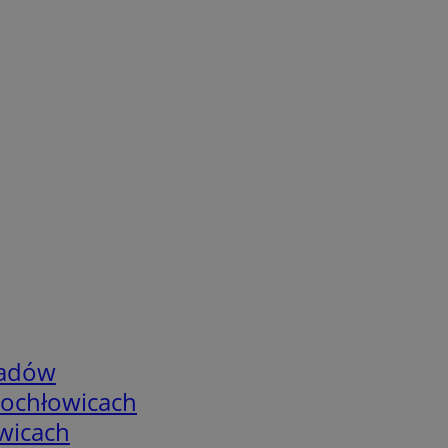
adów
tochłowicach
wicach