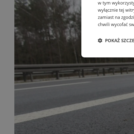
w tym wykorzysty
wyłącznie tej wi
zamiast na zgodz
chwili wycofać s
POKAŻ SZCZ
Niezbędne
Ni
Niezbędne pliki cook
zarządzanie kontem. 
Nazwa