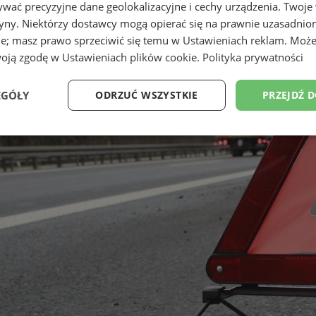
wać precyzyjne dane geolokalizacyjne i cechy urządzenia. Twoje
tryny. Niektórzy dostawcy mogą opierać się na prawnie uzasadnio
ie; masz prawo sprzeciwić się temu w
Ustawieniach reklam
. Może
woją zgodę w
Ustawieniach plików cookie
.
Polityka prywatności
EGÓŁY
ODRZUĆ WSZYSTKIE
PRZEJDŹ 
Wydajność
Targetowanie
Funkcjonalność
Ni
ezbędne
Wydajność
Targetowanie
Funkcjonalność
Niesklasyfikow
ie umożliwiają korzystanie z podstawowych funkcji strony internetowej, takich jak log
Bez niezbędnych plików cookie nie można prawidłowo korzystać ze strony internetowe
Provider
/
Okres
Opis
Domena
przechowywania