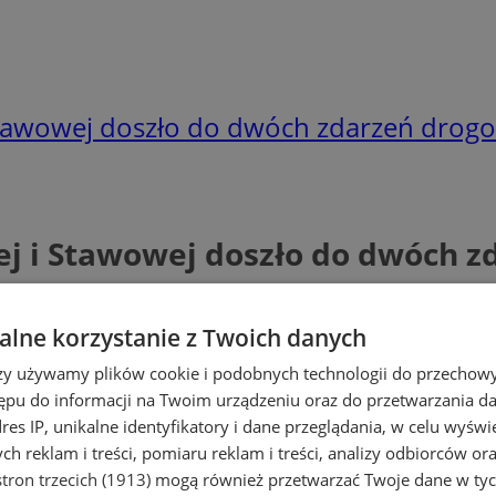
 Stawowej doszło do dwóch zdarzeń drog
ej i Stawowej doszło do dwóch 
lne korzystanie z Twoich danych
rzy używamy plików cookie i podobnych technologii do przechow
ępu do informacji na Twoim urządzeniu oraz do przetwarzania 
dres IP, unikalne identyfikatory i dane przeglądania, w celu wyświ
h reklam i treści, pomiaru reklam i treści, analizy odbiorców or
tron trzecich (1913)
mogą również przetwarzać Twoje dane w tych