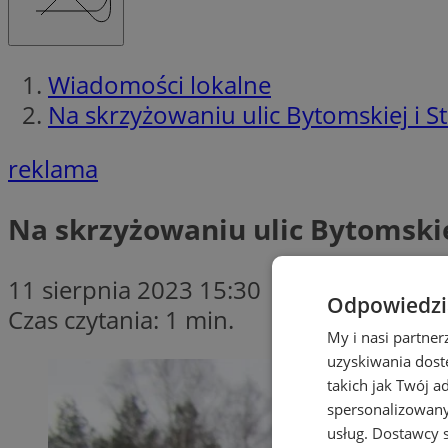
Wiadomości lokalne
Na skrzyżowaniu ulic Bytomskiej i
reklama
Na skrzyżowaniu ulic Bytomski
11 sierpnia 2023 15:30
Odpowiedzia
Czas czytania: 1 min.
My i nasi partne
uzyskiwania dost
takich jak Twój a
spersonalizowanyc
usług.
Dostawcy s