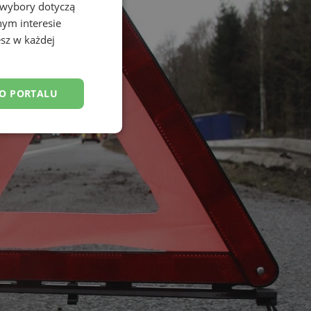
 wybory dotyczą
nym interesie
sz w każdej
DO PORTALU
esklasyfikowane
ane
owanie użytkownika i
j.