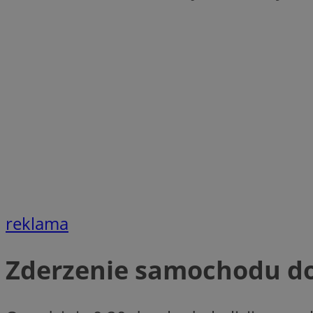
openstat_1gz8lx8d
_ga_DEDM2KCVWQ
_ga
VISITOR_INFO1_LIV
_clsk
ustat_6nfvwhmzau
_clsk
reklama
MUID
FCCDCF
Zderzenie samochodu d
__eoi