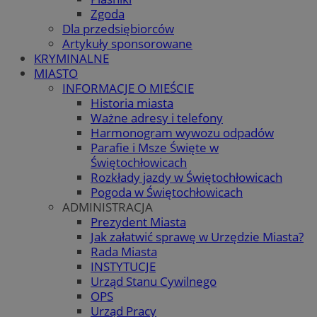
Zgoda
Dla przedsiębiorców
Artykuły sponsorowane
KRYMINALNE
MIASTO
INFORMACJE O MIEŚCIE
Historia miasta
Ważne adresy i telefony
Harmonogram wywozu odpadów
Parafie i Msze Święte w
Świętochłowicach
Rozkłady jazdy w Świętochłowicach
Pogoda w Świętochłowicach
ADMINISTRACJA
Prezydent Miasta
Jak załatwić sprawę w Urzędzie Miasta?
Rada Miasta
INSTYTUCJE
Urząd Stanu Cywilnego
OPS
Urząd Pracy