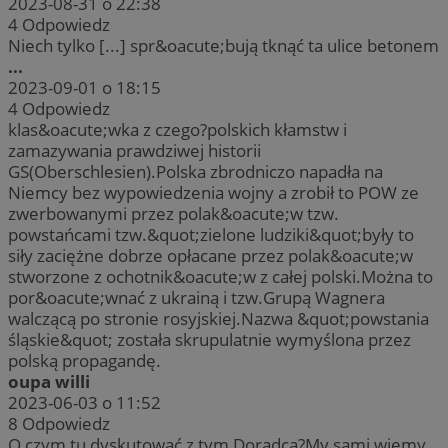
2023-08-31 o 22:38
4
Odpowiedz
Niech tylko [...] spr&oacute;bują tknąć ta ulice betonem
...
2023-09-01 o 18:15
4
Odpowiedz
klas&oacute;wka z czego?polskich kłamstw i
zamazywania prawdziwej historii
GS(Oberschlesien).Polska zbrodniczo napadła na
Niemcy bez wypowiedzenia wojny a zrobił to POW ze
zwerbowanymi przez polak&oacute;w tzw.
powstańcami tzw.&quot;zielone ludziki&quot;były to
siły zaciężne dobrze opłacane przez polak&oacute;w
stworzone z ochotnik&oacute;w z całej polski.Można to
por&oacute;wnać z ukrainą i tzw.Grupą Wagnera
walczącą po stronie rosyjskiej.Nazwa &quot;powstania
śląskie&quot; została skrupulatnie wymyślona przez
polską propagandę.
oupa willi
2023-06-03 o 11:52
8
Odpowiedz
O czym tu dyskutować z tym Doradcą?My sami wiemy