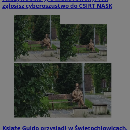
zgłosisz cyberoszustwo do CSIRT NASK
Książę Guido przysiadł w Świętochłowicach.