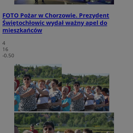
FOTO
Pożar w Chorzowie. Prezydent
Świętochłowic wydał ważny apel do
mieszkańców
4
16
-0.50