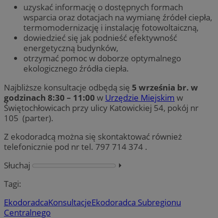
uzyskać informację o dostępnych formach
wsparcia oraz dotacjach na wymianę źródeł ciepła,
termomodernizację i instalację fotowoltaiczną,
dowiedzieć się jak podnieść efektywność
energetyczną budynków,
otrzymać pomoc w doborze optymalnego
ekologicznego źródła ciepła.
Najbliższe konsultacje odbędą się
5 września br. w
godzinach 8:30 – 11:00
w
Urzędzie Miejskim
w
Świętochłowicach przy ulicy Katowickiej 54, pokój nr
105 (parter).
Z ekodoradcą można się skontaktować również
telefonicznie pod nr tel. 797 714 374 .
Słuchaj
⏵︎
Tagi:
Ekodoradca
Konsultacje
Ekodoradca Subregionu
Centralnego