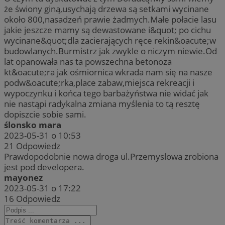
że świony giną,usychają drzewa są setkami wycinane
około 800,nasadzeń prawie żadmych.Małe połacie lasu
jakie jeszcze mamy są dewastowane i&quot; po cichu
wycinane&quot;dla zacierających ręce rekin&oacute;w
budowlanych.Burmistrz jak zwykle o niczym niewie.Od
lat opanowała nas ta powszechna betonoza
kt&oacute;ra jak ośmiornica wkrada nam się na nasze
podw&oacute;rka,place zabaw,miejsca rekreacji i
wypoczynku i końca tego barbażyństwa nie widać jak
nie nastąpi radykalna zmiana myślenia to tą resztę
dopiszcie sobie sami.
ślonsko mara
2023-05-31 o 10:53
21
Odpowiedz
Prawdopodobnie nowa droga ul.Przemyslowa zrobiona
jest pod developera.
mayonez
2023-05-31 o 17:22
16
Odpowiedz