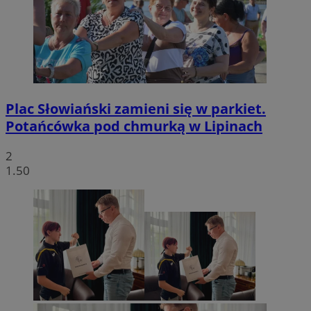
Plac Słowiański zamieni się w parkiet.
Potańcówka pod chmurką w Lipinach
2
1.50