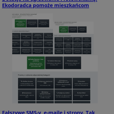
Ekodoradca pomoże mieszkańcom
Fałszywe SMS-y, e-maile i strony. Tak