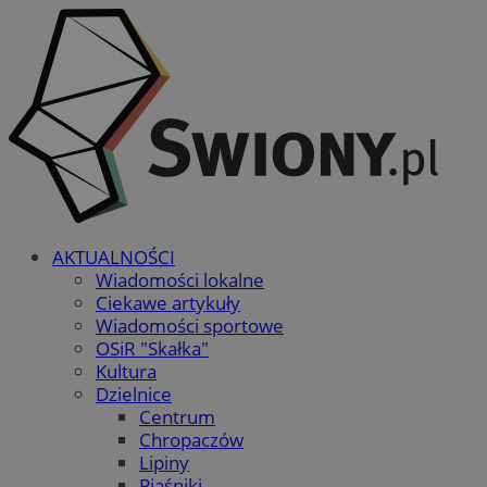
AKTUALNOŚCI
Wiadomości lokalne
Ciekawe artykuły
Wiadomości sportowe
OSiR "Skałka"
Kultura
Dzielnice
Centrum
Chropaczów
Lipiny
Piaśniki