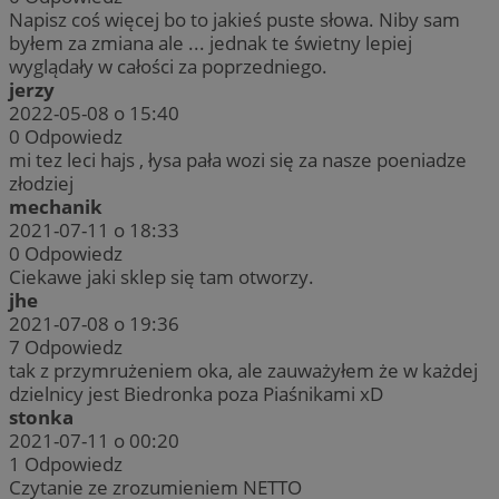
Napisz coś więcej bo to jakieś puste słowa. Niby sam
byłem za zmiana ale ... jednak te świetny lepiej
wyglądały w całości za poprzedniego.
jerzy
2022-05-08 o 15:40
0
Odpowiedz
mi tez leci hajs , łysa pała wozi się za nasze poeniadze
złodziej
mechanik
2021-07-11 o 18:33
0
Odpowiedz
Ciekawe jaki sklep się tam otworzy.
jhe
2021-07-08 o 19:36
7
Odpowiedz
tak z przymrużeniem oka, ale zauważyłem że w każdej
dzielnicy jest Biedronka poza Piaśnikami xD
stonka
2021-07-11 o 00:20
1
Odpowiedz
Czytanie ze zrozumieniem NETTO