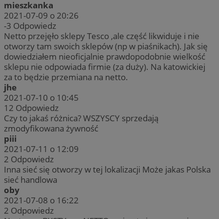
mieszkanka
2021-07-09 o 20:26
-3
Odpowiedz
Netto przejęło sklepy Tesco ,ale część likwiduje i nie
otworzy tam swoich sklepów (np w piaśnikach). Jak się
dowiedziałem nieoficjalnie prawdopodobnie wielkość
sklepu nie odpowiada firmie (za duży). Na katowickiej
za to będzie przemiana na netto.
jhe
2021-07-10 o 10:45
12
Odpowiedz
Czy to jakaś różnica? WSZYSCY sprzedają
zmodyfikowana żywność
piii
2021-07-11 o 12:09
2
Odpowiedz
Inna sieć się otworzy w tej lokalizacji Może jakas Polska
sieć handlowa
oby
2021-07-08 o 16:22
2
Odpowiedz