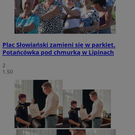
Plac Słowiański zamieni się w parkiet.
Potańcówka pod chmurką w Lipinach
2
1.50