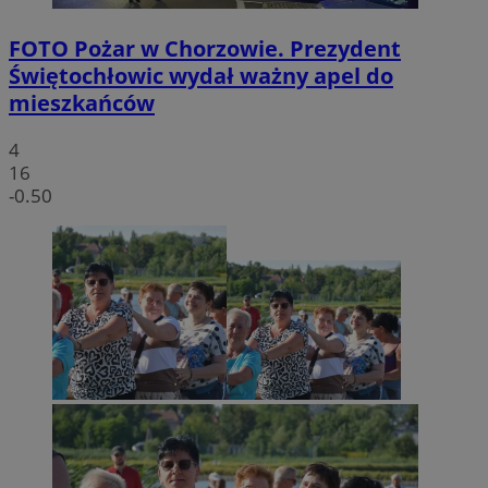
FOTO
Pożar w Chorzowie. Prezydent
Świętochłowic wydał ważny apel do
mieszkańców
4
16
-0.50