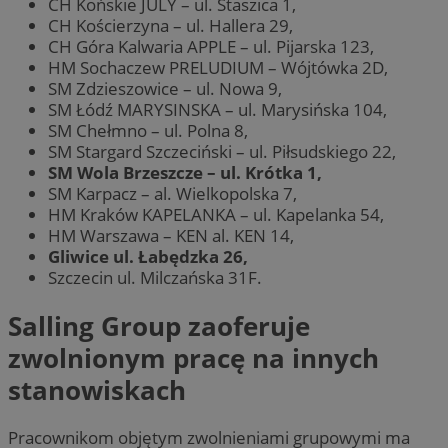
CH Końskie JULY – ul. Staszica 1,
CH Kościerzyna – ul. Hallera 29,
CH Góra Kalwaria APPLE – ul. Pijarska 123,
HM Sochaczew PRELUDIUM – Wójtówka 2D,
SM Zdzieszowice – ul. Nowa 9,
SM Łódź MARYSINSKA – ul. Marysińska 104,
SM Chełmno – ul. Polna 8,
SM Stargard Szczeciński – ul. Piłsudskiego 22,
SM Wola Brzeszcze – ul. Krótka 1,
SM Karpacz – al. Wielkopolska 7,
HM Kraków KAPELANKA – ul. Kapelanka 54,
HM Warszawa – KEN al. KEN 14,
Gliwice ul. Łabędzka 26,
Szczecin ul. Milczańska 31F.
Salling Group zaoferuje
zwolnionym pracę na innych
stanowiskach
Pracownikom objętym zwolnieniami grupowymi ma