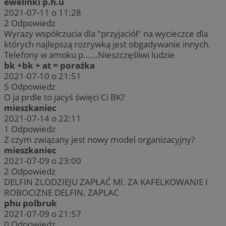
ewelinki p.h.u
2021-07-11 o 11:28
2
Odpowiedz
Wyrazy współczucia dla "przyjaciół" na wycieczce dla
których najlepszą rozrywką jest obgadywanie innych.
Telefony w amoku p....,.Nieszczęśliwi ludzie
bk +bk + at = porażka
2021-07-10 o 21:51
5
Odpowiedz
O ja prdle to jacyś święci Ci BK?
mieszkaniec
2021-07-14 o 22:11
1
Odpowiedz
Z czym związany jest nowy model organizacyjny?
mieszkaniec
2021-07-09 o 23:00
2
Odpowiedz
DELFIN ZLODZIEJU ZAPŁAĆ MI. ZA KAFELKOWANIE I
ROBOCIZNE DELFIN. ZAPLAC
phu polbruk
2021-07-09 o 21:57
0
Odpowiedz