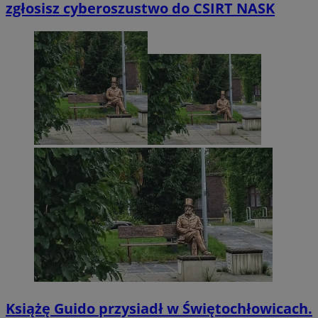
zgłosisz cyberoszustwo do CSIRT NASK
Książę Guido przysiadł w Świętochłowicach.