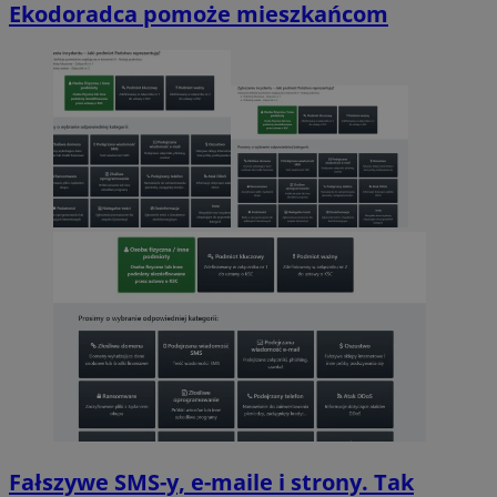
Ekodoradca pomoże mieszkańcom
Fałszywe SMS-y, e-maile i strony. Tak