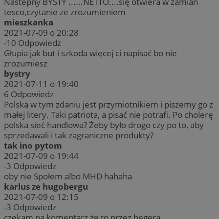
Nastepny BYSTY ......NETTO....się otwiera w zamian
tesco,czytanie ze zrozumieniem
mieszkanka
2021-07-09 o 20:28
-10
Odpowiedz
Głupia jak but i szkoda więcej ci napisać bo nie
zrozumiesz
bystry
2021-07-11 o 19:40
6
Odpowiedz
Polska w tym zdaniu jest przymiotnikiem i piszemy go z
małej litery. Taki patriota, a pisać nie potrafi. Po cholerę
polska sieć handlowa? Żeby było drogo czy po to, aby
sprzedawali i tak zagraniczne produkty?
tak ino pytom
2021-07-09 o 19:44
-3
Odpowiedz
oby nie Społem albo MHD hahaha
karlus ze hugobergu
2021-07-09 o 12:15
-3
Odpowiedz
czekam na komentarz że to przez begera