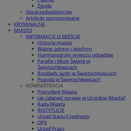
Zgoda
Dla przedsiębiorców
Artykuły sponsorowane
KRYMINALNE
MIASTO
INFORMACJE O MIEŚCIE
Historia miasta
Ważne adresy i telefony
Harmonogram wywozu odpadów
Parafie i Msze Święte w
Świętochłowicach
Rozkłady jazdy w Świętochłowicach
Pogoda w Świętochłowicach
ADMINISTRACJA
Prezydent Miasta
Jak załatwić sprawę w Urzędzie Miasta?
Rada Miasta
INSTYTUCJE
Urząd Stanu Cywilnego
OPS
Urząd Pracy