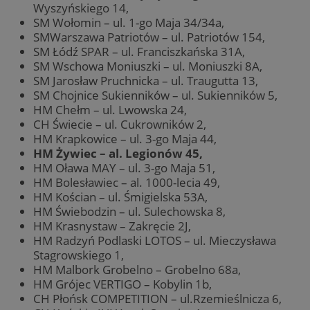
Wyszyńskiego 14,
SM Wołomin – ul. 1-go Maja 34/34a,
SMWarszawa Patriotów – ul. Patriotów 154,
SM Łódź SPAR – ul. Franciszkańska 31A,
SM Wschowa Moniuszki – ul. Moniuszki 8A,
SM Jarosław Pruchnicka – ul. Traugutta 13,
SM Chojnice Sukienników – ul. Sukienników 5,
HM Chełm – ul. Lwowska 24,
CH Świecie – ul. Cukrowników 2,
HM Krapkowice – ul. 3-go Maja 44,
HM Żywiec – al. Legionów 45,
HM Oława MAY – ul. 3-go Maja 51,
HM Bolesławiec – al. 1000-lecia 49,
HM Kościan – ul. Śmigielska 53A,
HM Świebodzin – ul. Sulechowska 8,
HM Krasnystaw – Zakręcie 2J,
HM Radzyń Podlaski LOTOS – ul. Mieczysława
Stagrowskiego 1,
HM Malbork Grobelno – Grobelno 68a,
HM Grójec VERTIGO – Kobylin 1b,
CH Płońsk COMPETITION – ul.Rzemieślnicza 6,