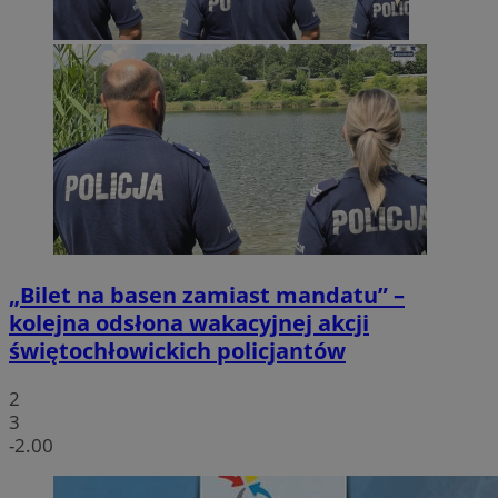
„Bilet na basen zamiast mandatu” –
kolejna odsłona wakacyjnej akcji
świętochłowickich policjantów
2
3
-2.00