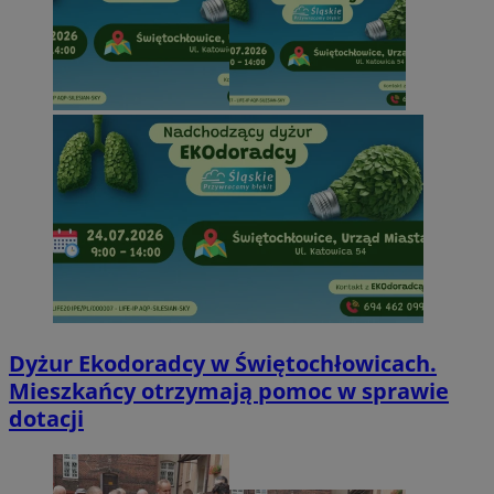
Dyżur Ekodoradcy w Świętochłowicach.
Mieszkańcy otrzymają pomoc w sprawie
dotacji