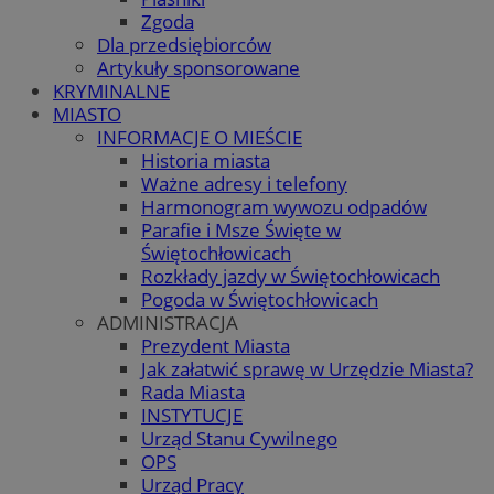
Zgoda
Dla przedsiębiorców
Artykuły sponsorowane
KRYMINALNE
MIASTO
INFORMACJE O MIEŚCIE
Historia miasta
Ważne adresy i telefony
Harmonogram wywozu odpadów
Parafie i Msze Święte w
Świętochłowicach
Rozkłady jazdy w Świętochłowicach
Pogoda w Świętochłowicach
ADMINISTRACJA
Prezydent Miasta
Jak załatwić sprawę w Urzędzie Miasta?
Rada Miasta
INSTYTUCJE
Urząd Stanu Cywilnego
OPS
Urząd Pracy