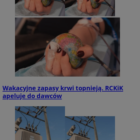
Wakacyjne zapasy krwi topnieją. RCKiK
apeluje do dawców