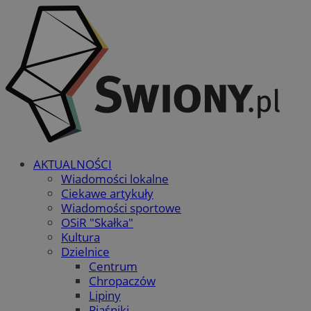
AKTUALNOŚCI
Wiadomości lokalne
Ciekawe artykuły
Wiadomości sportowe
OSiR "Skałka"
Kultura
Dzielnice
Centrum
Chropaczów
Lipiny
Piaśniki