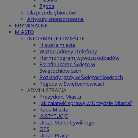
Zgoda
Dla przedsiębiorców
Artykuły sponsorowane
KRYMINALNE
MIASTO
INFORMACJE O MIEŚCIE
Historia miasta
Ważne adresy i telefony
Harmonogram wywozu odpadów
Parafie i Msze Święte w
Świętochłowicach
Rozkłady jazdy w Świętochłowicach
Pogoda w Świętochłowicach
ADMINISTRACJA
Prezydent Miasta
Jak załatwić sprawę w Urzędzie Miasta?
Rada Miasta
INSTYTUCJE
Urząd Stanu Cywilnego
OPS
Urząd Pracy