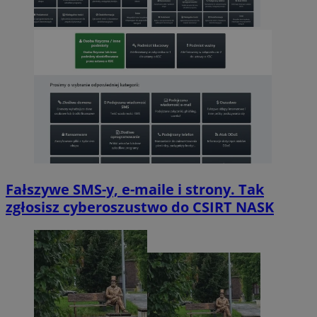
Fałszywe SMS-y, e-maile i strony. Tak
zgłosisz cyberoszustwo do CSIRT NASK