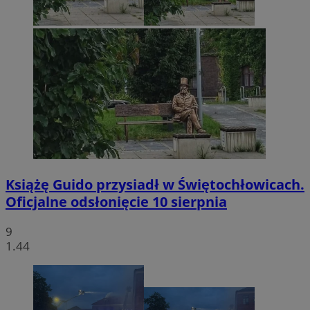
Książę Guido przysiadł w Świętochłowicach.
Oficjalne odsłonięcie 10 sierpnia
9
1.44