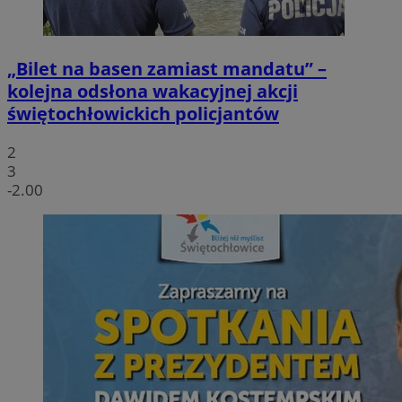
„Bilet na basen zamiast mandatu” –
kolejna odsłona wakacyjnej akcji
świętochłowickich policjantów
2
3
-2.00