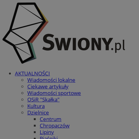
AKTUALNOŚCI
Wiadomości lokalne
Ciekawe artykuły
Wiadomości sportowe
OSiR "Skałka"
Kultura
Dzielnice
Centrum
Chropaczów
Lipiny
Piaśniki