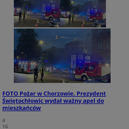
FOTO
Pożar w Chorzowie. Prezydent
Świętochłowic wydał ważny apel do
mieszkańców
4
16