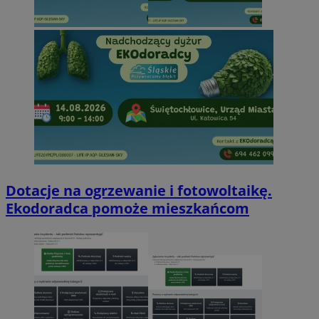
Dotacje na ogrzewanie i fotowoltaikę.
Ekodoradca pomoże mieszkańcom