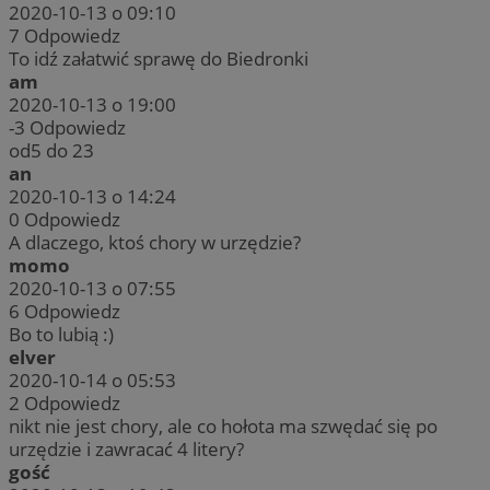
2020-10-13 o 09:10
7
Odpowiedz
To idź załatwić sprawę do Biedronki
am
2020-10-13 o 19:00
-3
Odpowiedz
od5 do 23
an
2020-10-13 o 14:24
0
Odpowiedz
A dlaczego, ktoś chory w urzędzie?
momo
2020-10-13 o 07:55
6
Odpowiedz
Bo to lubią :)
elver
2020-10-14 o 05:53
2
Odpowiedz
nikt nie jest chory, ale co hołota ma szwędać się po
urzędzie i zawracać 4 litery?
gość