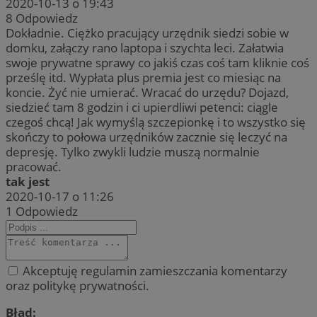
2020-10-13 o 19:43
8
Odpowiedz
Dokładnie. Ciężko pracujący urzędnik siedzi sobie w
domku, załączy rano laptopa i szychta leci. Załatwia
swoje prywatne sprawy co jakiś czas coś tam kliknie coś
prześlę itd. Wypłata plus premia jest co miesiąc na
koncie. Żyć nie umierać. Wracać do urzędu? Dojazd,
siedzieć tam 8 godzin i ci upierdliwi petenci: ciągle
czegoś chcą! Jak wymyślą szczepionkę i to wszystko się
skończy to połowa urzędników zacznie się leczyć na
depresję. Tylko zwykli ludzie muszą normalnie
pracować.
tak jest
2020-10-17 o 11:26
1
Odpowiedz
Akceptuję regulamin zamieszczania komentarzy
oraz politykę prywatności.
Błąd: