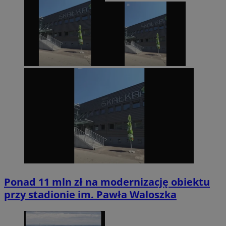
Ponad 11 mln zł na modernizację obiektu
przy stadionie im. Pawła Waloszka