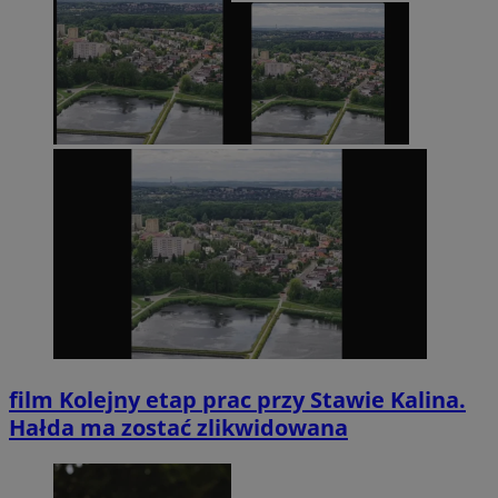
film
Kolejny etap prac przy Stawie Kalina.
Hałda ma zostać zlikwidowana