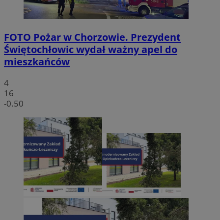
FOTO
Pożar w Chorzowie. Prezydent
Świętochłowic wydał ważny apel do
mieszkańców
4
16
-0.50