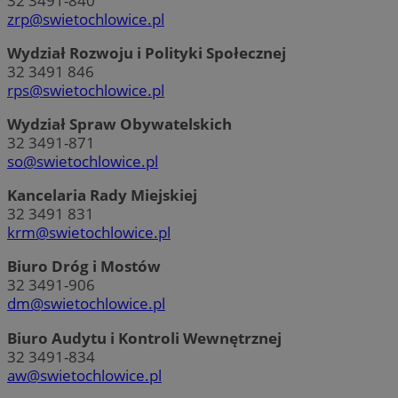
32 3491-840
zrp@swietochlowice.pl
Wydział Rozwoju i Polityki Społecznej
32 3491 846
rps@swietochlowice.pl
Wydział Spraw Obywatelskich
32 3491-871
so@swietochlowice.pl
Kancelaria Rady Miejskiej
32 3491 831
krm@swietochlowice.pl
Biuro Dróg i Mostów
32 3491-906
dm@swietochlowice.pl
Biuro Audytu i Kontroli Wewnętrznej
32 3491-834
aw@swietochlowice.pl