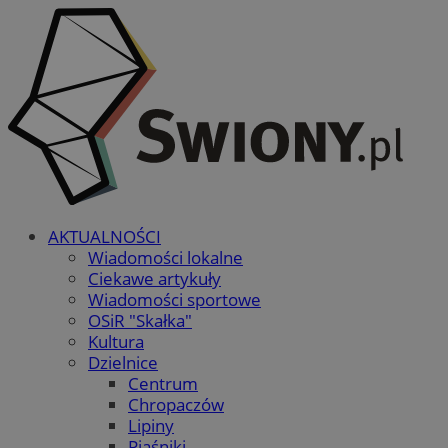
AKTUALNOŚCI
Wiadomości lokalne
Ciekawe artykuły
Wiadomości sportowe
OSiR "Skałka"
Kultura
Dzielnice
Centrum
Chropaczów
Lipiny
Piaśniki