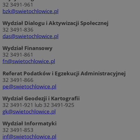
32 3491-961
bzk@swietochlowice.pl
Wydział Dialogu i Aktywizacji Społecznej
32 3491-836
das@swietochlowice.pl
Wydział Finansowy
32 3491-861
fn@swietochlowice.pl
Referat Podatków i Egzekucji Administracyjnej
32 3491-866
pe@swietochlowice.pl
Wydział Geodezji i Kartografii
32 3491-921 lub 32 3491-925
gk@swietochlowice.pl
Wydział Informatyki
32 3491-853
inf@swietochlowice.pl