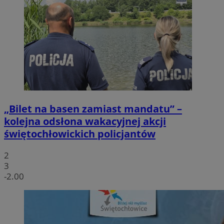
„Bilet na basen zamiast mandatu” –
kolejna odsłona wakacyjnej akcji
świętochłowickich policjantów
2
3
-2.00