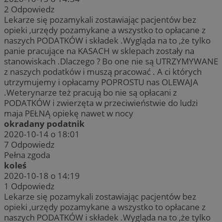
2
Odpowiedz
Lekarze się pozamykali zostawiając pacjentów bez
opieki ,urzędy pozamykane a wszystko to opłacane z
naszych PODATKÓW i składek .Wygląda na to ,że tylko
panie pracujące na KASACH w sklepach zostały na
stanowiskach .Dlaczego ? Bo one nie są UTRZYMYWANE
z naszych podatków i muszą pracować . A ci których
utrzymujemy i opłacamy POPROSTU nas OLEWAJA
.Weterynarze też pracują bo nie są opłacani z
PODATKÓW i zwierzęta w przeciwieństwie do ludzi
maja PEŁNĄ opiekę nawet w nocy
okradany podatnik
2020-10-14 o 18:01
7
Odpowiedz
Pełna zgoda
koleś
2020-10-18 o 14:19
1
Odpowiedz
Lekarze się pozamykali zostawiając pacjentów bez
opieki ,urzędy pozamykane a wszystko to opłacane z
naszych PODATKÓW i składek .Wygląda na to ,że tylko