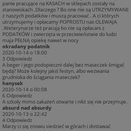
panie pracujące na KASACH w sklepach zostały na
stanowiskach .Dlaczego ? Bo one nie są UTRZYMYWANE
z naszych podatków i muszą pracować . A ci których
utrzymujemy i opłacamy POPROSTU nas OLEWAJA
.Weterynarze też pracują bo nie są opłacani z
PODATKÓW i zwierzęta w przeciwieństwie do ludzi
maja PEŁNĄ opiekę nawet w nocy
okradany podatnik
2020-10-14 o 18:00
3
Odpowiedz
A beger i jego podopieczni dalej bez maseczek śmigać
będą? Może kolejny jakiś festyn, albo wezwania
grudnioka do ściągania maseczek?
hanysek
2020-10-14 o 00:08
6
Odpowiedz
A szkoły mimo zakażeń otwarte i nikt się nie przejmuje.
absurd nad absurdy
2020-10-13 o 22:42
4
Odpowiedz
Marzy ci się znowu siedzieć w górach i dostawać