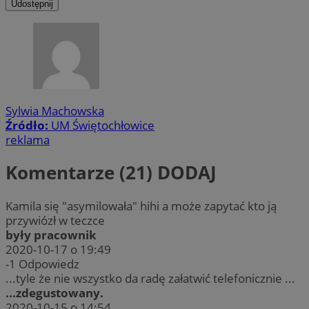
Udostępnij
Sylwia Machowska
Źródło:
UM Świętochłowice
reklama
Komentarze (21)
DODAJ
Kamila się "asymilowała" hihi a może zapytać kto ją
przywiózł w teczce
były pracownik
2020-10-17 o 19:49
-1
Odpowiedz
...tyle że nie wszystko da radę załatwić telefonicznie ...
...zdegustowany.
2020-10-15 o 14:54