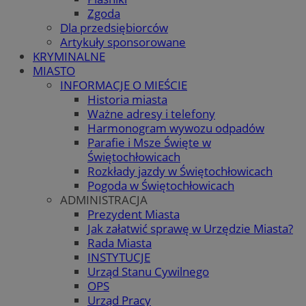
Zgoda
Dla przedsiębiorców
Artykuły sponsorowane
KRYMINALNE
MIASTO
INFORMACJE O MIEŚCIE
Historia miasta
Ważne adresy i telefony
Harmonogram wywozu odpadów
Parafie i Msze Święte w
Świętochłowicach
Rozkłady jazdy w Świętochłowicach
Pogoda w Świętochłowicach
ADMINISTRACJA
Prezydent Miasta
Jak załatwić sprawę w Urzędzie Miasta?
Rada Miasta
INSTYTUCJE
Urząd Stanu Cywilnego
OPS
Urząd Pracy