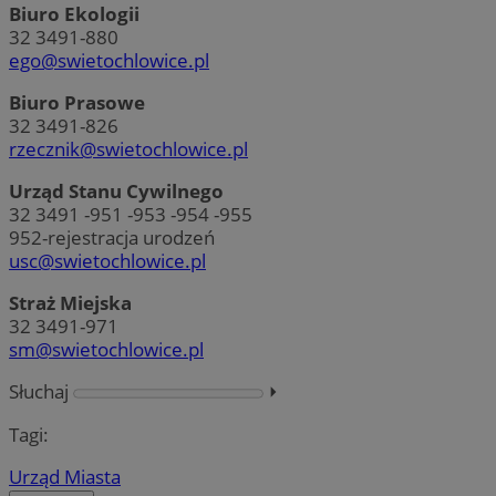
Biuro Ekologii
32 3491-880
ego@swietochlowice.pl
Biuro Prasowe
32 3491-826
rzecznik@swietochlowice.pl
Urząd Stanu Cywilnego
32 3491 -951 -953 -954 -955
952-rejestracja urodzeń
usc@swietochlowice.pl
Straż Miejska
32 3491-971
sm@swietochlowice.pl
Słuchaj
⏵︎
Tagi:
Urząd Miasta