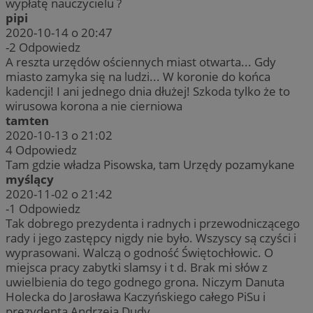
wypłatę nauczycielu ?
pipi
2020-10-14 o 20:47
-2
Odpowiedz
A reszta urzędów ościennych miast otwarta... Gdy
miasto zamyka się na ludzi... W koronie do końca
kadencji! I ani jednego dnia dłużej! Szkoda tylko że to
wirusowa korona a nie cierniowa
tamten
2020-10-13 o 21:02
4
Odpowiedz
Tam gdzie władza Pisowska, tam Urzędy pozamykane
myślący
2020-11-02 o 21:42
-1
Odpowiedz
Tak dobrego prezydenta i radnych i przewodniczącego
rady i jego zastępcy nigdy nie było. Wszyscy są czyści i
wyprasowani. Walczą o godność Świętochłowic. O
miejsca pracy zabytki slamsy i t d. Brak mi słów z
uwielbienia do tego godnego grona. Niczym Danuta
Holecka do Jarosława Kaczyńskiego całego PiSu i
prezydenta Andrzeja Dudy.