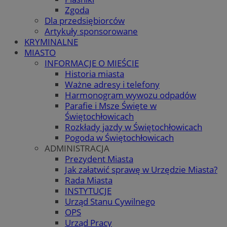
Zgoda
Dla przedsiębiorców
Artykuły sponsorowane
KRYMINALNE
MIASTO
INFORMACJE O MIEŚCIE
Historia miasta
Ważne adresy i telefony
Harmonogram wywozu odpadów
Parafie i Msze Święte w
Świętochłowicach
Rozkłady jazdy w Świętochłowicach
Pogoda w Świętochłowicach
ADMINISTRACJA
Prezydent Miasta
Jak załatwić sprawę w Urzędzie Miasta?
Rada Miasta
INSTYTUCJE
Urząd Stanu Cywilnego
OPS
Urząd Pracy