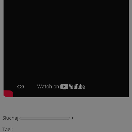
Słuchaj
⏵︎
Tagi: