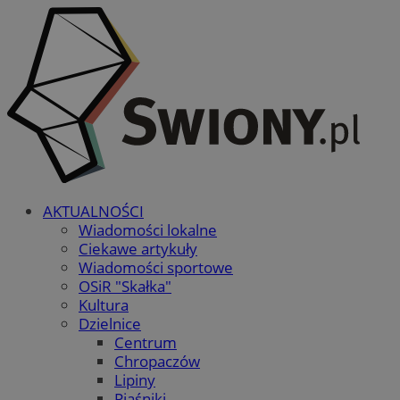
AKTUALNOŚCI
Wiadomości lokalne
Ciekawe artykuły
Wiadomości sportowe
OSiR "Skałka"
Kultura
Dzielnice
Centrum
Chropaczów
Lipiny
Piaśniki