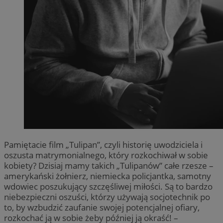
Pamiętacie film „Tulipan”, czyli historię uwodziciela i
oszusta matrymonialnego, który rozkochiwał w sobie
kobiety? Dzisiaj mamy takich „Tulipanów” całe rzesze –
amerykański żołnierz, niemiecka policjantka, samotny
wdowiec poszukujący szczęśliwej miłości. Są to bardzo
niebezpieczni oszuści, którzy używają socjotechnik po
to, by wzbudzić zaufanie swojej potencjalnej ofiary,
rozkochać ją w sobie żeby później ją okraść! –