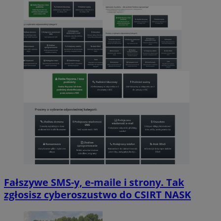
Fałszywe SMS-y, e-maile i strony. Tak
zgłosisz cyberoszustwo do CSIRT NASK