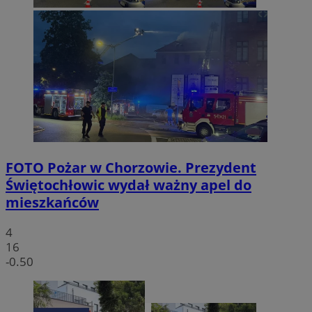
FOTO
Pożar w Chorzowie. Prezydent
Świętochłowic wydał ważny apel do
mieszkańców
4
16
-0.50