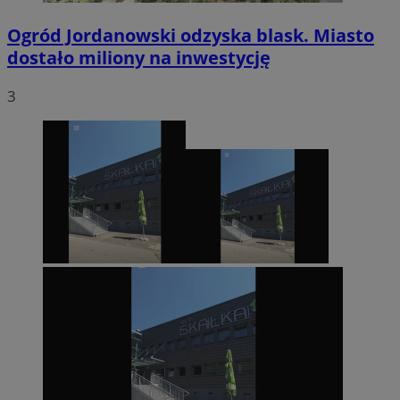
Ogród Jordanowski odzyska blask. Miasto
dostało miliony na inwestycję
3