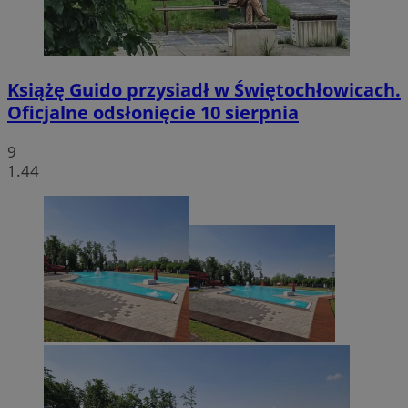
Książę Guido przysiadł w Świętochłowicach.
Oficjalne odsłonięcie 10 sierpnia
9
1.44