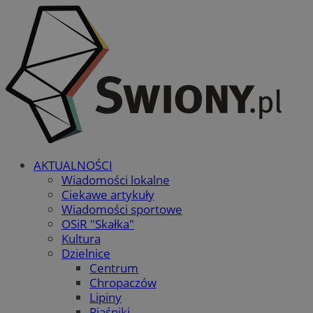
AKTUALNOŚCI
Wiadomości lokalne
Ciekawe artykuły
Wiadomości sportowe
OSiR "Skałka"
Kultura
Dzielnice
Centrum
Chropaczów
Lipiny
Piaśniki