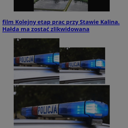
film
Kolejny etap prac przy Stawie Kalina.
Hałda ma zostać zlikwidowana