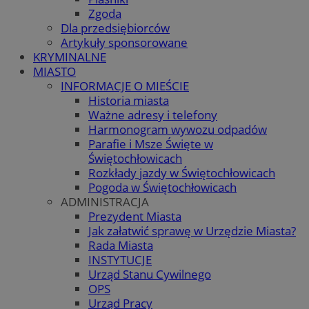
Zgoda
Dla przedsiębiorców
Artykuły sponsorowane
KRYMINALNE
MIASTO
INFORMACJE O MIEŚCIE
Historia miasta
Ważne adresy i telefony
Harmonogram wywozu odpadów
Parafie i Msze Święte w
Świętochłowicach
Rozkłady jazdy w Świętochłowicach
Pogoda w Świętochłowicach
ADMINISTRACJA
Prezydent Miasta
Jak załatwić sprawę w Urzędzie Miasta?
Rada Miasta
INSTYTUCJE
Urząd Stanu Cywilnego
OPS
Urząd Pracy