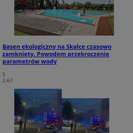
Basen ekologiczny na Skałce czasowo
zamknięty. Powodem przekroczenie
parametrów wody
5
2.67