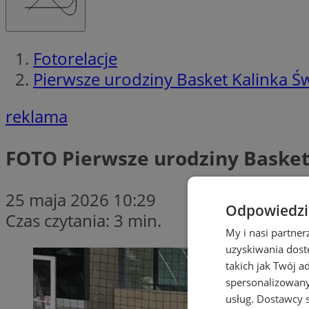
Fotorelacje
Pierwsze urodziny Basket Kalinka Św
reklama
FOTO
Pierwsze urodziny Basket 
25 maja 2026 10:29
Odpowiedzia
Czas czytania: 3 min.
My i nasi partne
uzyskiwania dost
takich jak Twój a
spersonalizowanyc
usług.
Dostawcy s