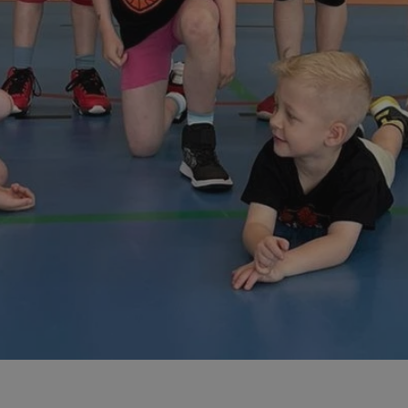
swiony.pl
1 rok
Ten plik cookie przechowuje identyfik
swiony.pl
1 rok
Ten plik cookie przechowuje identyfik
swiony.pl
1 rok
Ten plik cookie przechowuje identyfik
nt
4 tygodnie 2 dni
Ten plik cookie jest używany przez 
CookieScript
Script.com do zapamiętywania prefe
swiony.pl
zgody użytkownika na pliki cookie. J
aby baner cookie Cookie-Script.com 
METADATA
5 miesięcy 4
Ten plik cookie przechowuje informa
YouTube
tygodnie
użytkownika oraz jego preferencjac
.youtube.com
prywatności podczas korzystania z wi
wybory dotyczące polityki prywatnoś
zgody, zapewniając ich przestrzegan
wizytach. Dzięki temu użytkownik 
konfigurować swoich preferencji, co
zgodność z regulacjami ochrony dan
Polityce prywatności Google
Provider
/
Domena
Okres przechowywania
Provider
/
Okres
Opis
.youtube.com
5 miesięcy 4 tygodnie
Domena
przechowywania
Provider
/
Okres
Opis
Domena
przechowywania
1 rok
Powiązany z platformą reklamową banerów
OpenX
wydawców. Rejestruje, czy zostały wyświetl
Technologies
1 rok
Jest to własny plik co
Microsoft
reklamy. Podobno używane tylko do zwiększ
który zapewnia prawid
Inc.
Corporation
a nie do kierowania na użytkowników. Jako 
witryny.
reklama.silnet.pl
.c.bing.com