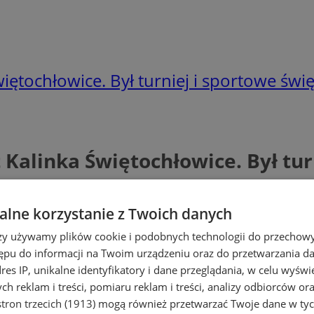
iętochłowice. Był turniej i sportowe świ
Kalinka Świętochłowice. Był tur
lne korzystanie z Twoich danych
rzy używamy plików cookie i podobnych technologii do przechow
ępu do informacji na Twoim urządzeniu oraz do przetwarzania 
dres IP, unikalne identyfikatory i dane przeglądania, w celu wyświ
h reklam i treści, pomiaru reklam i treści, analizy odbiorców or
tron trzecich (1913)
mogą również przetwarzać Twoje dane w tych