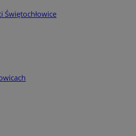
i Świętochłowice
łowicach