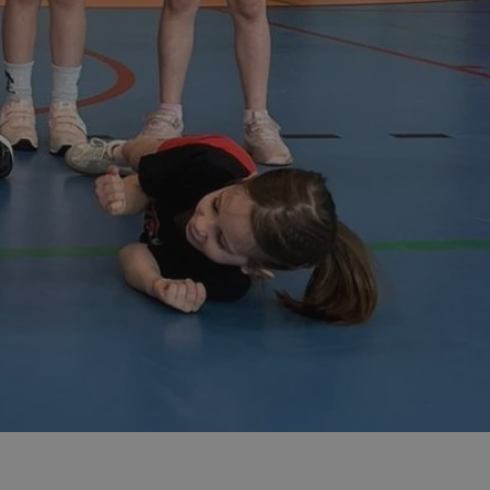
ator sesji.
ator sesji.
ator sesji.
usługę Cookie-
rencji dotyczących
est to konieczne,
działał poprawnie.
cje o zgodzie
h dotyczących
tryny. Rejestruje
ci i ustawień
ie w kolejnych
nie musi ponownie
 zwiększa wygodę i
ych.
Opis
 OpenX dla
one określone
okie Microsoft MSN,
enia skuteczności,
łowe działanie tej
plik cookie