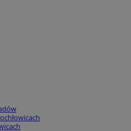
adów
tochłowicach
wicach