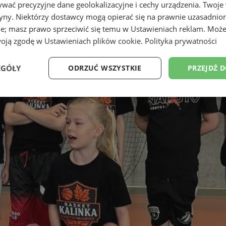
wać precyzyjne dane geolokalizacyjne i cechy urządzenia. Twoje
tryny. Niektórzy dostawcy mogą opierać się na prawnie uzasadnio
ie; masz prawo sprzeciwić się temu w
Ustawieniach reklam
. Może
woją zgodę w
Ustawieniach plików cookie
.
Polityka prywatności
EGÓŁY
ODRZUĆ WSZYSTKIE
PRZEJDŹ 
Wydajność
Targetowanie
Funkcjonalność
Ni
ezbędne
Wydajność
Targetowanie
Funkcjonalność
Niesklasyfikow
ie umożliwiają korzystanie z podstawowych funkcji strony internetowej, takich jak log
Bez niezbędnych plików cookie nie można prawidłowo korzystać ze strony internetowe
Provider
/
Okres
Opis
Domena
przechowywania