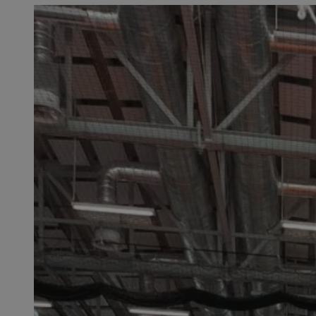
openstat_1gz8lx8d
_ga_DEDM2KCVWQ
_ga
VISITOR_INFO1_LIV
_clsk
ustat_6nfvwhmzau
_clsk
MUID
FCCDCF
__eoi