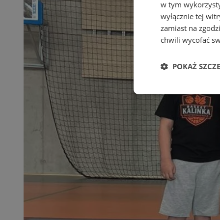
w tym wykorzysty
wyłącznie tej wi
zamiast na zgodz
chwili wycofać s
POKAŻ SZCZ
Niezbędne
Ni
Niezbędne pliki cook
zarządzanie kontem. 
Nazwa