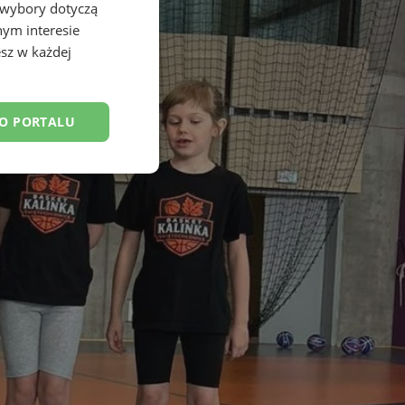
 wybory dotyczą
nym interesie
sz w każdej
DO PORTALU
esklasyfikowane
ane
owanie użytkownika i
j.