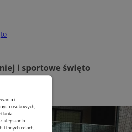
ęto
niej i sportowe święto
ywania i
danych osobowych,
etlania
az ulepszania
 i innych celach,