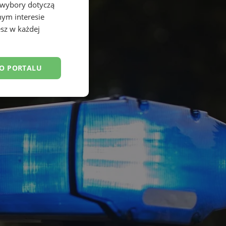
 wybory dotyczą
nym interesie
sz w każdej
DO PORTALU
esklasyfikowane
ane
owanie użytkownika i
j.