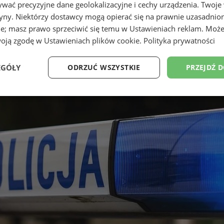
wać precyzyjne dane geolokalizacyjne i cechy urządzenia. Twoje
tryny. Niektórzy dostawcy mogą opierać się na prawnie uzasadnio
ie; masz prawo sprzeciwić się temu w
Ustawieniach reklam
. Może
woją zgodę w
Ustawieniach plików cookie
.
Polityka prywatności
EGÓŁY
ODRZUĆ WSZYSTKIE
PRZEJDŹ 
Wydajność
Targetowanie
Funkcjonalność
Ni
ezbędne
Wydajność
Targetowanie
Funkcjonalność
Niesklasyfikow
ie umożliwiają korzystanie z podstawowych funkcji strony internetowej, takich jak log
Bez niezbędnych plików cookie nie można prawidłowo korzystać ze strony internetowe
Provider
/
Okres
Opis
Domena
przechowywania