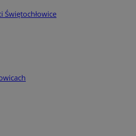
i Świętochłowice
łowicach