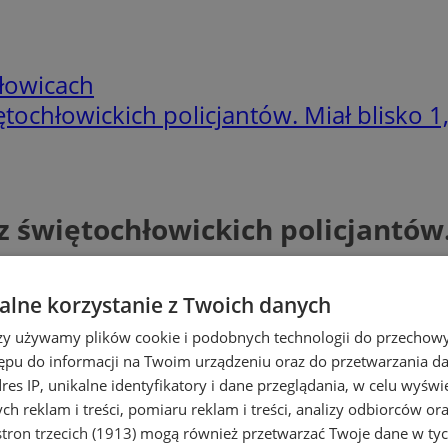
łowicach
tochłowickich policjantów. Miał blisko 1
 świętochłowickich policjantów. 
lne korzystanie z Twoich danych
rzy używamy plików cookie i podobnych technologii do przechow
ępu do informacji na Twoim urządzeniu oraz do przetwarzania 
dres IP, unikalne identyfikatory i dane przeglądania, w celu wyświ
h reklam i treści, pomiaru reklam i treści, analizy odbiorców or
tron trzecich (1913)
mogą również przetwarzać Twoje dane w tych