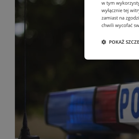
w tym wykorzysty
wyłącznie tej wi
zamiast na zgodz
chwili wycofać s
POKAŻ SZCZ
Niezbędne
Ni
Niezbędne pliki cook
zarządzanie kontem. 
Nazwa