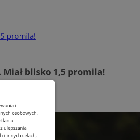
,5 promila!
Miał blisko 1,5 promila!
ywania i
danych osobowych,
etlania
az ulepszania
 i innych celach,