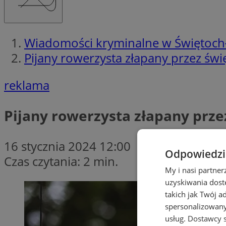
Wiadomości kryminalne w Świętoch
Pijany rowerzysta złapany przez świę
reklama
Pijany rowerzysta złapany przez
16 stycznia 2024 12:00
Odpowiedzia
Czas czytania: 2 min.
My i nasi partne
uzyskiwania dost
takich jak Twój a
spersonalizowanyc
usług.
Dostawcy s