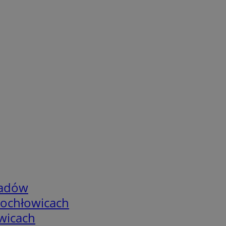
adów
tochłowicach
wicach