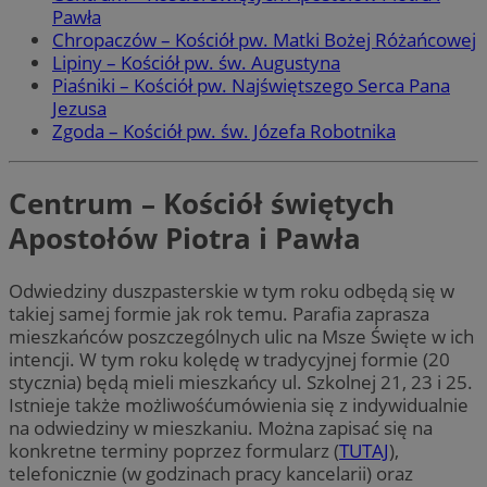
Pawła
Chropaczów – Kościół pw. Matki Bożej Różańcowej
Lipiny – Kościół pw. św. Augustyna
Piaśniki – Kościół pw. Najświętszego Serca Pana
Jezusa
Zgoda – Kościół pw. św. Józefa Robotnika
Centrum – Kościół świętych
Apostołów Piotra i Pawła
Odwiedziny duszpasterskie w tym roku odbędą się w
takiej samej formie jak rok temu. Parafia zaprasza
mieszkańców poszczególnych ulic na Msze Święte w ich
intencji. W tym roku kolędę w tradycyjnej formie (20
stycznia) będą mieli mieszkańcy ul. Szkolnej 21, 23 i 25.
Istnieje także możliwośćumówienia się z indywidualnie
na odwiedziny w mieszkaniu. Można zapisać się na
konkretne terminy poprzez formularz (
TUTAJ
),
telefonicznie (w godzinach pracy kancelarii) oraz