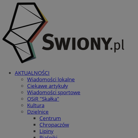
AKTUALNOŚCI
Wiadomości lokalne
Ciekawe artykuły
Wiadomości sportowe
OSiR "Skałka"
Kultura
Dzielnice
Centrum
Chropaczów
Lipiny
Piaśniki