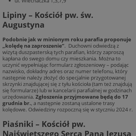
ul. Wiechaczka 1,3,7,9
Lipiny – Kościół pw. św.
Augustyna
Podobnie jak w minionym roku parafia proponuje
„kolędę na zaproszenie”
. Duchowni odwiedzą z
wizytą duszpasterską tych parafian, którzy zaproszą
kapłana do swego domu czy mieszkania. Można to
uczynić wypełniając formularz zgłoszeniowy – podając
nazwisko, dokładny adres oraz numer telefonu, który
następnie należy złożyć do specjalnie przygotowanej
skrzynki znajdującej się z tyłu kościoła (tam też znajdują
się formularze) lub w kancelarii parafialnej w godzinach
urzędowania.
Zgłoszenia przyjmowane będą do 17
grudnia br.
, a następnie zostaną ustalone trasy
kolędowe. Odwiedziny rozpoczną się w styczniu 2024 r.
Piaśniki – Kościół pw.
Najświętszego Serca Pana Jezusa