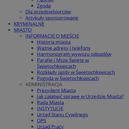
Zgoda
Dla przedsiębiorców
Artykuły sponsorowane
KRYMINALNE
MIASTO
INFORMACJE O MIEŚCIE
Historia miasta
Ważne adresy i telefony
Harmonogram wywozu odpadów
Parafie i Msze Święte w
Świętochłowicach
Rozkłady jazdy w Świętochłowicach
Pogoda w Świętochłowicach
ADMINISTRACJA
Prezydent Miasta
Jak załatwić sprawę w Urzędzie Miasta?
Rada Miasta
INSTYTUCJE
Urząd Stanu Cywilnego
OPS
Urząd Pracy