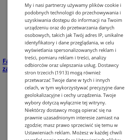
My i nasi partnerzy używamy plików cookie i
podobnych technologii do przechowywania i
uzyskiwania dostępu do informacji na Twoim
urządzeniu oraz do przetwarzania danych
osobowych, takich jak Twój adres IP, unikalne
identyfikatory i dane przeglądania, w celu
wyświetlania spersonalizowanych reklam i
treści, pomiaru reklam i treści, analizy
Fabryka ozdób świątecznych. Biblioteka
odbiorców oraz ulepszania usług.
Dostawcy
zaprasza na zajęcia kreatywne
stron trzecich (1913)
mogą również
przetwarzać Twoje dane w tych i innych
celach, w tym wykorzystywać precyzyjne dane
geolokalizacyjne i cechy urządzenia. Twoje
wybory dotyczą wyłącznie tej witryny.
Niektórzy dostawcy mogą opierać się na
prawnie uzasadnionym interesie zamiast na
zgodzie; masz prawo sprzeciwić się temu w
Ustawieniach reklam
. Możesz w każdej chwili