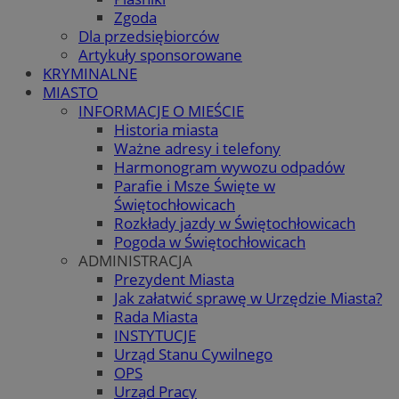
Zgoda
Dla przedsiębiorców
Artykuły sponsorowane
KRYMINALNE
MIASTO
INFORMACJE O MIEŚCIE
Historia miasta
Ważne adresy i telefony
Harmonogram wywozu odpadów
Parafie i Msze Święte w
Świętochłowicach
Rozkłady jazdy w Świętochłowicach
Pogoda w Świętochłowicach
ADMINISTRACJA
Prezydent Miasta
Jak załatwić sprawę w Urzędzie Miasta?
Rada Miasta
INSTYTUCJE
Urząd Stanu Cywilnego
OPS
Urząd Pracy