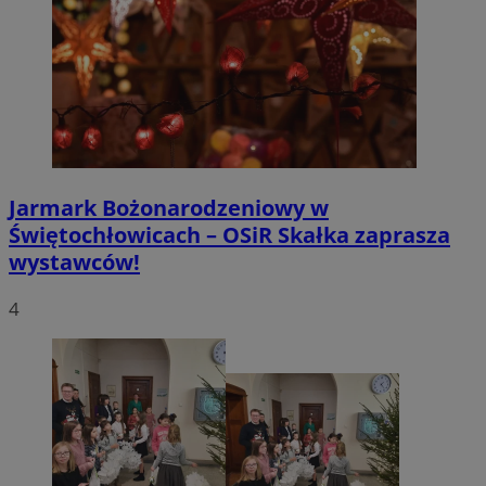
Jarmark Bożonarodzeniowy w
Świętochłowicach – OSiR Skałka zaprasza
Polityce
VISITOR_PRIVACY_METADATA
5 miesięcy 4
YouTube
prywatności Google
tygodnie
wystawców!
.youtube.com
4