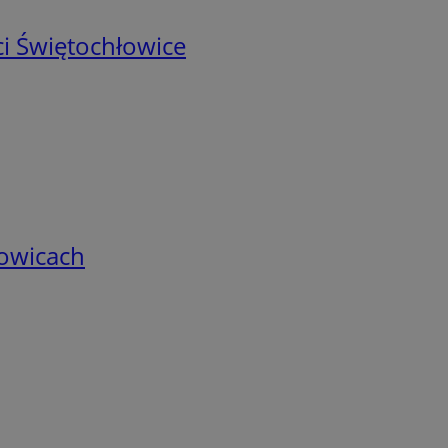
i Świętochłowice
łowicach