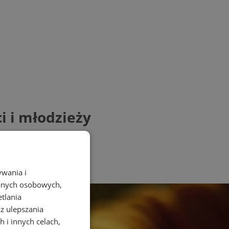
i i młodzieży
ywania i
danych osobowych,
etlania
az ulepszania
 i innych celach,