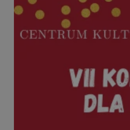
openstat_1gz8lx8d
_ga_DEDM2KCVWQ
_ga
VISITOR_INFO1_LIV
_clsk
ustat_6nfvwhmzau
_clsk
MUID
FCCDCF
__eoi