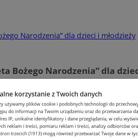
żego Narodzenia” dla dzieci i młodzieży
ta Bożego Narodzenia” dla dziec
lne korzystanie z Twoich danych
rzy używamy plików cookie i podobnych technologii do przechow
ępu do informacji na Twoim urządzeniu oraz do przetwarzania 
dres IP, unikalne identyfikatory i dane przeglądania, w celu wyświ
h reklam i treści, pomiaru reklam i treści, analizy odbiorców or
tron trzecich (1913)
mogą również przetwarzać Twoje dane w tych