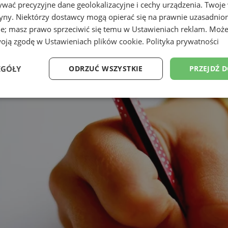
wać precyzyjne dane geolokalizacyjne i cechy urządzenia. Twoje
tryny. Niektórzy dostawcy mogą opierać się na prawnie uzasadnio
ie; masz prawo sprzeciwić się temu w
Ustawieniach reklam
. Może
woją zgodę w
Ustawieniach plików cookie
.
Polityka prywatności
EGÓŁY
ODRZUĆ WSZYSTKIE
PRZEJDŹ 
Wydajność
Targetowanie
Funkcjonalność
Ni
ezbędne
Wydajność
Targetowanie
Funkcjonalność
Niesklasyfikow
ie umożliwiają korzystanie z podstawowych funkcji strony internetowej, takich jak log
Bez niezbędnych plików cookie nie można prawidłowo korzystać ze strony internetowe
Provider
/
Okres
Opis
Domena
przechowywania