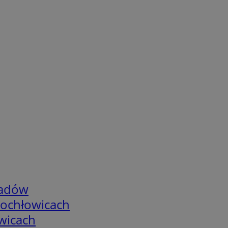
adów
tochłowicach
wicach