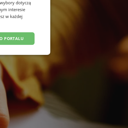
 wybory dotyczą
nym interesie
sz w każdej
DO PORTALU
esklasyfikowane
ane
owanie użytkownika i
j.