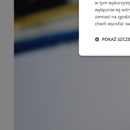
w tym wykorzysty
wyłącznie tej wi
zamiast na zgodz
chwili wycofać s
POKAŻ SZCZ
Niezbędne
Ni
Niezbędne pliki cook
zarządzanie kontem. 
Nazwa