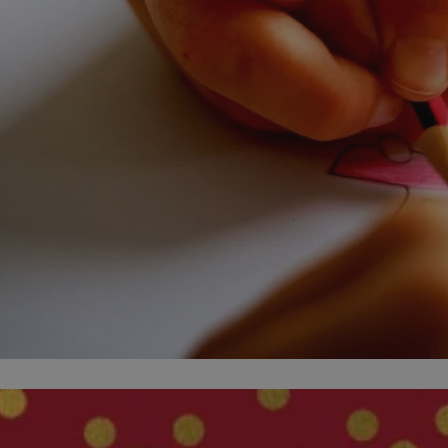
swiony.pl
1 rok
Ten plik cookie przechowuje identyfik
swiony.pl
1 rok
Ten plik cookie przechowuje identyfik
swiony.pl
1 rok
Ten plik cookie przechowuje identyfik
nt
4 tygodnie 2 dni
Ten plik cookie jest używany przez 
CookieScript
Script.com do zapamiętywania prefe
swiony.pl
zgody użytkownika na pliki cookie. J
aby baner cookie Cookie-Script.com 
METADATA
5 miesięcy 4
Ten plik cookie przechowuje informa
YouTube
tygodnie
użytkownika oraz jego preferencjac
.youtube.com
prywatności podczas korzystania z wi
wybory dotyczące polityki prywatnoś
zgody, zapewniając ich przestrzegan
wizytach. Dzięki temu użytkownik 
konfigurować swoich preferencji, co
zgodność z regulacjami ochrony dan
Polityce prywatności Google
Provider
/
Domena
Okres przechowywania
Provider
/
Okres
Opis
.youtube.com
5 miesięcy 4 tygodnie
Domena
przechowywania
Provider
/
Okres
Opis
Domena
przechowywania
1 rok
Powiązany z platformą reklamową banerów
OpenX
wydawców. Rejestruje, czy zostały wyświetl
Technologies
1 rok
Jest to własny plik co
Microsoft
reklamy. Podobno używane tylko do zwiększ
który zapewnia prawid
Inc.
Corporation
a nie do kierowania na użytkowników. Jako 
witryny.
reklama.silnet.pl
.c.bing.com