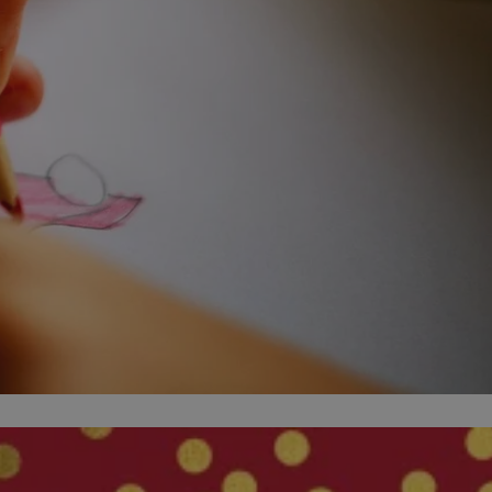
ator sesji.
ator sesji.
ator sesji.
usługę Cookie-
rencji dotyczących
est to konieczne,
działał poprawnie.
cje o zgodzie
h dotyczących
tryny. Rejestruje
ci i ustawień
ie w kolejnych
nie musi ponownie
 zwiększa wygodę i
ych.
Opis
 OpenX dla
one określone
okie Microsoft MSN,
enia skuteczności,
łowe działanie tej
plik cookie