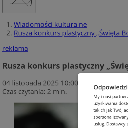
Wiadomości kulturalne
Rusza konkurs plastyczny „Święta Bo
reklama
Rusza konkurs plastyczny „Świę
04 listopada 2025 10:00
Odpowiedzia
Czas czytania: 2 min.
My i nasi partne
uzyskiwania dost
takich jak Twój a
spersonalizowanyc
usług.
Dostawcy s