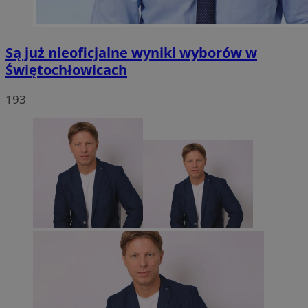
Są już nieoficjalne wyniki wyborów w
Świętochłowicach
193