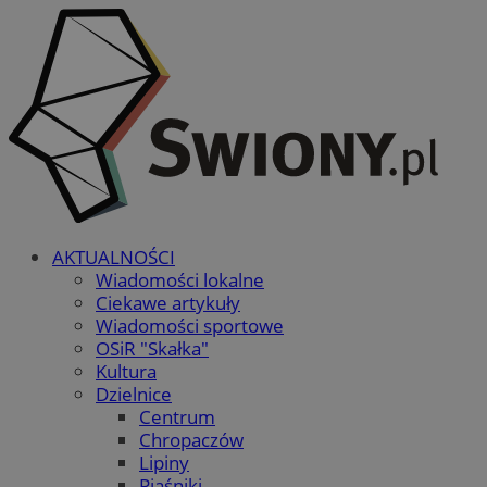
AKTUALNOŚCI
Wiadomości lokalne
Ciekawe artykuły
Wiadomości sportowe
OSiR "Skałka"
Kultura
Dzielnice
Centrum
Chropaczów
Lipiny
Piaśniki