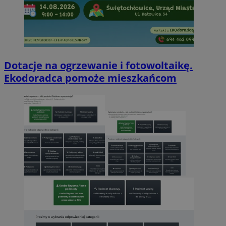
Dotacje na ogrzewanie i fotowoltaikę.
Ekodoradca pomoże mieszkańcom