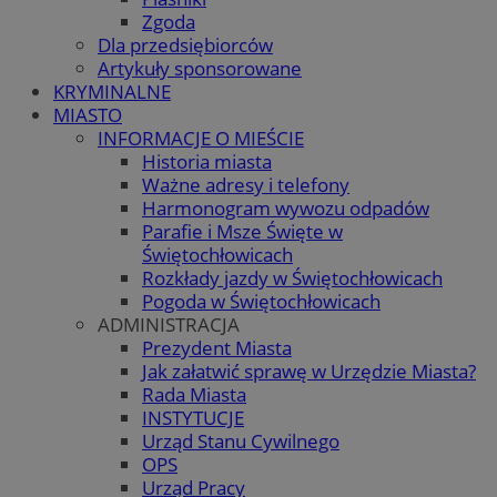
Zgoda
Dla przedsiębiorców
Artykuły sponsorowane
KRYMINALNE
MIASTO
INFORMACJE O MIEŚCIE
Historia miasta
Ważne adresy i telefony
Harmonogram wywozu odpadów
Parafie i Msze Święte w
Świętochłowicach
Rozkłady jazdy w Świętochłowicach
Pogoda w Świętochłowicach
ADMINISTRACJA
Prezydent Miasta
Jak załatwić sprawę w Urzędzie Miasta?
Rada Miasta
INSTYTUCJE
Urząd Stanu Cywilnego
OPS
Urząd Pracy