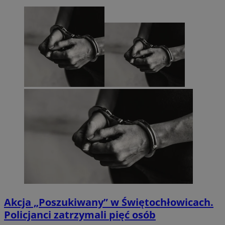
Akcja „Poszukiwany” w Świętochłowicach.
Policjanci zatrzymali pięć osób