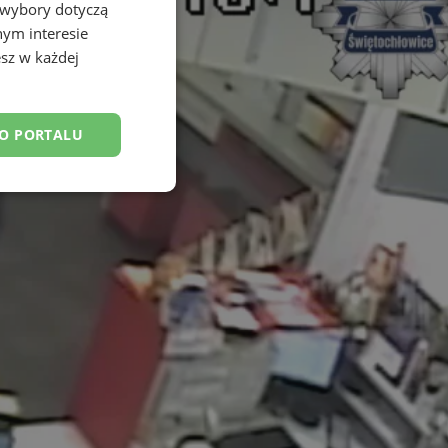
 wybory dotyczą
nym interesie
sz w każdej
DO PORTALU
esklasyfikowane
ane
owanie użytkownika i
j.