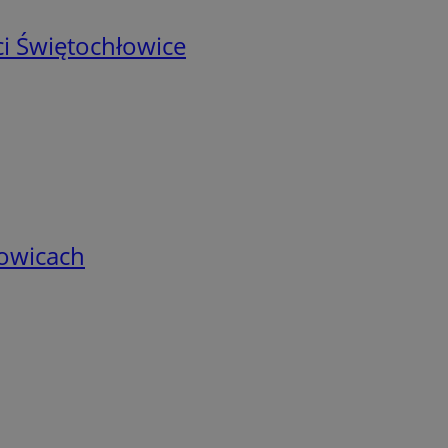
i Świętochłowice
łowicach