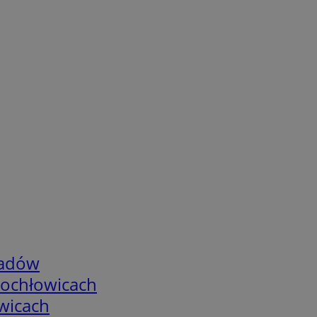
adów
tochłowicach
wicach