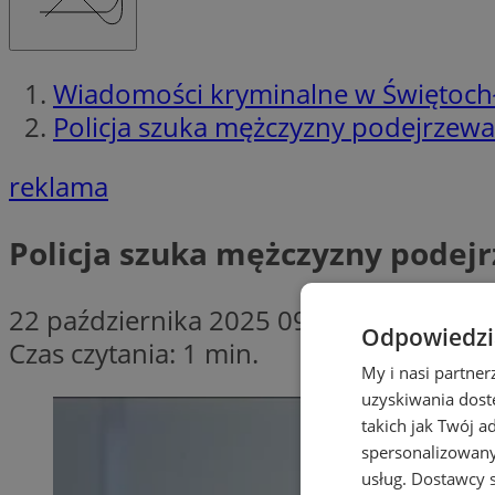
Wiadomości kryminalne w Świętoch
Policja szuka mężczyzny podejrzewa
reklama
Policja szuka mężczyzny podejr
22 października 2025 09:00
Odpowiedzia
Czas czytania: 1 min.
My i nasi partne
uzyskiwania dost
takich jak Twój a
spersonalizowanyc
usług.
Dostawcy s