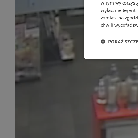
w tym wykorzysty
wyłącznie tej wi
zamiast na zgodz
chwili wycofać s
POKAŻ SZCZ
Niezbędne
Ni
Niezbędne pliki cook
zarządzanie kontem. 
Nazwa