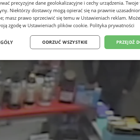
wać precyzyjne dane geolokalizacyjne i cechy urządzenia. Twoje
tryny. Niektórzy dostawcy mogą opierać się na prawnie uzasadnio
ie; masz prawo sprzeciwić się temu w
Ustawieniach reklam
. Może
woją zgodę w
Ustawieniach plików cookie
.
Polityka prywatności
EGÓŁY
ODRZUĆ WSZYSTKIE
PRZEJDŹ 
Wydajność
Targetowanie
Funkcjonalność
Ni
ezbędne
Wydajność
Targetowanie
Funkcjonalność
Niesklasyfikow
ie umożliwiają korzystanie z podstawowych funkcji strony internetowej, takich jak log
Bez niezbędnych plików cookie nie można prawidłowo korzystać ze strony internetowe
Provider
/
Okres
Opis
Domena
przechowywania