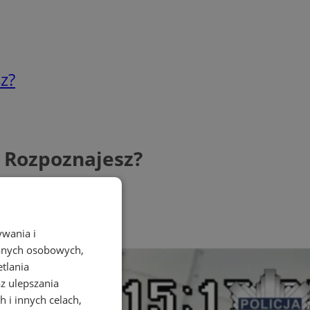
z?
. Rozpoznajesz?
ywania i
danych osobowych,
etlania
az ulepszania
 i innych celach,