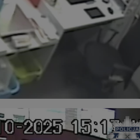
ator sesji.
ator sesji.
ator sesji.
usługę Cookie-
rencji dotyczących
est to konieczne,
działał poprawnie.
cje o zgodzie
h dotyczących
tryny. Rejestruje
ci i ustawień
ie w kolejnych
nie musi ponownie
 zwiększa wygodę i
ych.
Opis
 OpenX dla
one określone
okie Microsoft MSN,
enia skuteczności,
łowe działanie tej
plik cookie