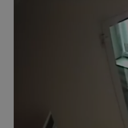
openstat_1gz8lx8d
_ga_DEDM2KCVWQ
_ga
VISITOR_INFO1_LIV
_clsk
ustat_6nfvwhmzau
_clsk
MUID
FCCDCF
__eoi