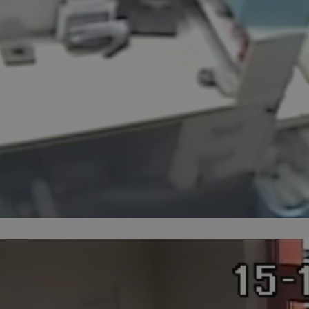
swiony.pl
1 rok
Ten plik cookie przechowuje identyfik
swiony.pl
1 rok
Ten plik cookie przechowuje identyfik
swiony.pl
1 rok
Ten plik cookie przechowuje identyfik
nt
4 tygodnie 2 dni
Ten plik cookie jest używany przez 
CookieScript
Script.com do zapamiętywania prefe
swiony.pl
zgody użytkownika na pliki cookie. J
aby baner cookie Cookie-Script.com 
METADATA
5 miesięcy 4
Ten plik cookie przechowuje informa
YouTube
tygodnie
użytkownika oraz jego preferencjac
.youtube.com
prywatności podczas korzystania z wi
wybory dotyczące polityki prywatnoś
zgody, zapewniając ich przestrzegan
wizytach. Dzięki temu użytkownik 
konfigurować swoich preferencji, co
zgodność z regulacjami ochrony dan
Polityce prywatności Google
Provider
/
Domena
Okres przechowywania
Provider
/
Okres
Opis
.youtube.com
5 miesięcy 4 tygodnie
Domena
przechowywania
Provider
/
Okres
Opis
Domena
przechowywania
1 rok
Powiązany z platformą reklamową banerów
OpenX
wydawców. Rejestruje, czy zostały wyświetl
Technologies
1 rok
Jest to własny plik co
Microsoft
reklamy. Podobno używane tylko do zwiększ
który zapewnia prawid
Inc.
Corporation
a nie do kierowania na użytkowników. Jako 
witryny.
reklama.silnet.pl
.c.bing.com