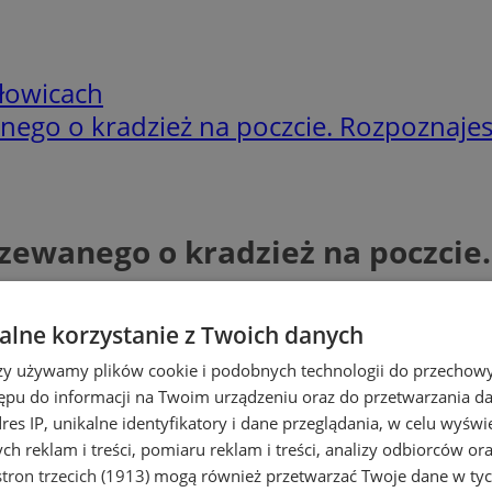
łowicach
nego o kradzież na poczcie. Rozpoznajes
zewanego o kradzież na poczcie
lne korzystanie z Twoich danych
rzy używamy plików cookie i podobnych technologii do przechow
ępu do informacji na Twoim urządzeniu oraz do przetwarzania 
dres IP, unikalne identyfikatory i dane przeglądania, w celu wyświ
h reklam i treści, pomiaru reklam i treści, analizy odbiorców or
tron trzecich (1913)
mogą również przetwarzać Twoje dane w tych