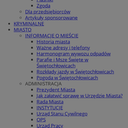
Zgoda
Dla przedsiębiorców
Artykuły sponsorowane
KRYMINALNE
MIASTO
INFORMACJE O MIEŚCIE
Historia miasta
Ważne adresy i telefony
Harmonogram wywozu odpadów
Parafie i Msze Święte w
Świętochłowicach
Rozkłady jazdy w Świętochłowicach
Pogoda w Świętochłowicach
ADMINISTRACJA
Prezydent Miasta
Jak załatwić sprawę w Urzędzie Miasta?
Rada Miasta
INSTYTUCJE
Urząd Stanu Cywilnego
OPS
Urząd Pracy