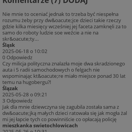
Nie mnie to oceniać jednak to trzeba być niespełna
rozumu żeby przy dw&oacute;jce dzieci takie rzeczy
gdzie kilka miesięcy wcześniej jej faceta zamknęli za to
samo do roboty ludzie soe weźcie a nie na
skr&oacute;ty...
Śląsk
2025-06-18 o 10:02
0
Odpowiedz
Czy milicja polityczna znalazła moje dwa skradzionego
auta i 5 radii samochodowych o felgach nie
wspominając kt&oacute;re miało miejsce ponad 30 lat
temu na hugobergu?!
Ślązak
2025-05-28 o 09:21
3
Odpowiedz
Jak dla mnie dziewczyna się zagubila została sama z
dw&oacute;jką małych dzieci ratowała się jak mogła żal
mi jej łapcie tych co powinniście co opłacają policję
mieszkanka swietochlowicach
2025-05-26 o 10:31