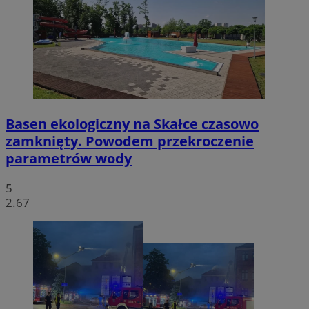
Basen ekologiczny na Skałce czasowo
zamknięty. Powodem przekroczenie
parametrów wody
5
2.67