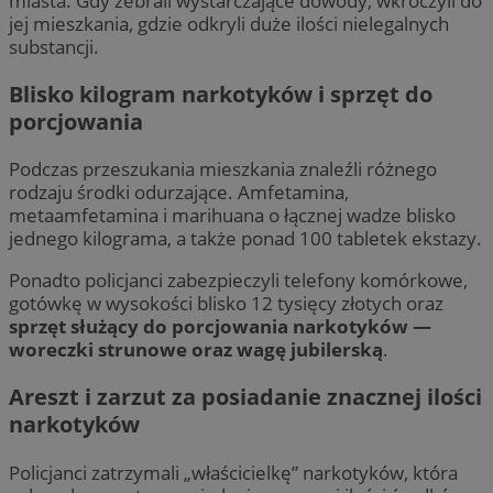
miasta. Gdy zebrali wystarczające dowody, wkroczyli do
jej mieszkania, gdzie odkryli duże ilości nielegalnych
substancji.
Blisko kilogram narkotyków i sprzęt do
porcjowania
Podczas przeszukania mieszkania znaleźli różnego
rodzaju środki odurzające. Amfetamina,
metaamfetamina i marihuana o łącznej wadze blisko
jednego kilograma, a także ponad 100 tabletek ekstazy.
Ponadto policjanci zabezpieczyli telefony komórkowe,
gotówkę w wysokości blisko 12 tysięcy złotych oraz
sprzęt służący do porcjowania narkotyków —
woreczki strunowe oraz wagę jubilerską
.
Areszt i zarzut za posiadanie znacznej ilości
narkotyków
Policjanci zatrzymali „właścicielkę” narkotyków, która