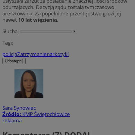
usłyszała zarzut za posiadanie znacznej ilości środków
odurzających. Decyzją sądu została tymczasowo
aresztowana. Za popełnione przestępstwo grozi jej
nawet
10 lat więzienia
.
Słuchaj
⏵︎
Tagi:
policja
Zatrzymanie
narkotyki
Udostępnij
Sara Synowiec
Źródło:
KMP Świętochłowice
reklama
Komentarze (7)
DODAJ