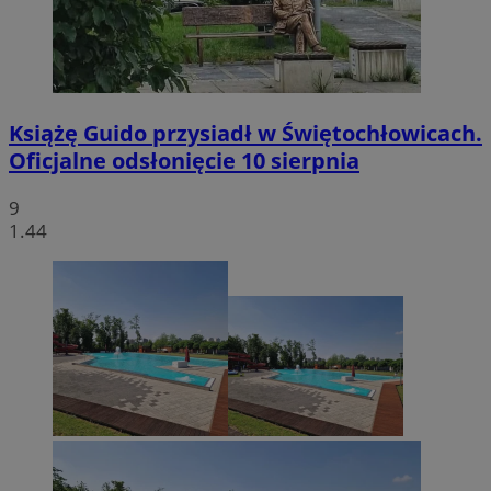
Książę Guido przysiadł w Świętochłowicach.
Oficjalne odsłonięcie 10 sierpnia
9
1.44