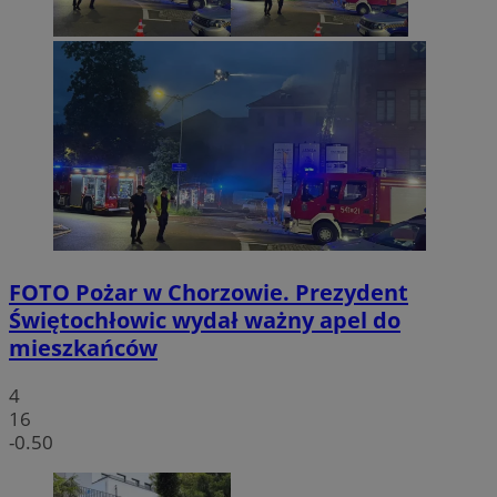
FOTO
Pożar w Chorzowie. Prezydent
Świętochłowic wydał ważny apel do
mieszkańców
4
16
-0.50