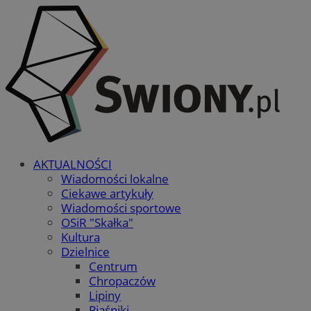
AKTUALNOŚCI
Wiadomości lokalne
Ciekawe artykuły
Wiadomości sportowe
OSiR "Skałka"
Kultura
Dzielnice
Centrum
Chropaczów
Lipiny
Piaśniki