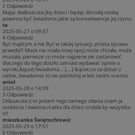
2
Odpowiedz
Mając dw&oacute;jkę dzieci i będąc dorosłą osobą
powinna być świadoma jakie są konsekwencje jej czynu.
ta
2025-05-27 o 09:57
4
Odpowiedz
Być mądrym a nie Być w takiej sytuacji, prosta sprawa
prawda?! Może nie miała innej opcji,może chciała, może
musiała, pierwsze co może najpierw sie zastanowić
dlaczego do tego doszło zamiast wydawać opinie o
wyroki,&quot;świadoma....[...] &quot;co za dzban z
ciebie, świadomie to sie pietdolnij w łeb zanim ocenisz
anioł
2025-05-28 o 14:09
3
Odpowiedz
Ot&oacute;ż to jestem tego samego zdania znam ja
osobiście i świetna matka dla dzieci zrobiła by wszystko
!!!!
mieszkanka Świętochłowic
2025-05-29 o 17:51
0
Odpowiedz