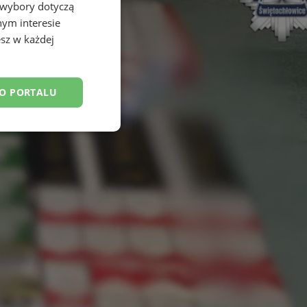
 wybory dotyczą
nym interesie
sz w każdej
DO PORTALU
esklasyfikowane
ane
owanie użytkownika i
j.