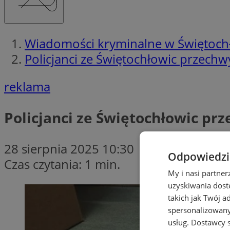
Wiadomości kryminalne w Świętoch
Policjanci ze Świętochłowic przechwy
reklama
Policjanci ze Świętochłowic prz
28 sierpnia 2025 10:30
Odpowiedzia
Czas czytania: 1 min.
My i nasi partne
uzyskiwania dost
takich jak Twój a
spersonalizowanyc
usług.
Dostawcy s