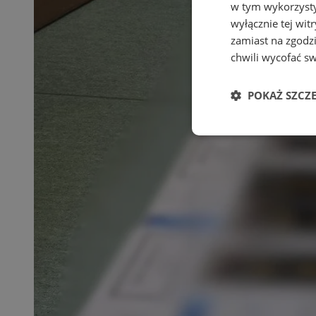
w tym wykorzysty
wyłącznie tej wi
zamiast na zgodz
chwili wycofać s
POKAŻ SZCZ
Niezbędne
Ni
Niezbędne pliki cook
zarządzanie kontem. 
Nazwa