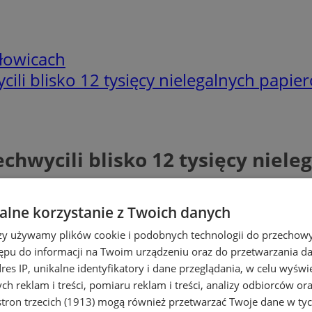
łowicach
cili blisko 12 tysięcy nielegalnych papi
echwycili blisko 12 tysięcy niel
lne korzystanie z Twoich danych
rzy używamy plików cookie i podobnych technologii do przechow
ępu do informacji na Twoim urządzeniu oraz do przetwarzania 
dres IP, unikalne identyfikatory i dane przeglądania, w celu wyświ
h reklam i treści, pomiaru reklam i treści, analizy odbiorców or
tron trzecich (1913)
mogą również przetwarzać Twoje dane w tych