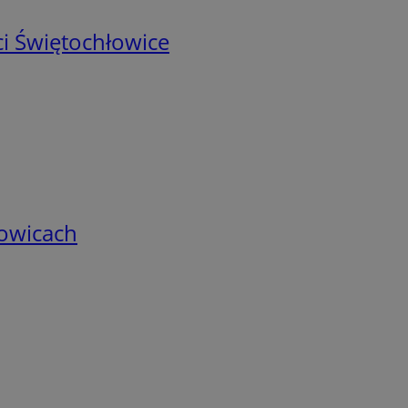
i Świętochłowice
łowicach