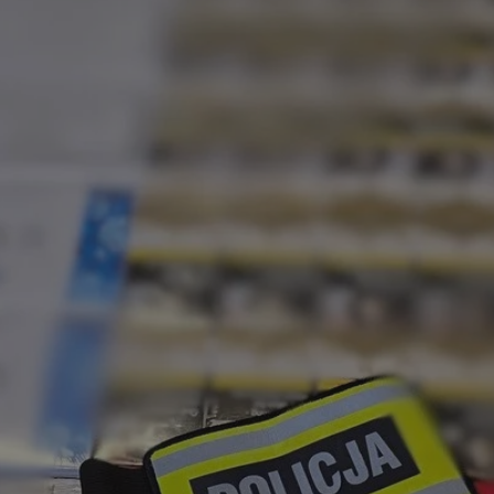
swiony.pl
1 rok
Ten plik cookie przechowuje identyfik
swiony.pl
1 rok
Ten plik cookie przechowuje identyfik
swiony.pl
1 rok
Ten plik cookie przechowuje identyfik
nt
4 tygodnie 2 dni
Ten plik cookie jest używany przez 
CookieScript
Script.com do zapamiętywania prefe
swiony.pl
zgody użytkownika na pliki cookie. J
aby baner cookie Cookie-Script.com 
METADATA
5 miesięcy 4
Ten plik cookie przechowuje informa
YouTube
tygodnie
użytkownika oraz jego preferencjac
.youtube.com
prywatności podczas korzystania z wi
wybory dotyczące polityki prywatnoś
zgody, zapewniając ich przestrzegan
wizytach. Dzięki temu użytkownik 
konfigurować swoich preferencji, co
zgodność z regulacjami ochrony dan
Polityce prywatności Google
Provider
/
Domena
Okres przechowywania
Provider
/
Okres
Opis
.youtube.com
5 miesięcy 4 tygodnie
Domena
przechowywania
Provider
/
Okres
Opis
Domena
przechowywania
1 rok
Powiązany z platformą reklamową banerów
OpenX
wydawców. Rejestruje, czy zostały wyświetl
Technologies
1 rok
Jest to własny plik co
Microsoft
reklamy. Podobno używane tylko do zwiększ
który zapewnia prawid
Inc.
Corporation
a nie do kierowania na użytkowników. Jako 
witryny.
reklama.silnet.pl
.c.bing.com