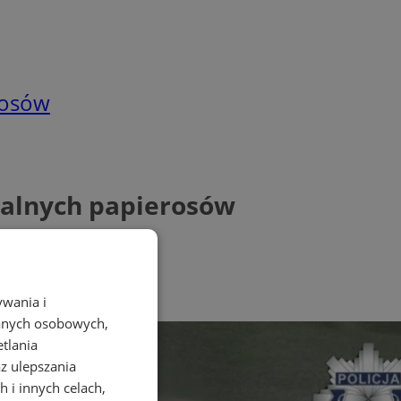
erosów
egalnych papierosów
ywania i
danych osobowych,
etlania
az ulepszania
 i innych celach,