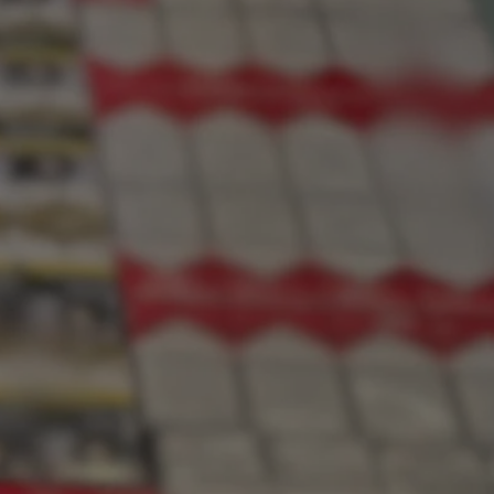
ator sesji.
ator sesji.
ator sesji.
usługę Cookie-
rencji dotyczących
est to konieczne,
działał poprawnie.
cje o zgodzie
h dotyczących
tryny. Rejestruje
ci i ustawień
ie w kolejnych
nie musi ponownie
 zwiększa wygodę i
ych.
Opis
 OpenX dla
one określone
okie Microsoft MSN,
enia skuteczności,
łowe działanie tej
plik cookie