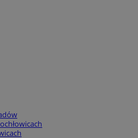
adów
tochłowicach
wicach