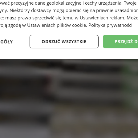
wać precyzyjne dane geolokalizacyjne i cechy urządzenia. Twoje
tryny. Niektórzy dostawcy mogą opierać się na prawnie uzasadnio
ie; masz prawo sprzeciwić się temu w
Ustawieniach reklam
. Może
woją zgodę w
Ustawieniach plików cookie
.
Polityka prywatności
EGÓŁY
ODRZUĆ WSZYSTKIE
PRZEJDŹ 
Wydajność
Targetowanie
Funkcjonalność
Ni
ezbędne
Wydajność
Targetowanie
Funkcjonalność
Niesklasyfikow
ie umożliwiają korzystanie z podstawowych funkcji strony internetowej, takich jak log
Bez niezbędnych plików cookie nie można prawidłowo korzystać ze strony internetowe
Provider
/
Okres
Opis
Domena
przechowywania