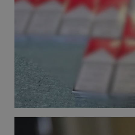
openstat_1gz8lx8d
_ga_DEDM2KCVWQ
_ga
VISITOR_INFO1_LIV
_clsk
ustat_6nfvwhmzau
_clsk
MUID
FCCDCF
__eoi