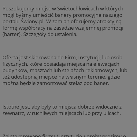
Poszukujemy miejsc w Świetochłowicach w których
moglibyśmy umieścić banery promocyjne naszego
portalu Świony.pl. W zamian oferujemy atrakcyjną
formę współpracy na zasadzie wzajemnej promocji
(barter). Szczegóły do ustalenia.
Oferta jest skierowana do Firm, Instytucji, lub osób
fizycznych, które posiadają miejsca na elewacjach
budynków, masztach lub stelażach reklamowych, lub
też udostepnią miejsce na własnym terenie, gdzie
można będzie zamontować stelaż pod baner.
Istotne jest, aby były to miejsca dobrze widoczne z
zewnątrz, w ruchliwych miejscach lub przy ulicach.
Zainteresowane firmy / instytucje / osoby prosimy o