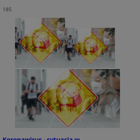
185
Koronawirus - sytuacja w