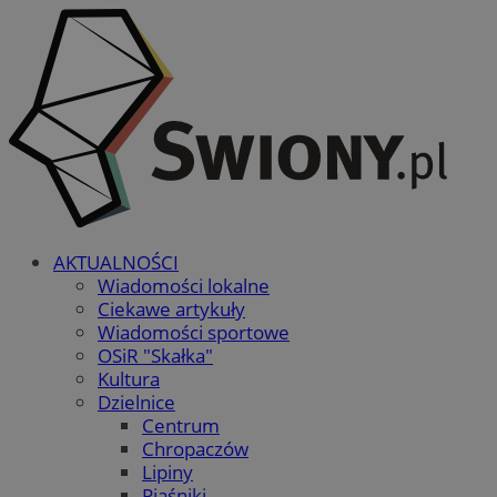
AKTUALNOŚCI
Wiadomości lokalne
Ciekawe artykuły
Wiadomości sportowe
OSiR "Skałka"
Kultura
Dzielnice
Centrum
Chropaczów
Lipiny
Piaśniki