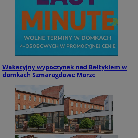
Wakacyjny wypoczynek nad Bałtykiem w
domkach Szmaragdowe Morze