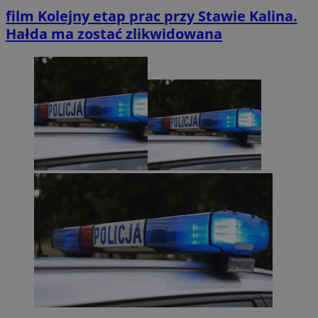
film
Kolejny etap prac przy Stawie Kalina.
Hałda ma zostać zlikwidowana