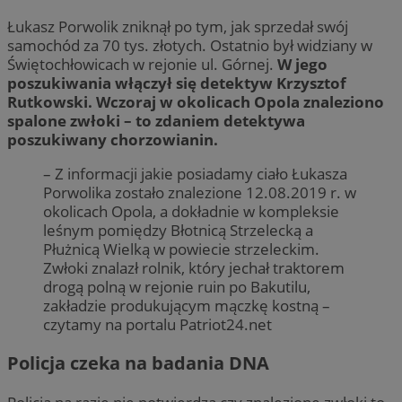
Łukasz Porwolik zniknął po tym, jak sprzedał swój
samochód za 70 tys. złotych. Ostatnio był widziany w
Świętochłowicach w rejonie ul. Górnej.
W jego
poszukiwania włączył się detektyw Krzysztof
Rutkowski. Wczoraj w okolicach Opola znaleziono
spalone zwłoki – to zdaniem detektywa
poszukiwany chorzowianin.
– Z informacji jakie posiadamy ciało Łukasza
Porwolika zostało znalezione 12.08.2019 r. w
okolicach Opola, a dokładnie w kompleksie
leśnym pomiędzy Błotnicą Strzelecką a
Płużnicą Wielką w powiecie strzeleckim.
Zwłoki znalazł rolnik, który jechał traktorem
drogą polną w rejonie ruin po Bakutilu,
zakładzie produkującym mączkę kostną –
czytamy na portalu Patriot24.net
Policja czeka na badania DNA