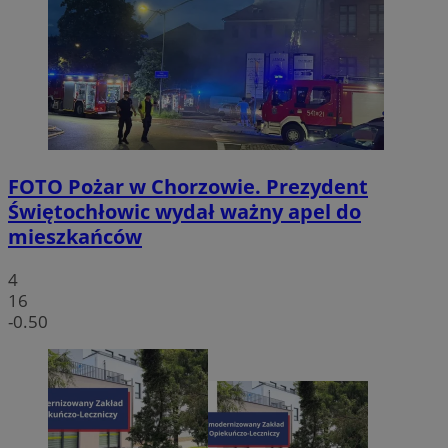
FOTO
Pożar w Chorzowie. Prezydent
Świętochłowic wydał ważny apel do
mieszkańców
4
16
-0.50