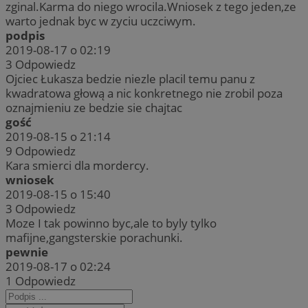
zginal.Karma do niego wrocila.Wniosek z tego jeden,ze
warto jednak byc w zyciu uczciwym.
podpis
2019-08-17 o 02:19
3
Odpowiedz
Ojciec Łukasza bedzie niezle placil temu panu z
kwadratowa głową a nic konkretnego nie zrobil poza
oznajmieniu ze bedzie sie chajtac
gość
2019-08-15 o 21:14
9
Odpowiedz
Kara smierci dla mordercy.
wniosek
2019-08-15 o 15:40
3
Odpowiedz
Moze I tak powinno byc,ale to byly tylko
mafijne,gangsterskie porachunki.
pewnie
2019-08-17 o 02:24
1
Odpowiedz