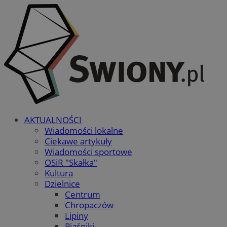
AKTUALNOŚCI
Wiadomości lokalne
Ciekawe artykuły
Wiadomości sportowe
OSiR "Skałka"
Kultura
Dzielnice
Centrum
Chropaczów
Lipiny
Piaśniki