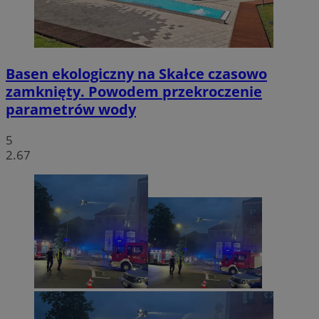
Basen ekologiczny na Skałce czasowo
zamknięty. Powodem przekroczenie
parametrów wody
5
2.67