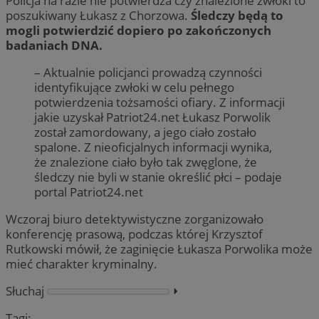
Policja na razie nie potwierdza czy znalezione zwłoki to
poszukiwany Łukasz z Chorzowa.
Śledczy będą to
mogli potwierdzić dopiero po zakończonych
badaniach DNA.
– Aktualnie policjanci prowadzą czynności
identyfikujące zwłoki w celu pełnego
potwierdzenia tożsamości ofiary. Z informacji
jakie uzyskał Patriot24.net Łukasz Porwolik
został zamordowany, a jego ciało zostało
spalone. Z nieoficjalnych informacji wynika,
że znalezione ciało było tak zwęglone, że
śledczy nie byli w stanie określić płci – podaje
portal Patriot24.net
Wczoraj biuro detektywistyczne zorganizowało
konferencję prasową, podczas której Krzysztof
Rutkowski mówił, że zaginięcie Łukasza Porwolika może
mieć charakter kryminalny.
Słuchaj
⏵︎
Tagi: