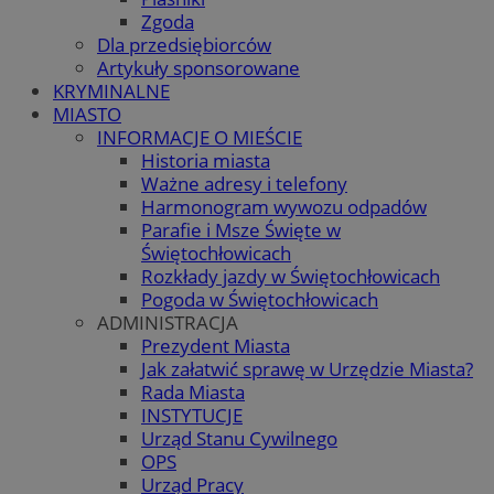
Zgoda
Dla przedsiębiorców
Artykuły sponsorowane
KRYMINALNE
MIASTO
INFORMACJE O MIEŚCIE
Historia miasta
Ważne adresy i telefony
Harmonogram wywozu odpadów
Parafie i Msze Święte w
Świętochłowicach
Rozkłady jazdy w Świętochłowicach
Pogoda w Świętochłowicach
ADMINISTRACJA
Prezydent Miasta
Jak załatwić sprawę w Urzędzie Miasta?
Rada Miasta
INSTYTUCJE
Urząd Stanu Cywilnego
OPS
Urząd Pracy