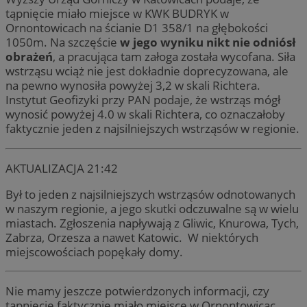
tąpnięcie miało miejsce w KWK BUDRYK w
Ornontowicach na ścianie D1 358/1 na głębokości
1050m. Na szczęście
w jego wyniku nikt nie odniósł
obrażeń
, a pracująca tam załoga została wycofana. Siła
wstrząsu wciąż nie jest dokładnie doprecyzowana, ale
na pewno wynosiła powyżej 3,2 w skali Richtera.
Instytut Geofizyki przy PAN podaje, że wstrząs mógł
wynosić powyżej 4.0 w skali Richtera, co oznaczałoby
faktycznie jeden z najsilniejszych wstrząsów w regionie.
AKTUALIZACJA 21:42
Był to jeden z najsilniejszych wstrząsów odnotowanych
w naszym regionie, a jego skutki odczuwalne są w wielu
miastach. Zgłoszenia napływają z Gliwic, Knurowa, Tych,
Zabrza, Orzesza a nawet Katowic. W niektórych
miejscowościach popękały domy.
Nie mamy jeszcze potwierdzonych informacji, czy
tąpnięcie faktycznie miało miejsce w Ornontowicac.