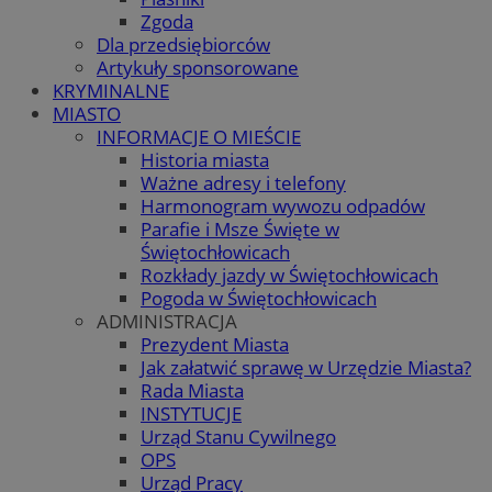
Zgoda
Dla przedsiębiorców
Artykuły sponsorowane
KRYMINALNE
MIASTO
INFORMACJE O MIEŚCIE
Historia miasta
Ważne adresy i telefony
Harmonogram wywozu odpadów
Parafie i Msze Święte w
Świętochłowicach
Rozkłady jazdy w Świętochłowicach
Pogoda w Świętochłowicach
ADMINISTRACJA
Prezydent Miasta
Jak załatwić sprawę w Urzędzie Miasta?
Rada Miasta
INSTYTUCJE
Urząd Stanu Cywilnego
OPS
Urząd Pracy