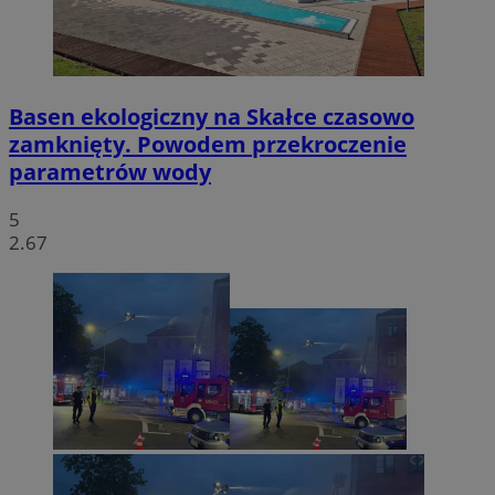
Basen ekologiczny na Skałce czasowo
zamknięty. Powodem przekroczenie
parametrów wody
5
2.67