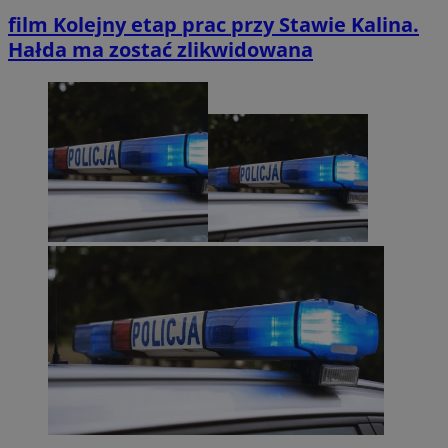
film
Kolejny etap prac przy Stawie Kalina.
Hałda ma zostać zlikwidowana