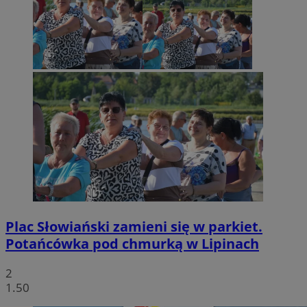
Plac Słowiański zamieni się w parkiet.
Potańcówka pod chmurką w Lipinach
2
1.50