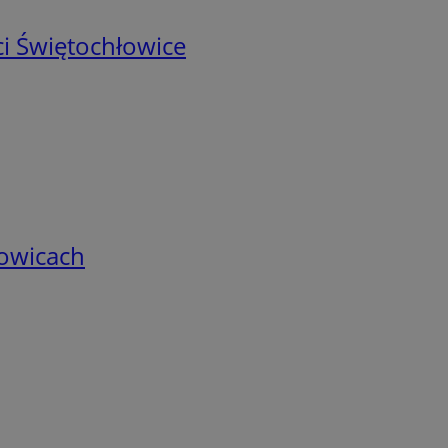
i Świętochłowice
łowicach