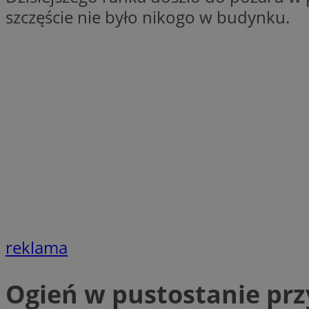
szczęście nie było nikogo w budynku.
__cf_bm
CookieScriptConse
Pro
Nazwa
Nazwa
Do
Nazwa
C
google_push
.bi
sa-user-id-v2
reklama
__eoi
Ogień w pustostanie pr