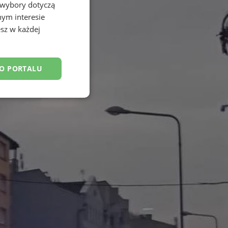
 wybory dotyczą
nym interesie
sz w każdej
DO PORTALU
nkcjonalność
owanie użytkownika i
j.