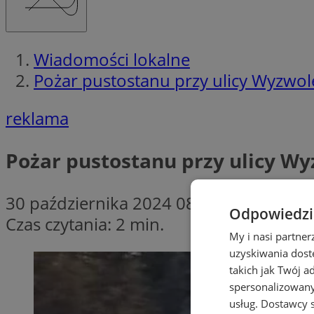
Wiadomości lokalne
Pożar pustostanu przy ulicy Wyzwol
reklama
Pożar pustostanu przy ulicy W
30 października 2024 08:30
Odpowiedzia
Czas czytania: 2 min.
My i nasi partne
uzyskiwania dost
takich jak Twój a
spersonalizowanyc
usług.
Dostawcy s