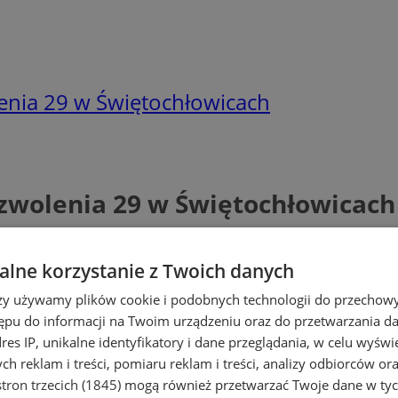
enia 29 w Świętochłowicach
yzwolenia 29 w Świętochłowicach
lne korzystanie z Twoich danych
rzy używamy plików cookie i podobnych technologii do przechow
ępu do informacji na Twoim urządzeniu oraz do przetwarzania 
dres IP, unikalne identyfikatory i dane przeglądania, w celu wyświ
h reklam i treści, pomiaru reklam i treści, analizy odbiorców or
tron trzecich (1845)
mogą również przetwarzać Twoje dane w tych