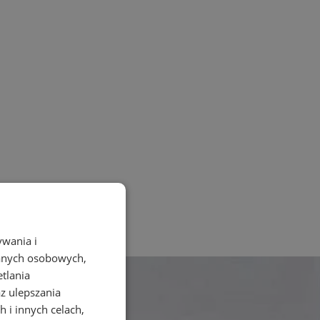
ywania i
danych osobowych,
etlania
az ulepszania
 i innych celach,