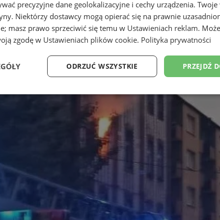
wać precyzyjne dane geolokalizacyjne i cechy urządzenia. Twoje
tryny. Niektórzy dostawcy mogą opierać się na prawnie uzasadnio
ie; masz prawo sprzeciwić się temu w
Ustawieniach reklam
. Może
woją zgodę w
Ustawieniach plików cookie
.
Polityka prywatności
EGÓŁY
ODRZUĆ WSZYSTKIE
PRZEJDŹ 
e
Wydajność
Targetowanie
Fu
Niezbędne
Wydajność
Targetowanie
Funkcjonalność
ie umożliwiają korzystanie z podstawowych funkcji strony internetowej, takich jak log
Bez niezbędnych plików cookie nie można prawidłowo korzystać ze strony internetowe
Okres
Provider
/
Domena
Opis
przechowywania