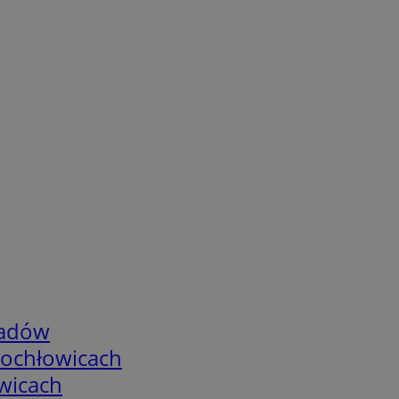
adów
tochłowicach
wicach