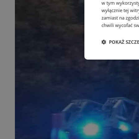
w tym wykorzysty
wyłącznie tej wi
zamiast na zgodz
chwili wycofać s
POKAŻ SZCZ
Niezbędn
Niezbędne pliki cook
zarządzanie kontem. 
Nazwa