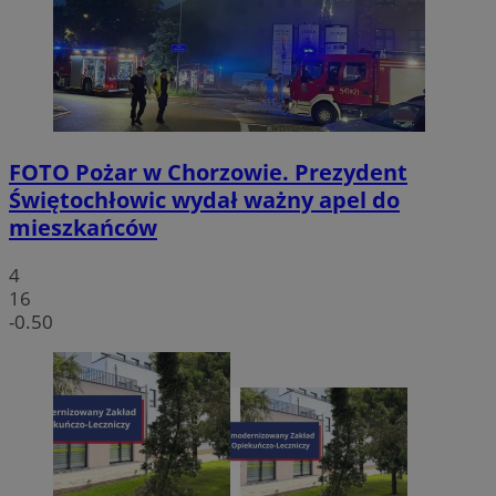
FOTO
Pożar w Chorzowie. Prezydent
Świętochłowic wydał ważny apel do
mieszkańców
4
16
-0.50