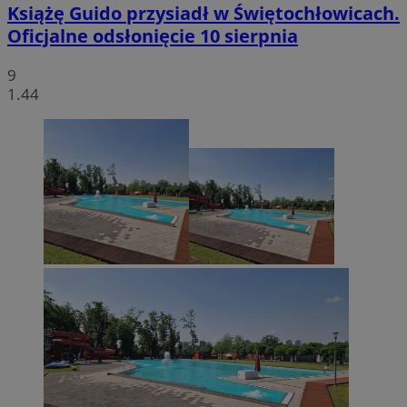
Książę Guido przysiadł w Świętochłowicach.
Oficjalne odsłonięcie 10 sierpnia
9
1.44