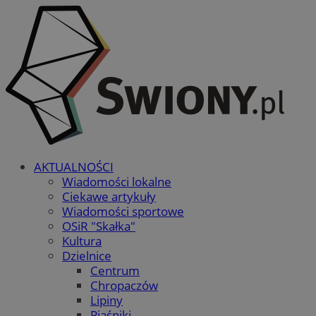
AKTUALNOŚCI
Wiadomości lokalne
Ciekawe artykuły
Wiadomości sportowe
OSiR "Skałka"
Kultura
Dzielnice
Centrum
Chropaczów
Lipiny
Piaśniki