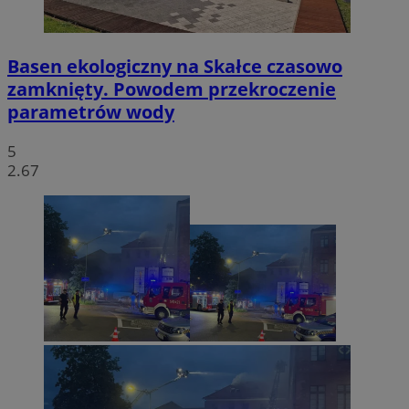
Basen ekologiczny na Skałce czasowo
zamknięty. Powodem przekroczenie
parametrów wody
5
2.67