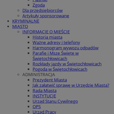
Zgoda
Dla przedsiębiorców
Artykuły sponsorowane
KRYMINALNE
MIASTO
INFORMACJE O MIEŚCIE
Historia miasta
Ważne adresy i telefony
Harmonogram wywozu odpadów
Parafie i Msze Święte w
Świętochłowicach
Rozkłady jazdy w Świętochłowicach
Pogoda w Świętochłowicach
ADMINISTRACJA
Prezydent Miasta
Jak załatwić sprawę w Urzędzie Miasta?
Rada Miasta
INSTYTUCJE
Urząd Stanu Cywilnego
OPS
Urząd Pracy