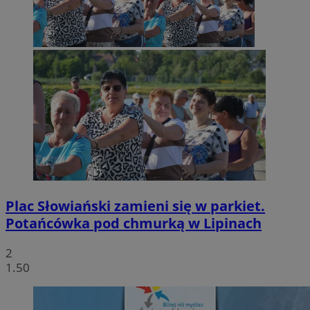
Plac Słowiański zamieni się w parkiet.
Potańcówka pod chmurką w Lipinach
2
1.50