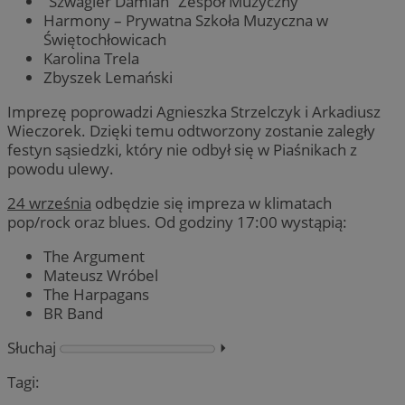
“Szwagier Damian” Zespół Muzyczny
Harmony – Prywatna Szkoła Muzyczna w
Świętochłowicach
Karolina Trela
Zbyszek Lemański
Imprezę poprowadzi Agnieszka Strzelczyk i Arkadiusz
Wieczorek. Dzięki temu odtworzony zostanie zaległy
festyn sąsiedzki, który nie odbył się w Piaśnikach z
powodu ulewy.
24 września
odbędzie się impreza w klimatach
pop/rock oraz blues. Od godziny 17:00 wystąpią:
The Argument
Mateusz Wróbel
The Harpagans
BR Band
Słuchaj
⏵︎
Tagi: