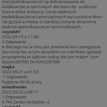
mieszkańc&oacute;w? np dofinansowanie do
klub&oacute;w sportowych dla dzieci itp - publiczna
kasa w dobie drożyzny i coraz większych
wydatk&oacute;w samorządowych wyrzucona w błoto -
nie igrzysk a chleba, to bardziej zostanie docenione
podczas wybor&oacute;w samorządowych
voytek81
2022-09-19 o 11:08
3
Odpowiedz
A dlaczego raz w roku jest powitanie lata i pożegnanie
lata może byc w tym wszystkim co rzad Wam zgotiwal
przynajmniej to ludziom nalezy die tym malym i tym
duzym JESTEM ZA KONCERTEM
majka
2022-09-21 o 01:53
-1
Odpowiedz
Najpierw idź do pracy.
mieszkaniec
2022-09-22 o 06:17
1
Odpowiedz
A The Zenka nie bydzie :-(
voytek81