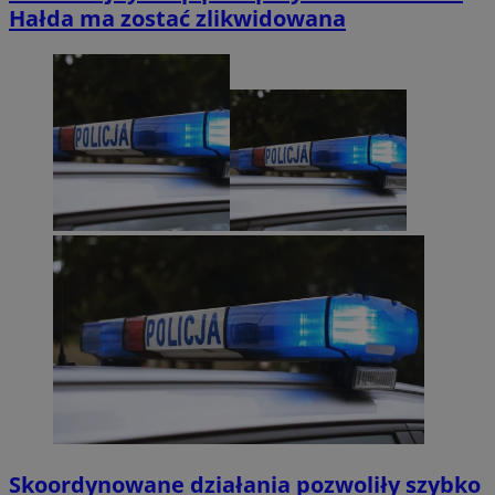
Hałda ma zostać zlikwidowana
Skoordynowane działania pozwoliły szybko