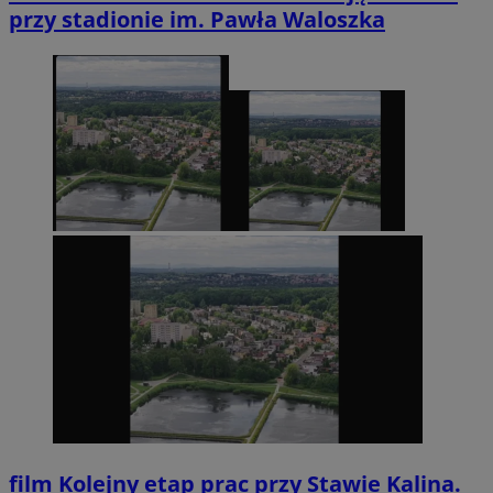
przy stadionie im. Pawła Waloszka
film
Kolejny etap prac przy Stawie Kalina.