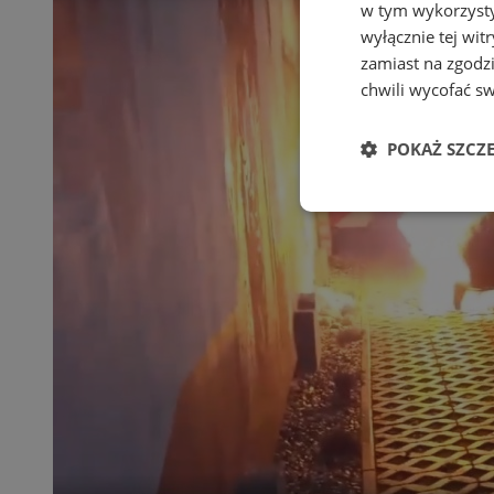
w tym wykorzysty
wyłącznie tej wi
zamiast na zgodz
chwili wycofać s
POKAŻ SZCZ
Niezbędne
Ni
Niezbędne pliki cook
zarządzanie kontem. 
Nazwa