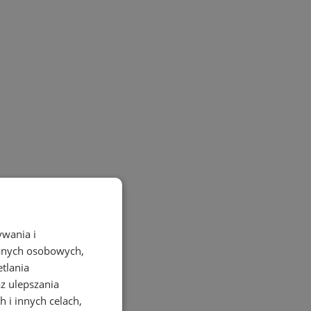
ywania i
danych osobowych,
etlania
az ulepszania
 i innych celach,