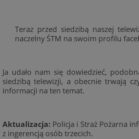
openstat_1gz8lx8d
_ga_DEDM2KCVWQ
Teraz przed siedzibą naszej telew
_ga
naczelny ŚTM na swoim profilu fac
VISITOR_INFO1_LIV
_clsk
Ja udało nam się dowiedzieć, podobna
ustat_6nfvwhmzau
siedzibą telewizji, a obecnie trwają
informacji na ten temat.
_clsk
MUID
FCCDCF
Aktualizacja:
Policja i Straż Pożarna 
__eoi
z ingerencją osób trzecich.