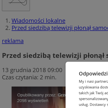
Wiadomości lokalne
Przed siedzibą telewizji płonął sam
reklama
Przed siedzibą telewizji płoną
13 grudnia 2018 09:00
Odpowiedzia
Czas czytania: 2 min.
My i nasi partne
uzyskiwania dost
takich jak Twój a
spersonalizowanyc
usług.
Dostawcy s