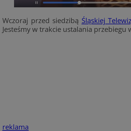
QeSessID
MvSessID
Wczoraj przed siedzibą
Śląskiej Telewiz
SessID
Jesteśmy w trakcie ustalania przebieg
CookieScriptConse
VISITOR_PRIVACY_
Nazwa
Nazwa
__Secure-YNID
Nazwa
OAID
SRM_B
reklama