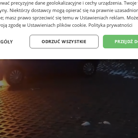
wać precyzyjne dane geolokalizacyjne i cechy urządzenia. Twoje
tryny. Niektórzy dostawcy mogą opierać się na prawnie uzasadnio
ie; masz prawo sprzeciwić się temu w
Ustawieniach reklam
. Może
woją zgodę w
Ustawieniach plików cookie
.
Polityka prywatności
EGÓŁY
ODRZUĆ WSZYSTKIE
PRZEJDŹ 
Wydajność
Targetowanie
Funkcjonalność
Ni
ezbędne
Wydajność
Targetowanie
Funkcjonalność
Niesklasyfikow
ie umożliwiają korzystanie z podstawowych funkcji strony internetowej, takich jak log
Bez niezbędnych plików cookie nie można prawidłowo korzystać ze strony internetowe
Provider
/
Okres
Opis
Domena
przechowywania