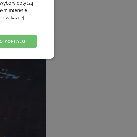
 wybory dotyczą
nym interesie
sz w każdej
DO PORTALU
esklasyfikowane
ane
owanie użytkownika i
j.