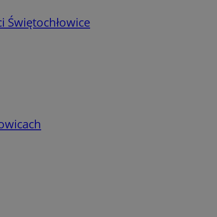
i Świętochłowice
łowicach