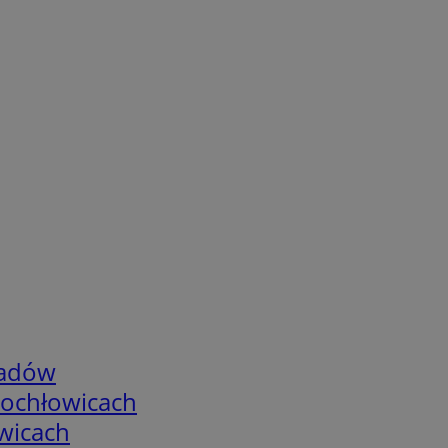
adów
tochłowicach
wicach