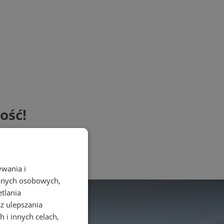
ość!
ywania i
danych osobowych,
etlania
az ulepszania
 i innych celach,