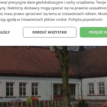
wać precyzyjne dane geolokalizacyjne i cechy urządzenia. Twoje
tryny. Niektórzy dostawcy mogą opierać się na prawnie uzasadnio
ie; masz prawo sprzeciwić się temu w
Ustawieniach reklam
. Może
woją zgodę w
Ustawieniach plików cookie
.
Polityka prywatności
EGÓŁY
ODRZUĆ WSZYSTKIE
PRZEJDŹ 
e
Wydajność
Targetowanie
Fu
Niezbędne
Wydajność
Targetowanie
Funkcjonalność
ie umożliwiają korzystanie z podstawowych funkcji strony internetowej, takich jak log
Bez niezbędnych plików cookie nie można prawidłowo korzystać ze strony internetowe
Okres
Provider
/
Domena
Opis
przechowywania