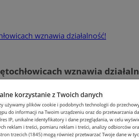
hłowicach wznawia działalność!
iętochłowicach wznawia działaln
lne korzystanie z Twoich danych
rzy używamy plików cookie i podobnych technologii do przechow
ępu do informacji na Twoim urządzeniu oraz do przetwarzania 
dres IP, unikalne identyfikatory i dane przeglądania, w celu wyświ
h reklam i treści, pomiaru reklam i treści, analizy odbiorców or
tron trzecich (1845)
mogą również przetwarzać Twoje dane w tych