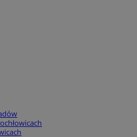
adów
tochłowicach
wicach