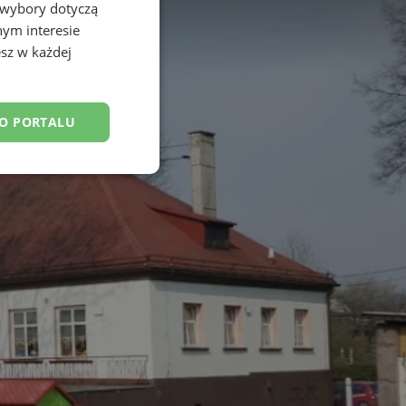
 wybory dotyczą
nym interesie
sz w każdej
DO PORTALU
nkcjonalność
owanie użytkownika i
j.