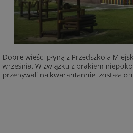
QeSessID
MvSessID
SessID
euds
li_gc
Dobre wieści płyną z Przedszkola Miejs
września. W związku z brakiem niepokoj
VISITOR_PRIVACY_
przebywali na kwarantannie, została o
INGRESSCOOKIE
suid