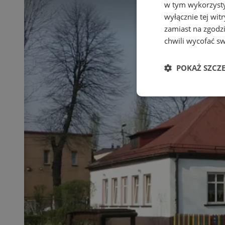
w tym wykorzysty
wyłącznie tej wi
zamiast na zgodz
chwili wycofać s
POKAŻ SZCZ
Niezbędn
Niezbędne pliki cook
zarządzanie kontem. 
Nazwa