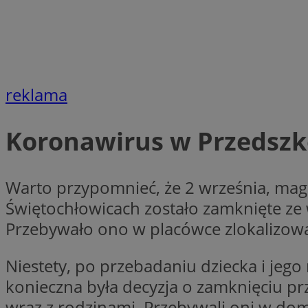
__cf_bm
CookieScriptConse
reklama
Koronawirus w Przedszko
Pro
Warto przypomnieć, że 2 września, magi
Nazwa
Nazwa
Do
Nazwa
Świętochłowicach zostało zamknięte ze
C
google_push
.bi
sa-user-id-v2
Przebywało ono w placówce zlokalizowan
Niestety, po przebadaniu dziecka i jego 
__eoi
konieczna była decyzja o zamknięciu p
wraz z rodzinami. Przebywali oni w dom