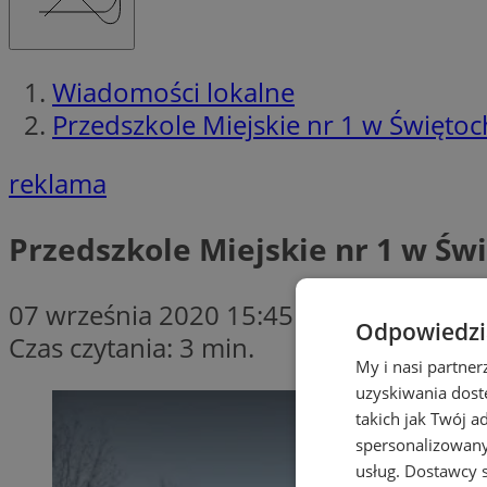
Wiadomości lokalne
Przedszkole Miejskie nr 1 w Świętoc
reklama
Przedszkole Miejskie nr 1 w Św
07 września 2020 15:45
Odpowiedzia
Czas czytania: 3 min.
My i nasi partne
uzyskiwania dost
takich jak Twój a
spersonalizowanyc
usług.
Dostawcy s