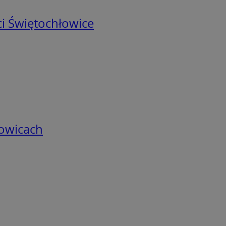
i Świętochłowice
łowicach