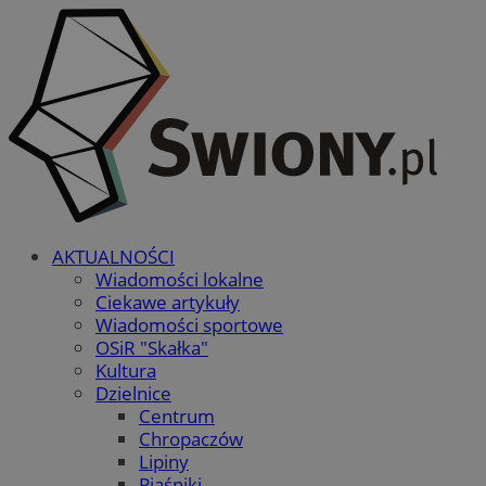
AKTUALNOŚCI
Wiadomości lokalne
Ciekawe artykuły
Wiadomości sportowe
OSiR "Skałka"
Kultura
Dzielnice
Centrum
Chropaczów
Lipiny
Piaśniki