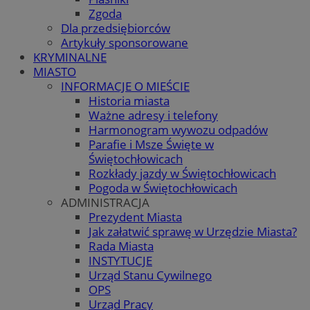
Zgoda
Dla przedsiębiorców
Artykuły sponsorowane
KRYMINALNE
MIASTO
INFORMACJE O MIEŚCIE
Historia miasta
Ważne adresy i telefony
Harmonogram wywozu odpadów
Parafie i Msze Święte w
Świętochłowicach
Rozkłady jazdy w Świętochłowicach
Pogoda w Świętochłowicach
ADMINISTRACJA
Prezydent Miasta
Jak załatwić sprawę w Urzędzie Miasta?
Rada Miasta
INSTYTUCJE
Urząd Stanu Cywilnego
OPS
Urząd Pracy