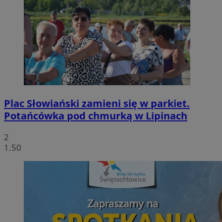
Plac Słowiański zamieni się w parkiet.
Potańcówka pod chmurką w Lipinach
2
1.50