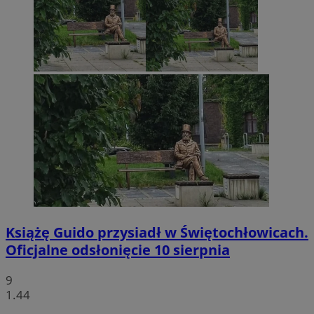
Książę Guido przysiadł w Świętochłowicach.
Oficjalne odsłonięcie 10 sierpnia
9
1.44