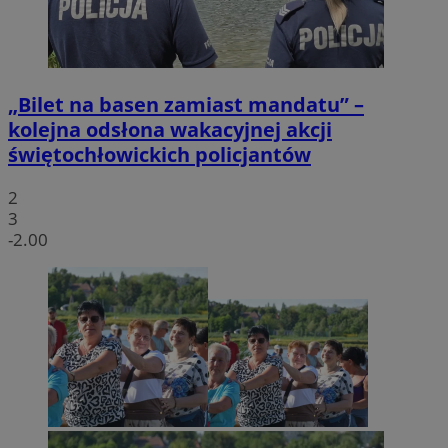
„Bilet na basen zamiast mandatu” –
kolejna odsłona wakacyjnej akcji
świętochłowickich policjantów
2
3
-2.00