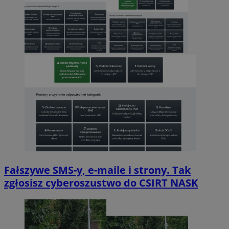
Fałszywe SMS-y, e-maile i strony. Tak
zgłosisz cyberoszustwo do CSIRT NASK