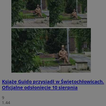
Książę Guido przysiadł w Świętochłowicach.
Oficjalne odsłonięcie 10 sierpnia
9
1.44