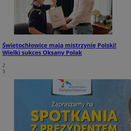
Świętochłowice mają mistrzynię Polski!
Wielki sukces Oksany Polak
2
3