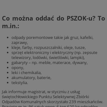
Co można oddać do PSZOK-u? To
m.in.:
odpady poremontowe takie jak gruz, kafelki,
zaprawy,
kleje, farby, rozpuszczalniki, oleje, tusze,
sprzęt elektroniczny i elektryczny (np. zepsute
telewizory, lodówki, świetlówki, lampki),
gabaryty – np. meble, materace, dywany,
opony,
leki i chemikalia,
akumulatory, baterie,
tekstylia.
Jak informuje magistrat, w styczniu z usług
świętochłowickiego Punktu Selektywnej Zbiórki
Odpadów Komunalnych skorzystało 239 mieszkańców.
Przyjęto m.in. 96 sztuk opon, 6 ton 620 kg odpadów