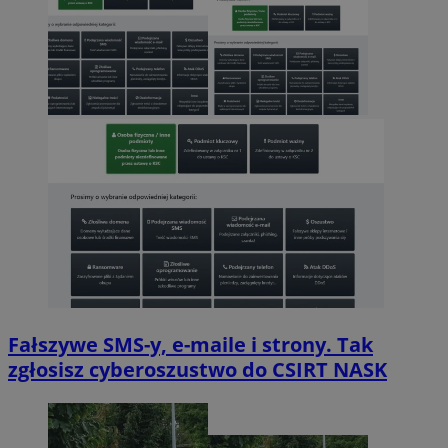
Fałszywe SMS-y, e-maile i strony. Tak
zgłosisz cyberoszustwo do CSIRT NASK