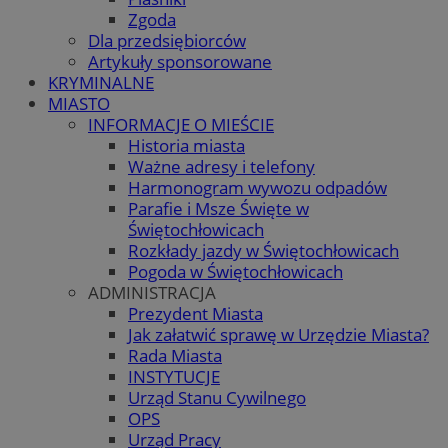
Zgoda
Dla przedsiębiorców
Artykuły sponsorowane
KRYMINALNE
MIASTO
INFORMACJE O MIEŚCIE
Historia miasta
Ważne adresy i telefony
Harmonogram wywozu odpadów
Parafie i Msze Święte w
Świętochłowicach
Rozkłady jazdy w Świętochłowicach
Pogoda w Świętochłowicach
ADMINISTRACJA
Prezydent Miasta
Jak załatwić sprawę w Urzędzie Miasta?
Rada Miasta
INSTYTUCJE
Urząd Stanu Cywilnego
OPS
Urząd Pracy