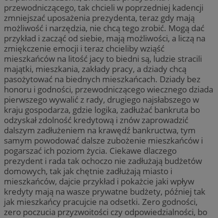
przewodniczącego, tak chcieli w poprzedniej kadencji
zmniejszać uposażenia prezydenta, teraz gdy mają
możliwość i narzędzia, nie chcą tego zrobić. Mogą dać
przykład i zacząć od siebie, mają możliwości, a liczą na
zmiękczenie emocji i teraz chcieliby wziąść
mieszkańców na litość jacy to biedni są, ludzie stracili
majątki, mieszkania, zakłady pracy, a dziady chcą
pasożytować na biednych mieszkańcach. Dziady bez
honoru i godności, przewodniczącego wiecznego dziada
pierwszego wywalić z rady, drugiego najsłabszego w
kraju gospodarza, gdzie logika, zadłużać bankruta bo
odzyskał zdolność kredytową i znów zaprowadzić
dalszym zadłużeniem na krawędź bankructwa, tym
samym powodować dalsze zubożenie mieszkańców i
pogarszać ich poziom życia. Ciekawe dlaczego
prezydent i rada tak ochoczo nie zadłużają budżetów
domowych, tak jak chętnie zadłużają miasto i
mieszkańców, dajcie przykład i pokażcie jaki wpływ
kredyty mają na wasze prywatne budżety, później tak
jak mieszkańcy pracujcie na odsetki. Zero godności,
zero poczucia przyzwoitości czy odpowiedzialności, bo