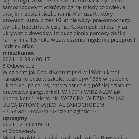
się do tego, że w 1997 roku brał udział w wypadku
samochodowym w którym zginął młody człowiek, a
dwaj inni zostali ciężko ranni. Mariusz K., który
prowadził auto, przez 16 lat nie odbył prawomocnego
wyroku trzech lat więzienia. Kostempski, skazany za
ukrywanie dowodów i nieudzielenie pomocy ciężko
rannym na 1,5 roku w zawieszeniu, nigdy nie przeprosił
rodziny ofiar.
mieszkaniec
2021-12-03 o 00:17
3
Odpowiedz
Widziałem jak Dawid Kostempski w 1984r ukradł
kanapki koledze w szkole, później w 1986 w pewexie
ukradł chupa chups, natomiast co się później działo to
prawdziwa gangsterka!!! W 1991r WIDZIAŁEM jak
kopnął kota!!! Ale to nic. WCZORAJ WIDZIAŁEM JAK
ULICĄ BYTOMSKĄ JECHAŁ SAMOCHODEM
67.5KM/H.HAŃBA!!! Gdzie to zgłosić???
uprzejmy
2021-12-03 o 09:31
-4
Odpowiedz
Miasto praktycznie plajtowało od czasów Rawskiej, ale