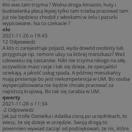
Kto was tam trzyma ? Wolna droga Amazon, huty i
budowlanka płacą lepiej tylko tam trzeba pracować tam
już nie będziesz chodził z włoskami w żelu i pazurki
wypicowane. Na co czekacie ?
olo
2021-11-26 o 19:43
12
Odpowiedz
A kto ci zarejestruje pojazd, wyda dowód osobisty lub
przygotuje np. remont ulicy na której mieszkasz? Weź
człowieku się zastanów. Nikt nie trzyma nikogo na siłę,
oczywiście masz racje i tak się dzieje, że specjaliści
uciekają, a jakość usług spada. A później mieszkańcy
mają pretensje bo jest niekompetencja w UM. Bo osoba
wyspecjalizowana nie będzie chciała pracować za
najniższą krajową. Bo tak się zarabia w UM.
qwerty
2021-11-28 o 11:34
-2
Odpowiedz
Jak już trolle Danielka i Adaśka cisną po urzędnikach, to
wiesz, że się dzieje w urzędzie. Swoją drogą to
powinnien wywiad zacząć od podziękowań, że nic, które