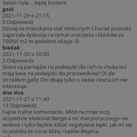
świon i tyle... będę kontent
gość
2021-11-29 o 21:15
0
Odpowiedz
Dzisiaj na mieszkania stać nielicznych Chociaż przecież
zagorzała dyskusja na temat uroczyska i klocków za
7000zl m2 to podobno okazja :D
biedak
2021-11-30 o 10:00
2
Odpowiedz
Skoro są pieniądze na podwyżki dla nich to chyba też
mają kasę na podwyżki dla pracowników? O! ale
strzeliłem gafę! Oni dbają tylko o siebie reszta ich nie
interesuje.
dno dna
2021-11-27 o 11:40
13
Odpowiedz
Fajnie trafne komentarze. Miód na moje oczy,
oczywiście elektorat Bergera nic merytorycznego nie
wniesie i tylko będzie klikać negatywne łapki. Jak mi się
to podoba że coraz bliżej rządów Begera.