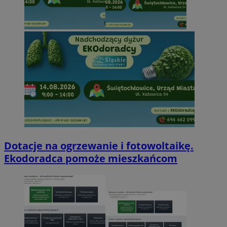
Dotacje na ogrzewanie i fotowoltaikę.
Ekodoradca pomoże mieszkańcom