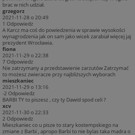
brac w nich udział.
grzegorz
2021-11-28 o 20:49
1
Odpowiedz
A Karcz ma coś do powiedzenia w sprawie wysokości
wynagrodzenia jak on sam jako wicek zarabiał więcej jaj
prezydent Wrocławia.
fiona
2021-11-29 o 22:38
7
Odpowiedz
Nie zatrzymany a przedstawienie zarzutów Zatrzymać
to możesz zwieracze przy najbliższych wyborach
mieszkaniec
2021-11-29 o 13:16
-2
Odpowiedz
BARBI TY to piszesz , czy ty Dawid spod celi ?
xcv
2021-11-30 o 22:33
2
Odpowiedz
Mieszkaniec co u pisze to stary kostempskiego na
zmiane z Barbi , apropo Barbi to nie bylas taka madra o