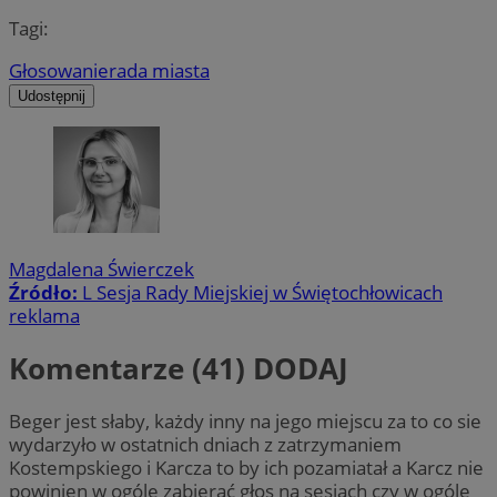
Tagi:
Głosowanie
rada miasta
Udostępnij
Magdalena Świerczek
Źródło:
L Sesja Rady Miejskiej w Świętochłowicach
reklama
Komentarze (41)
DODAJ
Beger jest słaby, każdy inny na jego miejscu za to co sie
wydarzyło w ostatnich dniach z zatrzymaniem
Kostempskiego i Karcza to by ich pozamiatał a Karcz nie
powinien w ogóle zabierać głos na sesjach czy w ogóle