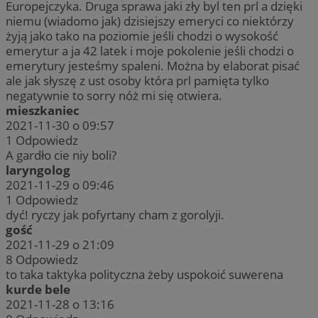
Europejczyka. Druga sprawa jaki zły byl ten prl a dzięki
niemu (wiadomo jak) dzisiejszy emeryci co niektórzy
żyją jako tako na poziomie jeśli chodzi o wysokość
emerytur a ja 42 latek i moje pokolenie jeśli chodzi o
emerytury jesteśmy spaleni. Można by elaborat pisać
ale jak słyszę z ust osoby która prl pamięta tylko
negatywnie to sorry nóż mi się otwiera.
mieszkaniec
2021-11-30 o 09:57
1
Odpowiedz
A gardło cie niy boli?
laryngolog
2021-11-29 o 09:46
1
Odpowiedz
dyć! ryczy jak pofyrtany cham z gorolyji.
gość
2021-11-29 o 21:09
8
Odpowiedz
to taka taktyka polityczna żeby uspokoić suwerena
kurde bele
2021-11-28 o 13:16