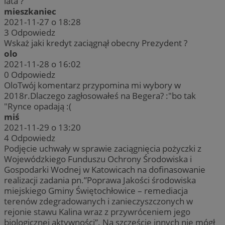
lata ?
mieszkaniec
2021-11-27 o 18:28
3
Odpowiedz
Wskaż jaki kredyt zaciągnął obecny Prezydent ?
olo
2021-11-28 o 16:02
0
Odpowiedz
OloTwój komentarz przypomina mi wybory w
2018r.Dlaczego zagłosowałeś na Begera? :"bo tak
"Rynce opadają :(
miś
2021-11-29 o 13:20
4
Odpowiedz
Podjęcie uchwały w sprawie zaciągnięcia pożyczki z
Wojewódzkiego Funduszu Ochrony Środowiska i
Gospodarki Wodnej w Katowicach na dofinasowanie
realizacji zadania pn.”Poprawa Jakości środowiska
miejskiego Gminy Świętochłowice – remediacja
terenów zdegradowanych i zanieczyszczonych w
rejonie stawu Kalina wraz z przywróceniem jego
biologicznej aktywności”. Na szczęście innych nie mógł