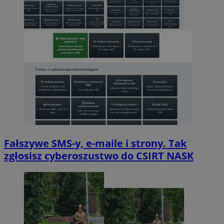
Fałszywe SMS-y, e-maile i strony. Tak
zgłosisz cyberoszustwo do CSIRT NASK