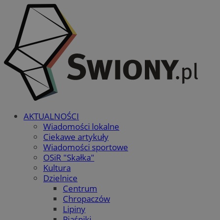
AKTUALNOŚCI
Wiadomości lokalne
Ciekawe artykuły
Wiadomości sportowe
OSiR "Skałka"
Kultura
Dzielnice
Centrum
Chropaczów
Lipiny
Piaśniki