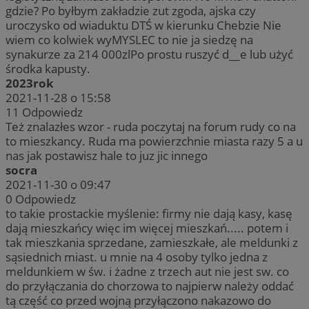
gdzie? Po byłbym zakładzie zut zgoda, ajska czy
uroczysko od wiaduktu DTŚ w kierunku Chebzie Nie
wiem co kolwiek wyMYSLEC to nie ja siedzę na
synakurze za 214 000zlPo prostu ruszyć d__e lub użyć
środka kapusty.
2023rok
2021-11-28 o 15:58
11
Odpowiedz
Też znalazłes wzor - ruda poczytaj na forum rudy co na
to mieszkancy. Ruda ma powierzchnie miasta razy 5 a u
nas jak postawisz hale to juz jic innego
socra
2021-11-30 o 09:47
0
Odpowiedz
to takie prostackie myślenie: firmy nie dają kasy, kasę
dają mieszkańcy więc im więcej mieszkań..... potem i
tak mieszkania sprzedane, zamieszkałe, ale meldunki z
sąsiednich miast. u mnie na 4 osoby tylko jedna z
meldunkiem w św. i żadne z trzech aut nie jest sw. co
do przyłączania do chorzowa to najpierw należy oddać
tą część co przed wojną przyłączono nakazowo do