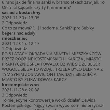
6 rano jak delfina na sanki w bransoletkach zawijali. To
On mial kajdanki czy Ty hmmmmm?
sasiad z kostuchny
2021-11-30 o 13:05
2
Odpowiedz
Co to za mowa? [...] i sodoma. Sanki? JprdlSebixy
begera nadleciały.
mieszkaniec
2021-12-01 o 12:17
1
Odpowiedz
PO 8 LATACH OKRADANIA MIASTA I MIESZKAŃCÓW
PRZEZ RODZINE KOSTEMPSKICH I KARCZA , MIASTO
PRAKTYCZNIE SPLAJTOWALO. DZIWIE SIE ŻE BEGER
WOGOLE SIE ZA TO WZIĄŁ , TRZEBA BYŁO DELFINA Z
TYM SYFEM ZOSTAWIC ON I TAK IDZIE SIEDZIEĆ A
MIASTO BY ZLIKWIDOWAŁ KARCZ
kostempskie won
2021-11-28 o 20:38
3
Odpowiedz
To nie jedyne kontrowersje wokół działań Dawida
Kostempskiego. Nigdy swoim wyborcom nie przyznał