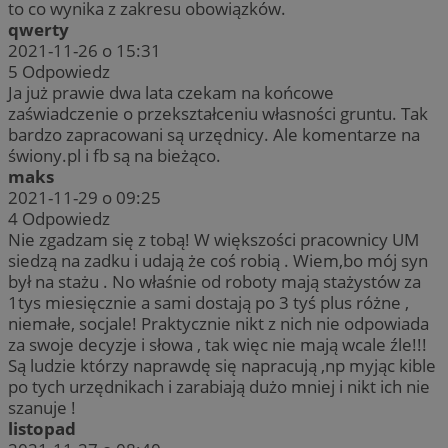
to co wynika z zakresu obowiązków.
qwerty
2021-11-26 o 15:31
5
Odpowiedz
Ja już prawie dwa lata czekam na końcowe
zaświadczenie o przekształceniu własności gruntu. Tak
bardzo zapracowani są urzędnicy. Ale komentarze na
świony.pl i fb są na bieżąco.
maks
2021-11-29 o 09:25
4
Odpowiedz
Nie zgadzam się z tobą! W większości pracownicy UM
siedzą na zadku i udają że coś robią . Wiem,bo mój syn
był na stażu . No właśnie od roboty mają stażystów za
1tys miesięcznie a sami dostają po 3 tyś plus różne ,
niemałe, socjale! Praktycznie nikt z nich nie odpowiada
za swoje decyzje i słowa , tak więc nie mają wcale źle!!!
Są ludzie którzy naprawdę się napracują ,np myjąc kible
po tych urzędnikach i zarabiają dużo mniej i nikt ich nie
szanuje !
listopad