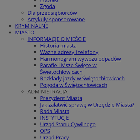
Zgoda
Dla przedsiębiorców
Artykuły sponsorowane
KRYMINALNE
MIASTO
INFORMACJE O MIEŚCIE
Historia miasta
Ważne adresy i telefony
Harmonogram wywozu odpadów
Parafie i Msze Święte w
Świętochłowicach
Rozkłady jazdy w Świętochłowicach
Pogoda w Świętochłowicach
ADMINISTRACJA
Prezydent Miasta
Jak załatwić sprawę w Urzędzie Miasta?
Rada Miasta
INSTYTUCJE
Urząd Stanu Cywilnego
OPS
Urząd Pracy