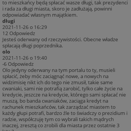
to mieszkańcy będą spłacać wasze długi, tak prezydenci
i rada za długi miasta, skoro je zadłużają, powinni
odpowiadać własnym majątkiem.
długi
2021-11-26 o 16:29
12
Odpowiedz
Jesteś oderwany od rzeczywistości. Obecne władze
spłacają długi poprzednika.
olo
2021-11-26 o 19:40
-6
Odpowiedz
Olo jedyny oderwany na tym portalu to ty, musieli
spłacić, żeby móc zaciągnąć nowe, a nowych na
widzimisię nikt ich do tego nie zmusił, takie same
cwaniaki, sami nie potrafią zarobić, tylko całe życie na
kredycie, jeszcze na kredycie, którego sami spłacać nie
muszą, bo banda cwaniaków, zaciąga kredyt na
rachunek mieszkańców, tak zarządzać miastem to
każdy głupi potrafi, bardzo źle to świadczy o prezidium i
radzie, współczuję tym co wybrali takich mądrych
inaczej, zresztą co zrobili dla miasta przez ostatnie 3