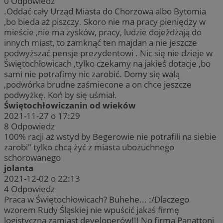
0
Odpowiedz
.Oddać cały Urząd Miasta do Chorzowa albo Bytomia
,bo bieda aż piszczy. Skoro nie ma pracy pieniędzy w
mieście ,nie ma zysków, pracy, ludzie dojeżdżają do
innych miast, to zamknąć ten majdan a nie jeszcze
podwyższać pensje prezydentowi . Nic się nie dzieje w
Świętochłowicach ,tylko czekamy na jakieś dotacje ,bo
sami nie potrafimy nic zarobić. Domy się walą
,podwórka brudne zaśmiecone a on chce jeszcze
podwyżkę. Koń by się uśmiał.
Świętochłowiczanin od wieków
2021-11-27 o 17:29
8
Odpowiedz
100% racji aż wstyd by Begerowie nie potrafili na siebie
zarobi" tylko chcą żyć z miasta ubożuchnego
schorowanego
jolanta
2021-12-02 o 22:13
4
Odpowiedz
Praca w Świętochłowicach? Buhehe... :/Dlaczego
wzorem Rudy Śląskiej nie wpuścić jakaś firmę
logistyczną zamiast developerów!!! No firma Panattoni