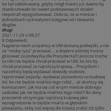
bo był zablokowany, gdyby mógł miasto już dawno by
zbankrutowało bo nawet podstawowych działań
niepotrafi wyegzekwować. Dobrze, że w mieście i
jednostkach są kreatywni księgowi od rolowania
długów.
długi
2021-11-29 o 08:27
8
Odpowiedz
Najpierw niech urzędnicy w UM dostaną podwyżki, a nie
za "miskę ryżu" pracować... a dopiero później można
głosować za podwyżką dla Prezydenta!!! Jeszcze trochę
to nikt nie będzie chciał pracować w UM, bo kto by
chciał pracować za najniższą krajową... Prezydium i
naczelnicy będą wydawać dowody osobiste,
rejestrować pojazdy, wydawać pozwolenia na budowę
itd. bo nie będzie miał kto tego robić... aż skończy się
komisarzem. Jak ma się coś w tym mieście dobrego
zadziałać jak nie będzie miał kto tego robić? Bo dany
pracownik otrzymując najniższą krajową jako
wynagrodzenie to będzie miał to w głębokim
poważaniu, żeby coś więcej dla miasta zrobić niż tylko