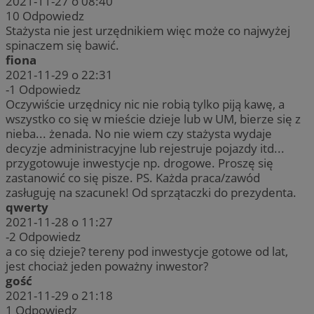
2021-11-27 o 08:40
10
Odpowiedz
Stażysta nie jest urzędnikiem więc może co najwyżej
spinaczem się bawić.
fiona
2021-11-29 o 22:31
-1
Odpowiedz
Oczywiście urzędnicy nic nie robią tylko piją kawę, a
wszystko co się w mieście dzieje lub w UM, bierze się z
nieba... żenada. No nie wiem czy stażysta wydaje
decyzje administracyjne lub rejestruje pojazdy itd...
przygotowuje inwestycje np. drogowe. Proszę się
zastanowić co się pisze. PS. Każda praca/zawód
zasługuję na szacunek! Od sprzątaczki do prezydenta.
qwerty
2021-11-28 o 11:27
-2
Odpowiedz
a co się dzieje? tereny pod inwestycje gotowe od lat,
jest chociaż jeden poważny inwestor?
gość
2021-11-29 o 21:18
1
Odpowiedz